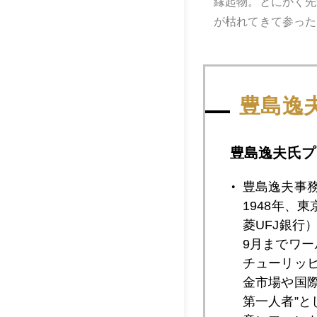
縁起物。とにかく先
が枯れてきて参った
豊島逸
豊島逸夫氏プ
豊島逸夫事
1948年、
菱UFJ銀行
9月までワ
チューリッ
金市場や国
第一人者”