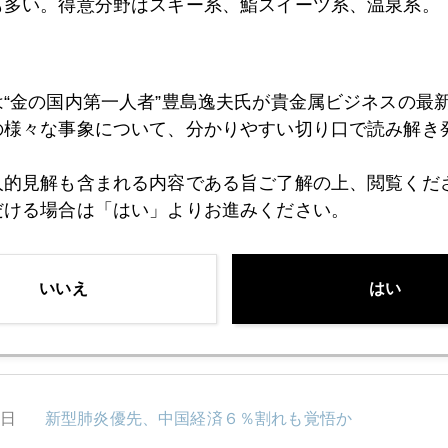
も多い。得意分野はスキー系、鮨スイーツ系、温泉系。
は“金の国内第一人者”豊島逸夫氏が貴金属ビジネスの最
の様々な事象について、分かりやすい切り口で読み解き
1月
2月
3月
4月
5月
6月
7月
人的見解も含まれる内容である旨ご了解の上、閲覧くだ
だける場合は「はい」よりお進みください。
1日
ＷＨＯ非常事態宣言後、株価反発・金反落の理由
いいえ
はい
0日
金融政策不信を映す金高騰
9日
新型肺炎優先、中国経済６％割れも覚悟か