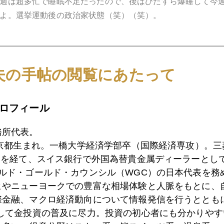
週は超多忙で睡眠不足だったので、後はひたすら爆睡して今
よ。選挙運動後の政治家状態（笑）（笑）。
夫の手帖の閲覧にあたって
ロフィール
務所代表。
東京都生まれ。一橋大学経済学部卒（国際経済専攻）。
）を経て、スイス銀行で外国為替貴金属ディーラーとして
ールド・ゴールド・カウンシル（WGC）の日本代表を務
ヒやニューヨークでの豊富な相場体験と人脈をもとに、
際金融、マクロ経済動向について情報発信を行うとともに
として金投資の普及に尽力。投資の初心者にも分かりやす