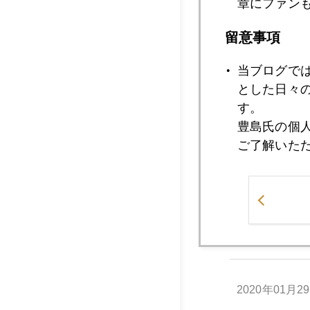
章にファン
留意事項
当ブログで
とした日々
2020年
す。
豊島氏の個
ご了解いた
2020年01月3
2020年01月3
2020年01月2