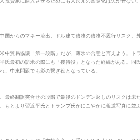
人投資家に購入させるためにも人民元の国際化は欠かせない
中国からのマネー流出、ドル建て債務の債務不履行リスク、
米中貿易協議「第一段階」だが、薄氷の合意と言えよう。ト
平氏最初の訪米の際にも「接待役」となった経緯がある。同
れ、中東問題でも影の繋ぎ役となっている。
、最終翻訳突合せの段階で最後のドンデン返しのリスクは未
、もとより習近平氏とトランプ氏がにこやかに報道写真に並