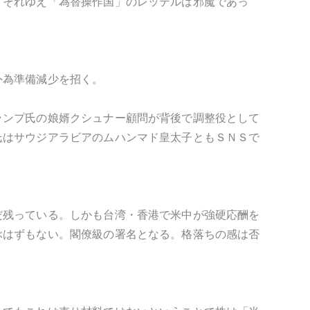
。それゆえ「為替操作国」のレッテルは邪魔であっ
外為準備減少を招く。
ランプ氏の娘婿クシュナー顧問が背後で調整役として
氏はサウジアラビアのムハンマド皇太子ともＳＮＳで
だ残っている。しかも台湾・香港で米中が強硬応酬を
ぶはずもない。閣僚級の署名となる。格落ちの感は否