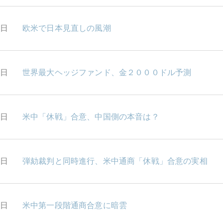
1日
欧米で日本見直しの風潮
0日
世界最大ヘッジファンド、金２０００ドル予測
7日
米中「休戦」合意、中国側の本音は？
6日
弾劾裁判と同時進行、米中通商「休戦」合意の実相
5日
米中第一段階通商合意に暗雲