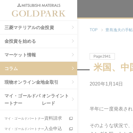
三菱マテリアルの金投資
TOP
豊島逸夫の手帖
金投資を始める
マーケット情報
Page2941
米国、中
コラム
現物
オンライン金地金取引
2020年1月14日
マイ・ゴールドパ
オンライント
ートナー
レード
半年に一度発表され
資料請求
マイ・ゴールドパートナー
そのような状況で、
入会申込
マイ・ゴールドパートナー