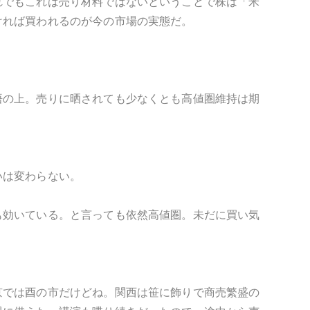
れでもこれは売り材料ではないということで株は「米
ければ買われるのが今の市場の実態だ。
悟の上。売りに晒されても少なくとも高値圏維持は期
いは変わらない。
も効いている。と言っても依然高値圏。未だに買い気
京では酉の市だけどね。関西は笹に飾りで商売繁盛の