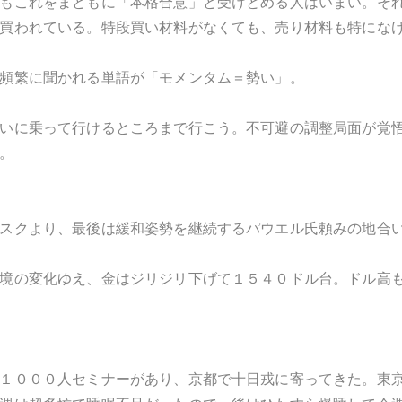
もこれをまともに「本格合意」と受けとめる人はいまい。そ
買われている。特段買い材料がなくても、売り材料も特にな
頻繁に聞かれる単語が「モメンタム＝勢い」。
いに乗って行けるところまで行こう。不可避の調整局面が覚
。
スクより、最後は緩和姿勢を継続するパウエル氏頼みの地合
境の変化ゆえ、金はジリジリ下げて１５４０ドル台。ドル高
１０００人セミナーがあり、京都で十日戎に寄ってきた。東