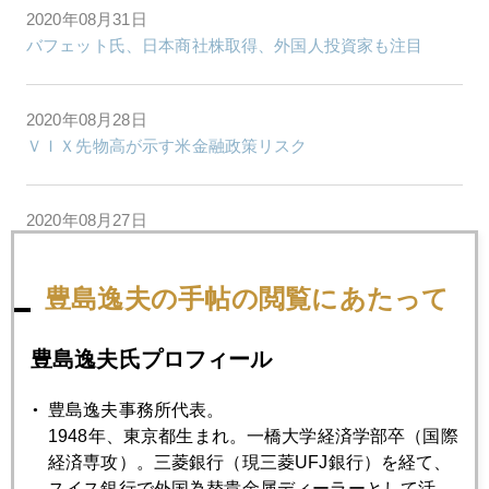
2020年08月31日
バフェット氏、日本商社株取得、外国人投資家も注目
2020年08月28日
ＶＩＸ先物高が示す米金融政策リスク
2020年08月27日
ジャクソンホール、日銀の「体験談」にも注目
豊島逸夫の手帖の閲覧にあたって
2020年08月26日
日本株高、日銀買いが下支えの官製相場
豊島逸夫氏プロフィール
豊島逸夫事務所代表。
2020年08月25日
1948年、東京都生まれ。一橋大学経済学部卒（国際
金、吹き値売り
経済専攻）。三菱銀行（現三菱UFJ銀行）を経て、
スイス銀行で外国為替貴金属ディーラーとして活