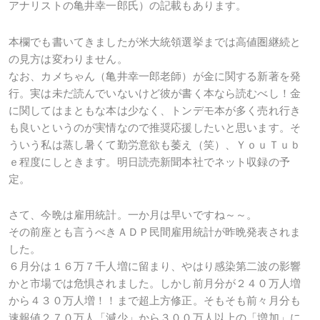
アナリストの亀井幸一郎氏）の記載もあります。
本欄でも書いてきましたが米大統領選挙までは高値圏継続と
の見方は変わりません。
なお、カメちゃん（亀井幸一郎老師）が金に関する新著を発
行。実は未だ読んでいないけど彼が書く本なら読むべし！金
に関してはまともな本は少なく、トンデモ本が多く売れ行き
も良いというのが実情なので推奨応援したいと思います。そ
ういう私は蒸し暑くて勤労意欲も萎え（笑）、ＹｏｕＴｕｂ
ｅ程度にしときます。明日読売新聞本社でネット収録の予
定。
さて、今晩は雇用統計。一か月は早いですね～～。
その前座とも言うべきＡＤＰ民間雇用統計が昨晩発表されま
した。
６月分は１６万７千人増に留まり、やはり感染第二波の影響
かと市場では危惧されました。しかし前月分が２４０万人増
から４３０万人増！！まで超上方修正。そもそも前々月分も
速報値２７０万人「減少」から３００万人以上の「増加」に