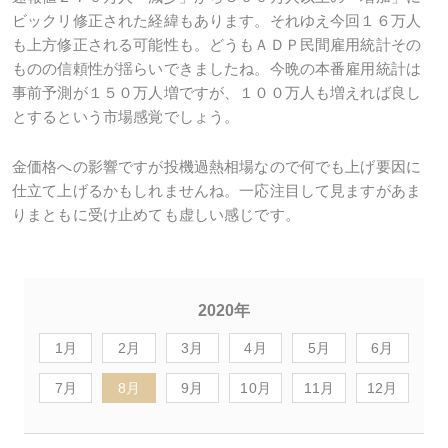
ビックリ修正された経緯もあります。それゆえ今回１６万人
も上方修正される可能性も。どうもＡＤＰ民間雇用統計その
ものの信頼性が揺らいできましたね。今晩の本番雇用統計は
事前予測が１５０万人増ですが、１００万人も増えれば良し
とするという市場感覚でしょう。
金価格への影響ですが投機過熱相場なので何でも上げ要因に
仕立て上げるかもしれませんね。一応注目して見ますがあま
りまともに受け止めても虚しい感じです。
2020年
1月
2月
3月
4月
5月
6月
7月
8月
9月
10月
11月
12月