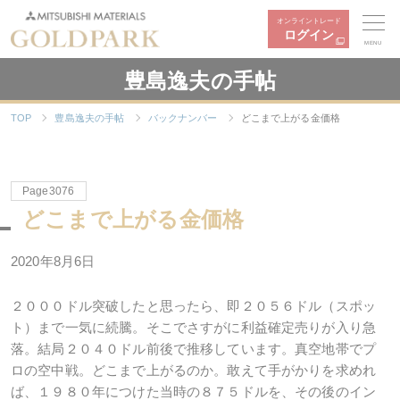
オンライントレード
ログイン
MENU
豊島逸夫の手帖
TOP
豊島逸夫の手帖
バックナンバー
どこまで上がる金価格
Page3076
どこまで上がる金価格
2020年8月6日
２０００ドル突破したと思ったら、即２０５６ドル（スポッ
ト）まで一気に続騰。そこでさすがに利益確定売りが入り急
落。結局２０４０ドル前後で推移しています。真空地帯でプ
ロの空中戦。どこまで上がるのか。敢えて手がかりを求めれ
ば、１９８０年につけた当時の８７５ドルを、その後のイン