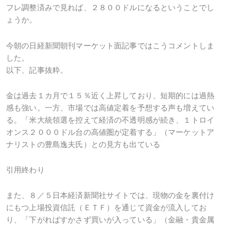
フレ調整済みで見れば、２８００ドルになるということでし
ょうか。
今朝の日経新聞朝刊マーケット面記事ではこうコメントしま
した。
以下、記事抜粋。
金は過去１カ月で１５％近く上昇しており、短期的には過熱
感も強い。一方、市場では高値定着を予想する声も増えてい
る。「米大統領選を控えて経済の不透明感が続き、１トロイ
オンス２０００ドル台の高値圏が定着する」（マーケットア
ナリストの豊島逸夫氏）との見方も出ている
引用終わり
また、８／５日本経済新聞社サイトでは、現物の金を裏付け
にもつ上場投資信託（ＥＴＦ）を通じて資金が流入してお
り、「下がればすかさず買いが入っている」（金融・貴金属