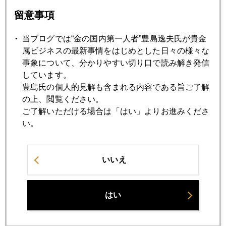
金７～８年後には３０００ドル
留意事項
2020年06月12日
当ブログでは“金の国内第一人者”豊島逸夫氏が貴金
株コロナバブル破綻、金には若干の換金売り
属ビジネスの最新事情をはじめとした日々の様々な
事象について、分かりやすい切り口で読み解き発信
しています。
2020年06月11日
豊島氏の個人的見解も含まれる内容である旨ご了解
FOMC、 金には満額回答
の上、閲覧ください。
ご了解いただける場合は「はい」よりお進みくださ
い。
2020年06月10日
株価高値更新、金も歴史的高値圏
いいえ
2020年06月09日
金の癒し効果
はい
2020年06月08日