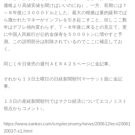
価格より高値安値を聞けばいいのにね）。一方、長期には７
～８年後に３０００ドルとした。最大の根拠は量的緩和でば
ら撒かれたマネーがインフレを引き起こすこと。但しここ数
年はデフレ傾向変わらず。７～８年後に来るとの見立て。更
に中国人民銀行が公的金保有を５０００トンに増やすと予
測。この説明部分は削除されているのでここに補足してお
く。
同じく今日発売の週刊ＡＥＲＡ２５ページに金記事。
それから１３日土曜日の日経新聞朝刊マーケット面に金記
事。
１３日の産経新聞朝刊ではマクロ経済についてエコノミスト
視点からコメント↓。
https://www.sankei.com/smp/economy/news/200612/ecn20061
20037-s1.html