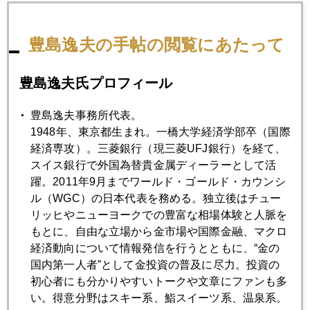
豊島逸夫の手帖の閲覧にあたって
2020年06月19日
マーケットは自粛解禁モード
豊島逸夫氏プロフィール
2020年06月18日
豊島逸夫事務所代表。
日銀とヘッジファンドのせめぎ合い
1948年、東京都生まれ。一橋大学経済学部卒（国際
経済専攻）。三菱銀行（現三菱UFJ銀行）を経て、
スイス銀行で外国為替貴金属ディーラーとして活
2020年06月17日
躍。2011年9月までワールド・ゴールド・カウンシ
朝鮮半島緊張
ル（WGC）の日本代表を務める。独立後はチュー
リッヒやニューヨークでの豊富な相場体験と人脈を
もとに、自由な立場から金市場や国際金融、マクロ
2020年06月16日
経済動向について情報発信を行うとともに、“金の
パウエルマジック、金市場でも
国内第一人者”として金投資の普及に尽力。投資の
初心者にも分かりやすいトークや文章にファンも多
2020年06月15日
い。得意分野はスキー系、鮨スイーツ系、温泉系。