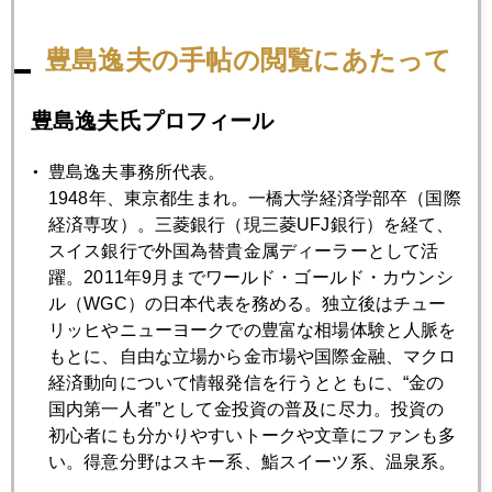
2020年01月31日
豊島逸夫の手帖の閲覧にあたって
ＷＨＯ非常事態宣言後、株価反発・金反落の理由
豊島逸夫氏プロフィール
2020年01月30日
金融政策不信を映す金高騰
豊島逸夫事務所代表。
1948年、東京都生まれ。一橋大学経済学部卒（国際
経済専攻）。三菱銀行（現三菱UFJ銀行）を経て、
2020年01月29日
スイス銀行で外国為替貴金属ディーラーとして活
新型肺炎優先、中国経済６％割れも覚悟か
躍。2011年9月までワールド・ゴールド・カウンシ
ル（WGC）の日本代表を務める。独立後はチュー
リッヒやニューヨークでの豊富な相場体験と人脈を
2020年01月28日
もとに、自由な立場から金市場や国際金融、マクロ
コロナショック、中国デフォルト懸念再燃も
経済動向について情報発信を行うとともに、“金の
国内第一人者”として金投資の普及に尽力。投資の
2020年01月27日
初心者にも分かりやすいトークや文章にファンも多
コロナショック、週明け、市場を直撃
い。得意分野はスキー系、鮨スイーツ系、温泉系。