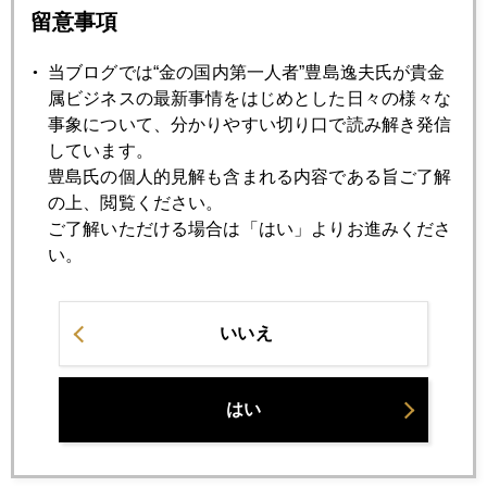
留意事項
2020年01月24日
新型肺炎、中国経済を直撃
当ブログでは“金の国内第一人者”豊島逸夫氏が貴金
属ビジネスの最新事情をはじめとした日々の様々な
事象について、分かりやすい切り口で読み解き発信
2020年01月23日
しています。
ドイツと金の歴史
豊島氏の個人的見解も含まれる内容である旨ご了解
の上、閲覧ください。
ご了解いただける場合は「はい」よりお進みくださ
2020年01月22日
い。
新型肺炎、市場にも衝撃
いいえ
2020年01月21日
欧米で日本見直しの風潮
はい
2020年01月20日
世界最大ヘッジファンド、金２０００ドル予測