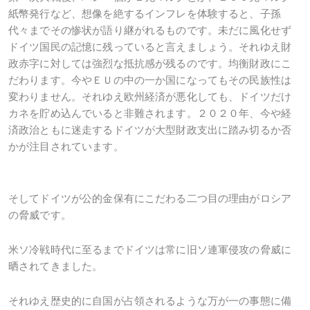
紙幣発行など、想像を絶するインフレを体験すると、子孫
代々までその惨状が語り継がれるものです。未だに風化せず
ドイツ国民の記憶に残っていると言えましょう。それゆえ財
政赤字に対しては強烈な抵抗感が残るのです。均衡財政にこ
だわります。今やＥＵの中の一か国になってもその民族性は
変わりません。それゆえ欧州経済が悪化しても、ドイツだけ
カネを貯め込んでいると非難されます。２０２０年、今や経
済政治ともに迷走するドイツが大型財政支出に踏み切るか否
かが注目されています。
そしてドイツが公的金保有にこだわる二つ目の理由がロシア
の脅威です。
米ソ冷戦時代に至るまでドイツは常に旧ソ連軍侵攻の脅威に
晒されてきました。
それゆえ歴史的に自国が占領されるような万が一の事態に備