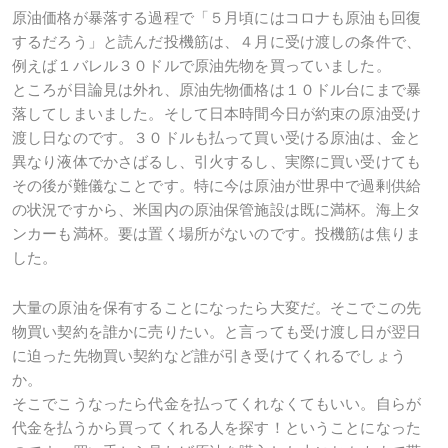
原油価格が暴落する過程で「５月頃にはコロナも原油も回復
するだろう」と読んだ投機筋は、４月に受け渡しの条件で、
例えば１バレル３０ドルで原油先物を買っていました。
ところが目論見は外れ、原油先物価格は１０ドル台にまで暴
落してしまいました。そして日本時間今日が約束の原油受け
渡し日なのです。３０ドルも払って買い受ける原油は、金と
異なり液体でかさばるし、引火するし、実際に買い受けても
その後が難儀なことです。特に今は原油が世界中で過剰供給
の状況ですから、米国内の原油保管施設は既に満杯。海上タ
ンカーも満杯。要は置く場所がないのです。投機筋は焦りま
した。
大量の原油を保有することになったら大変だ。そこでこの先
物買い契約を誰かに売りたい。と言っても受け渡し日が翌日
に迫った先物買い契約など誰が引き受けてくれるでしょう
か。
そこでこうなったら代金を払ってくれなくてもいい。自らが
代金を払うから買ってくれる人を探す！ということになった