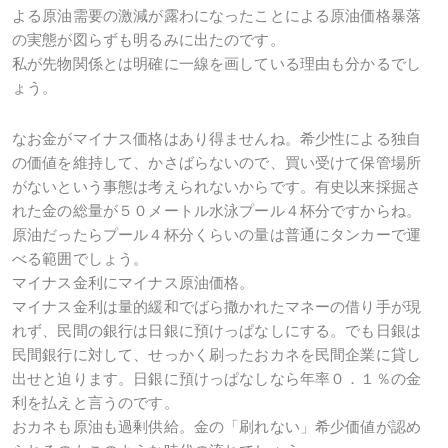
よる原油需要の激減が露わになったことによる原油価格暴落
の実態が図らずも明るみに出たのです。
私が先物関係とは明確に一線を画している理由も分かるでし
ょう。
なお金がマイナス価格はあり得ませんね。希少性による独自
の価値を維持して、かさばらないので、買い受けて保管場所
がないという事態は考えられないからです。有史以来採掘さ
れた金の総量が５０メートル水泳プール４杯分ですからね。
原油だったらプール４杯分くらいの量は普通にタンカーで運
べる範囲でしょう。
マイナス金利にマイナス原油価格。
マイナス金利は量的緩和でばら撒かれたマネーの借り手が現
れず、民間の銀行は日銀に預けっぱなしにする。でも日銀は
民間銀行に対して、せっかく刷ったおカネを民間企業に貸し
出せと迫ります。日銀に預けっぱなしなら年率０．１％の金
利を払えと言うのです。
おカネも原油も過剰供給。金の「刷れない」希少価値が認め