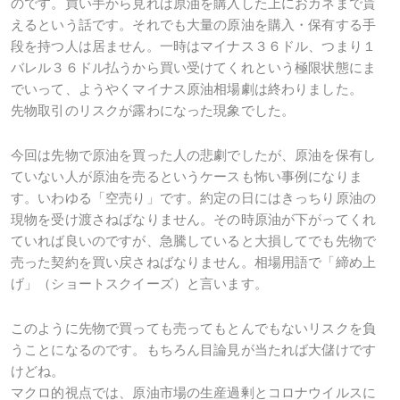
のです。買い手から見れば原油を購入した上におカネまで貰
えるという話です。それでも大量の原油を購入・保有する手
段を持つ人は居ません。一時はマイナス３６ドル、つまり１
バレル３６ドル払うから買い受けてくれという極限状態にま
でいって、ようやくマイナス原油相場劇は終わりました。
先物取引のリスクが露わになった現象でした。
今回は先物で原油を買った人の悲劇でしたが、原油を保有し
ていない人が原油を売るというケースも怖い事例になりま
す。いわゆる「空売り」です。約定の日にはきっちり原油の
現物を受け渡さねばなりません。その時原油が下がってくれ
ていれば良いのですが、急騰していると大損してでも先物で
売った契約を買い戻さねばなりません。相場用語で「締め上
げ」（ショートスクイーズ）と言います。
このように先物で買っても売ってもとんでもないリスクを負
うことになるのです。もちろん目論見が当たれば大儲けです
けどね。
マクロ的視点では、原油市場の生産過剰とコロナウイルスに