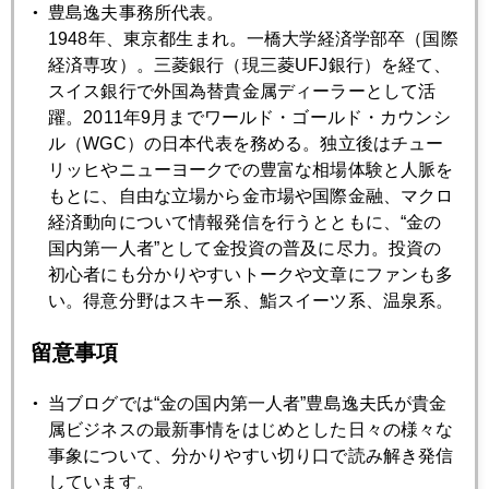
豊島逸夫事務所代表。
2020年04月27日
1948年、東京都生まれ。一橋大学経済学部卒（国際
日銀、追加緩和、将来インフレの道、まっしぐら
経済専攻）。三菱銀行（現三菱UFJ銀行）を経て、
スイス銀行で外国為替貴金属ディーラーとして活
2020年04月23日
躍。2011年9月までワールド・ゴールド・カウンシ
コロナ禍、不動産から金への乗り換え現象
ル（WGC）の日本代表を務める。独立後はチュー
リッヒやニューヨークでの豊富な相場体験と人脈を
もとに、自由な立場から金市場や国際金融、マクロ
2020年04月22日
経済動向について情報発信を行うとともに、“金の
マイナス価格の背景、原油市場が抱える構造問題とは
国内第一人者”として金投資の普及に尽力。投資の
初心者にも分かりやすいトークや文章にファンも多
い。得意分野はスキー系、鮨スイーツ系、温泉系。
2020年04月21日
原油がマイナス価格って、どういうこと？
留意事項
当ブログでは“金の国内第一人者”豊島逸夫氏が貴金
2020年04月20日
属ビジネスの最新事情をはじめとした日々の様々な
綿棒が足りない
事象について、分かりやすい切り口で読み解き発信
しています。