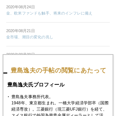
2020年08月24日
金、欧米ファンドも触手、将来のインフレに備え
2020年08月21日
金市場、潮目の変化の兆し
2020年08月20日
金、再暴落
豊島逸夫の手帖の閲覧にあたって
2020年08月19日
豊島逸夫氏プロフィール
金価格は「日銀の通信簿」
豊島逸夫事務所代表。
2020年08月18日
1948年、東京都生まれ。一橋大学経済学部卒（国際
バフェット効果、金２０００ドル再接近
経済専攻）。三菱銀行（現三菱UFJ銀行）を経て、
スイス銀行で外国為替貴金属ディーラーとして活