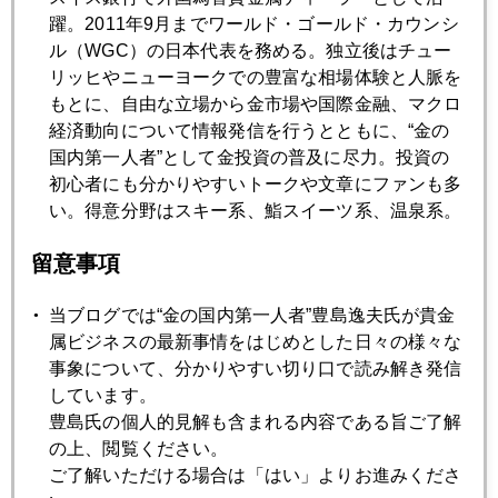
躍。2011年9月までワールド・ゴールド・カウンシ
2020年08月17日
ル（WGC）の日本代表を務める。独立後はチュー
「金嫌い」のバフェット氏、金投資に動く
リッヒやニューヨークでの豊富な相場体験と人脈を
もとに、自由な立場から金市場や国際金融、マクロ
経済動向について情報発信を行うとともに、“金の
2020年08月17日
国内第一人者”として金投資の普及に尽力。投資の
金とインフレについて
初心者にも分かりやすいトークや文章にファンも多
い。得意分野はスキー系、鮨スイーツ系、温泉系。
2020年08月17日
留意事項
金暴落の真の理由とは
当ブログでは“金の国内第一人者”豊島逸夫氏が貴金
属ビジネスの最新事情をはじめとした日々の様々な
2020年08月17日
事象について、分かりやすい切り口で読み解き発信
金、銀、暴落
しています。
豊島氏の個人的見解も含まれる内容である旨ご了解
の上、閲覧ください。
2020年08月11日
ご了解いただける場合は「はい」よりお進みくださ
「預金封鎖」の取材はお断り