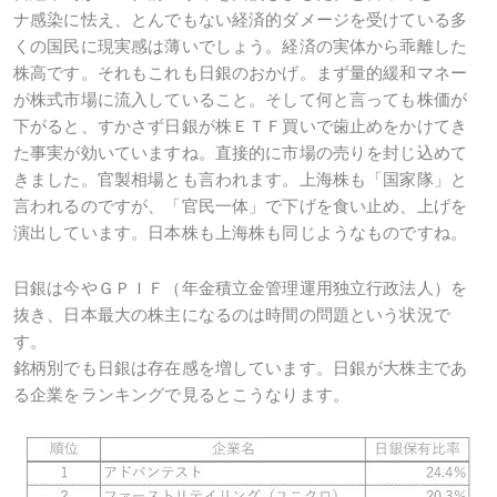
ナ感染に怯え、とんでもない経済的ダメージを受けている多
くの国民に現実感は薄いでしょう。経済の実体から乖離した
株高です。それもこれも日銀のおかげ。まず量的緩和マネー
が株式市場に流入していること。そして何と言っても株価が
下がると、すかさず日銀が株ＥＴＦ買いで歯止めをかけてき
た事実が効いていますね。直接的に市場の売りを封じ込めて
きました。官製相場とも言われます。上海株も「国家隊」と
言われるのですが、「官民一体」で下げを食い止め、上げを
演出しています。日本株も上海株も同じようなものですね。
日銀は今やＧＰＩＦ（年金積立金管理運用独立行政法人）を
抜き、日本最大の株主になるのは時間の問題という状況で
す。
銘柄別でも日銀は存在感を増しています。日銀が大株主であ
る企業をランキングで見るとこうなります。