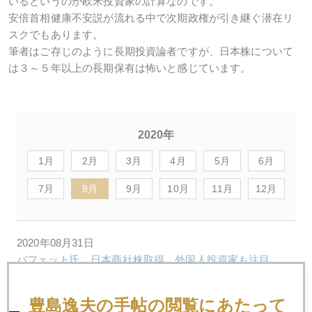
いるというのが欧米投資家の計算なのです。
安倍首相健康不安説が流れる中で次期政権が引き継ぐ潜在リ
スクでもあります。
筆者はご存じのように長期投資論者ですが、日本株について
は３～５年以上の長期保有は怖いと感じています。
2020年
1月
2月
3月
4月
5月
6月
7月
8月
9月
10月
11月
12月
2020年08月31日
バフェット氏、日本商社株取得、外国人投資家も注目
豊島逸夫の手帖の閲覧にあたって
2020年08月28日