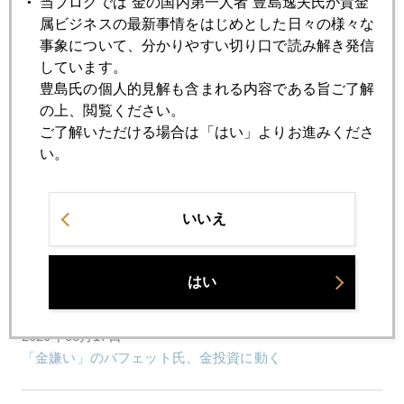
当ブログでは“金の国内第一人者”豊島逸夫氏が貴金
2020年08月21日
属ビジネスの最新事情をはじめとした日々の様々な
金市場、潮目の変化の兆し
事象について、分かりやすい切り口で読み解き発信
しています。
2020年08月20日
豊島氏の個人的見解も含まれる内容である旨ご了解
金、再暴落
の上、閲覧ください。
ご了解いただける場合は「はい」よりお進みくださ
い。
2020年08月19日
金価格は「日銀の通信簿」
いいえ
2020年08月18日
バフェット効果、金２０００ドル再接近
はい
2020年08月17日
「金嫌い」のバフェット氏、金投資に動く