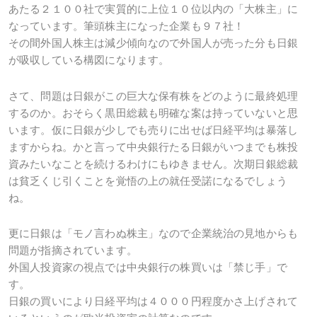
あたる２１００社で実質的に上位１０位以内の「大株主」に
なっています。筆頭株主になった企業も９７社！
その間外国人株主は減少傾向なので外国人が売った分も日銀
が吸収している構図になります。
さて、問題は日銀がこの巨大な保有株をどのように最終処理
するのか。おそらく黒田総裁も明確な案は持っていないと思
います。仮に日銀が少しでも売りに出せば日経平均は暴落し
ますからね。かと言って中央銀行たる日銀がいつまでも株投
資みたいなことを続けるわけにもゆきません。次期日銀総裁
は貧乏くじ引くことを覚悟の上の就任受諾になるでしょう
ね。
更に日銀は「モノ言わぬ株主」なので企業統治の見地からも
問題が指摘されています。
外国人投資家の視点では中央銀行の株買いは「禁じ手」で
す。
日銀の買いにより日経平均は４０００円程度かさ上げされて