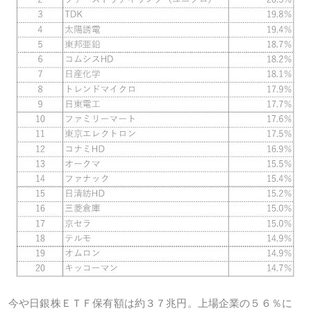
今や日銀株ＥＴＦ保有額は約３７兆円。上場企業の５６％に