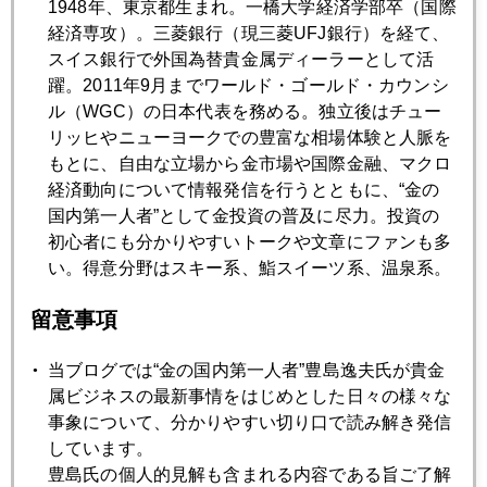
1948年、東京都生まれ。一橋大学経済学部卒（国際
経済専攻）。三菱銀行（現三菱UFJ銀行）を経て、
2020年09月28日
スイス銀行で外国為替貴金属ディーラーとして活
デフレヘッジとしての金
躍。2011年9月までワールド・ゴールド・カウンシ
ル（WGC）の日本代表を務める。独立後はチュー
リッヒやニューヨークでの豊富な相場体験と人脈を
2020年09月25日
もとに、自由な立場から金市場や国際金融、マクロ
金、どこまで下がる
経済動向について情報発信を行うとともに、“金の
国内第一人者”として金投資の普及に尽力。投資の
初心者にも分かりやすいトークや文章にファンも多
2020年09月24日
い。得意分野はスキー系、鮨スイーツ系、温泉系。
金、１８５０ドル台まで続落
留意事項
2020年09月23日
当ブログでは“金の国内第一人者”豊島逸夫氏が貴金
連休明け、金１９００割れ
属ビジネスの最新事情をはじめとした日々の様々な
事象について、分かりやすい切り口で読み解き発信
しています。
2020年09月18日
豊島氏の個人的見解も含まれる内容である旨ご了解
日本は、やはり肩書社会