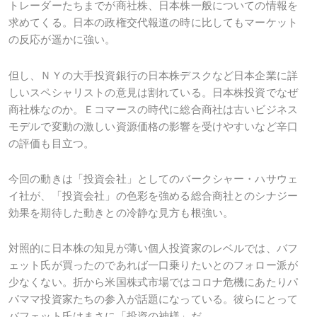
トレーダーたちまでが商社株、日本株一般についての情報を
求めてくる。日本の政権交代報道の時に比してもマーケット
の反応が遥かに強い。
但し、ＮＹの大手投資銀行の日本株デスクなど日本企業に詳
しいスペシャリストの意見は割れている。日本株投資でなぜ
商社株なのか。Ｅコマースの時代に総合商社は古いビジネス
モデルで変動の激しい資源価格の影響を受けやすいなど辛口
の評価も目立つ。
今回の動きは「投資会社」としてのバークシャー・ハサウェ
イ社が、「投資会社」の色彩を強める総合商社とのシナジー
効果を期待した動きとの冷静な見方も根強い。
対照的に日本株の知見が薄い個人投資家のレベルでは、バフ
ェット氏が買ったのであれば一口乗りたいとのフォロー派が
少なくない。折から米国株式市場ではコロナ危機にあたりパ
パママ投資家たちの参入が話題になっている。彼らにとって
バフェット氏はまさに「投資の神様」だ。