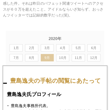
感した件。それは昨日のバフェット関連ツイートへのアクセ
スが６０万を超えたこと。アイドルならいざ知らず、おっさ
んツイッターでは記録的数字だった(笑)。
2020年
1月
2月
3月
4月
5月
6月
7月
8月
9月
10月
11月
12月
2020年09月30日
豊島逸夫の手帖の閲覧にあたって
金、１９００ドル回復
豊島逸夫氏プロフィール
2020年09月29日
株と金、同時急騰
豊島逸夫事務所代表。