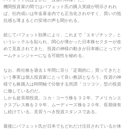
機関投資家の間ではバフェット氏の購入実績が明示されれ
ば、社内或いは年金基金内でも正当化されやすく、買いの抵
抗感も薄まるとの安堵の声も聞かれる。
総じてバフェット効果により、これまで「エキゾチック」と
いうレッテルを貼られ、関心が薄かった日本株セクターが改
めて見直されてきた。投資の神様の動きが日本株にとってゲ
ームチェンジャーになる可能性を秘める。
なお、商社株を過去１年間に亘り「定期的に」買ってきたと
いう事実は個人投資家にとって良い教訓となろう。投資の神
様でも株購入は時間軸で分散する所謂「コツコツ」型の投資
に徹しているのだ。
しかも超長期投資。コカ・コーラ株を３２年、アメリカンエ
クスプレス株を２９年、ムーディーズ株を２０年、長期保有
し続けている。見習うべき投資スタンスである。
最後にバフェット氏が日本でもどれだけ注目されているか体