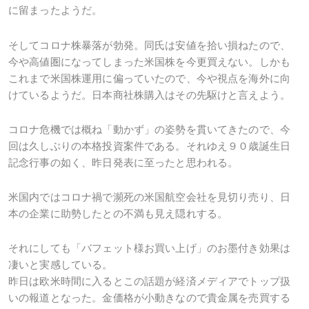
に留まったようだ。
そしてコロナ株暴落が勃発。同氏は安値を拾い損ねたので、
今や高値圏になってしまった米国株を今更買えない。しかも
これまで米国株運用に偏っていたので、今や視点を海外に向
けているようだ。日本商社株購入はその先駆けと言えよう。
コロナ危機では概ね「動かず」の姿勢を貫いてきたので、今
回は久しぶりの本格投資案件である。それゆえ９０歳誕生日
記念行事の如く、昨日発表に至ったと思われる。
米国内ではコロナ禍で瀕死の米国航空会社を見切り売り、日
本の企業に助勢したとの不満も見え隠れする。
それにしても「バフェット様お買い上げ」のお墨付き効果は
凄いと実感している。
昨日は欧米時間に入るとこの話題が経済メディアでトップ扱
いの報道となった。金価格が小動きなので貴金属を売買する