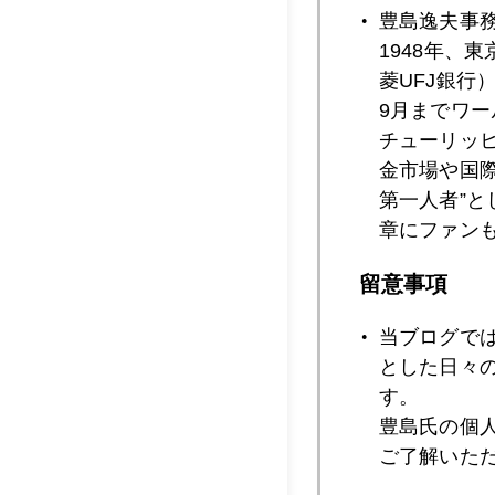
豊島逸夫事
2020年04月2
1948年、
菱UFJ銀行
9月までワ
2020年04月1
チューリッ
金市場や国
第一人者”
2020年04月1
章にファン
留意事項
2020年04月1
当ブログで
とした日々
す。
2020年04月1
豊島氏の個
ご了解いた