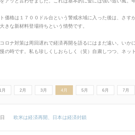
をアッと言わせました。これは基本的に金には強い追い風。
ト価格は１７００ドル台という警戒水域に入った後は、さす
大きな新材料登場待ちという情勢です。
コロナ対策は周回遅れで経済再開を語るにはまだ遠い。いか
慢の時です。私も珍しくしおらしく（笑）自粛しつつ、ネッ
1月
2月
3月
4月
5月
6月
7月
0日
欧米は経済再開、日本は経済封鎖