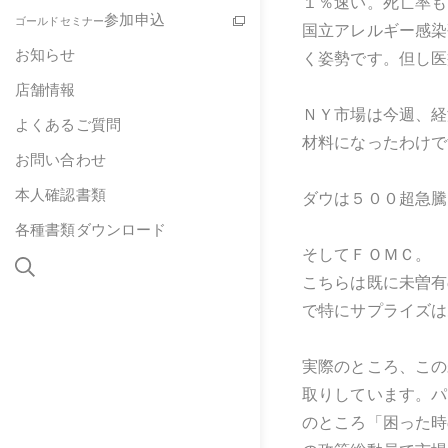
１％速い。死亡率も
参加申込
ゴールドセミナー
国立アレルギー感染
お知らせ
く姿勢です。但し医
店舗情報
ＮＹ市場は今週、経
よくあるご質問
材料になったわけで
お問い合わせ
本人確認書類
ダウは５００超急騰
各種書類ダウンロード
そしてＦＯＭＣ。
こちらは既に未曽有
で特にサプライズは
実際のところ、この
取りしています。パ
のところ「困った時