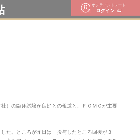
オンライントレード
帖
ログイン
ド社）の臨床試験が良好との報道と、ＦＯＭＣが主要
ました。ところが昨日は「投与したところ回復が３