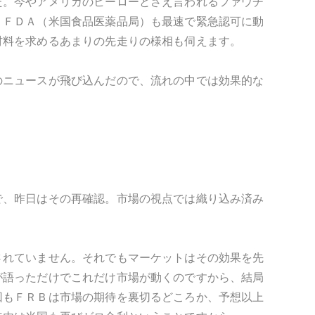
た。今やアメリカのヒーローとさえ言われるファウチ
。ＦＤＡ（米国食品医薬品局）も最速で緊急認可に動
材料を求めるあまりの先走りの様相も伺えます。
のニュースが飛び込んだので、流れの中では効果的な
で、昨日はその再確認。市場の視点では織り込み済み
されていません。それでもマーケットはその効果を先
が語っただけでこれだけ市場が動くのですから、結局
回もＦＲＢは市場の期待を裏切るどころか、予想以上