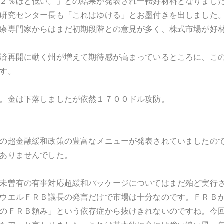
２％ほど低い。」との結果が発表され一転好材料となりまし
研究センター長も「これはゆける」とお墨付きを出しました
療専門家からはまだ初期段階との意見が多く、株式市場が好
済再開に動く州が増えて期待感が高まっているところに、こ
す。
。金は下落しましたが依然１７００ドル攻防。
の超金融緩和政策の豊富なメニューが発表されていましたの
ありませんでした。
未曽有の有事対応超緩和パッケージについてはまだ殆ど実行
ウエルＦＲＢ議長の発言だけで市場は十分なのです。ＦＲＢ
のＦＲＢ頼み」という依存症から抜けきれないのですね。今