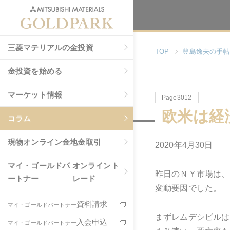
三菱マテリアルの金投資
TOP
豊島逸夫の手帖
金投資を始める
マーケット情報
Page3012
欧米は経
コラム
現物
オンライン金地金取引
2020年4月30日
マイ・ゴールドパ
オンライント
昨日のＮＹ市場は、
ートナー
レード
変動要因でした。
資料請求
マイ・ゴールドパートナー
まずレムデシビルは
入会申込
マイ・ゴールドパートナー