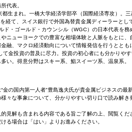
務所代表。
0日
綿棒が足りない
東京都生まれ。一橋大学経済学部卒（国際経済専攻）。
）を経て、スイス銀行で外国為替貴金属ディーラーとして
ールド・ゴールド・カウンシル（WGC）の日本代表を務
6日
未曽有の経済統計に揺れるＮＹ市場
ヒやニューヨークでの豊富な相場体験と人脈をもとに、
際金融、マクロ経済動向について情報発信を行うとともに
として金投資の普及に尽力。投資の初心者にも分かりやす
5日
どうなるコロナ
も多い。得意分野はスキー系、鮨スイーツ系、温泉系。
4日
金１７００ドル再突破
は“金の国内第一人者”豊島逸夫氏が貴金属ビジネスの最
の様々な事象について、分かりやすい切り口で読み解き
3日
コロナウイルス長期化、金高騰長期化
人的見解も含まれる内容である旨ご了解の上、閲覧くだ
だける場合は「はい」よりお進みください。