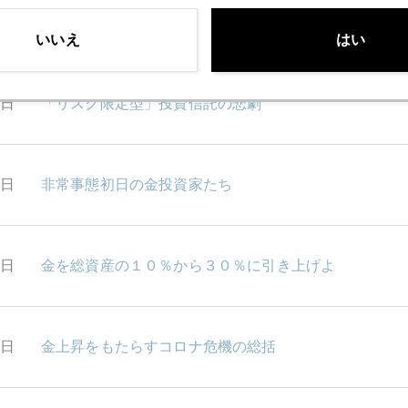
0日
金急騰の背景に歴史的金融・財政の変化
いいえ
はい
9日
「リスク限定型」投資信託の悲劇
8日
非常事態初日の金投資家たち
7日
金を総資産の１０％から３０％に引き上げよ
6日
金上昇をもたらすコロナ危機の総括