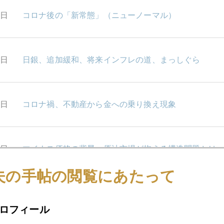
8日
コロナ後の「新常態」（ニューノーマル）
7日
日銀、追加緩和、将来インフレの道、まっしぐら
3日
コロナ禍、不動産から金への乗り換え現象
2日
マイナス価格の背景、原油市場が抱える構造問題とは
夫の手帖の閲覧にあたって
1日
原油がマイナス価格って、どういうこと？
ロフィール