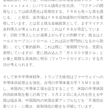
ｍｉｎｕｔｅｓ」にパウエル議長が生出演。「ワクチンの開
発なくしては経済悪化は長期化する。ＦＲＢも色々な策を講
じる。」と発言。金市場はＦＲＢ追加緩和の可能性の方を重
視しています。とは言え残る金融政策として、まずマイナス
金利導入が考えられますが、これはＦＲＢが否定していま
す。日欧で導入したが成果上がらずとの判断です。残るはイ
ールドカーブコントロール（これは話が専門的になるから割
愛）。そして量的緩和。これは既に「無期限でやる」意図を
表明していますが、更に踏み込んで「月１０００億ドル」と
か量と期限を具体的に明示（フォワードガイダンス）する方
法が考えられます。
そして米中半導体戦争。トランプ大統領はファーウェイへの
半導体供給禁止を強化。台湾の半導体最大手ＴＳＭＣを促
し、米国内に半導体工場を設立することで、米国の半導体国
内供給体制を敷く計画です。５月２２日に全人代を控える中
国は猛反発。中国国内の米国企業アップルなどを「不適切企
業リスト」に載せ、規制強化の動きを示唆しています。