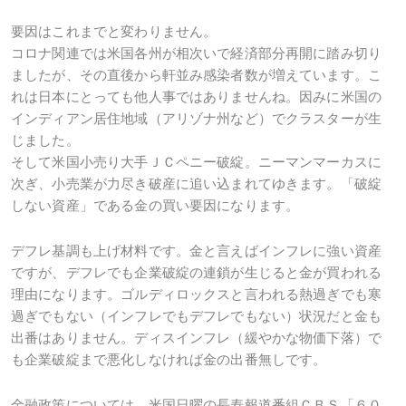
要因はこれまでと変わりません。
コロナ関連では米国各州が相次いで経済部分再開に踏み切り
ましたが、その直後から軒並み感染者数が増えています。こ
れは日本にとっても他人事ではありませんね。因みに米国の
インディアン居住地域（アリゾナ州など）でクラスターが生
じました。
そして米国小売り大手ＪＣペニー破綻。ニーマンマーカスに
次ぎ、小売業が力尽き破産に追い込まれてゆきます。「破綻
しない資産」である金の買い要因になります。
デフレ基調も上げ材料です。金と言えばインフレに強い資産
ですが、デフレでも企業破綻の連鎖が生じると金が買われる
理由になります。ゴルディロックスと言われる熱過ぎでも寒
過ぎでもない（インフレでもデフレでもない）状況だと金も
出番はありません。ディスインフレ（緩やかな物価下落）で
も企業破綻まで悪化しなければ金の出番無しです。
金融政策については、米国日曜の長寿報道番組ＣＢＳ「６０