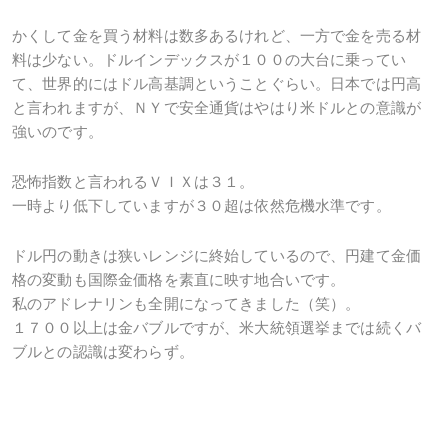
かくして金を買う材料は数多あるけれど、一方で金を売る材
料は少ない。ドルインデックスが１００の大台に乗ってい
て、世界的にはドル高基調ということぐらい。日本では円高
と言われますが、ＮＹで安全通貨はやはり米ドルとの意識が
強いのです。
恐怖指数と言われるＶＩＸは３１。
一時より低下していますが３０超は依然危機水準です。
ドル円の動きは狭いレンジに終始しているので、円建て金価
格の変動も国際金価格を素直に映す地合いです。
私のアドレナリンも全開になってきました（笑）。
１７００以上は金バブルですが、米大統領選挙までは続くバ
ブルとの認識は変わらず。