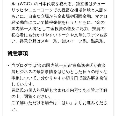
ル（WGC）の日本代表を務める。独立後はチュー
リッヒやニューヨークでの豊富な相場体験と人脈を
2020年05月26日
もとに、自由な立場から金市場や国際金融、マクロ
米大統領選挙、金価格への影響は
経済動向について情報発信を行うとともに、“金の
国内第一人者”として金投資の普及に尽力。投資の
初心者にも分かりやすいトークや文章にファンも多
2020年05月25日
い。得意分野はスキー系、鮨スイーツ系、温泉系。
コロナで買われる金、売られる金
留意事項
2020年05月22日
当ブログでは“金の国内第一人者”豊島逸夫氏が貴金
経済再開へ、これからが正念場
属ビジネスの最新事情をはじめとした日々の様々な
事象について、分かりやすい切り口で読み解き発信
しています。
2020年05月21日
豊島氏の個人的見解も含まれる内容である旨ご了解
金価格が本格的に下がる日
の上、閲覧ください。
ご了解いただける場合は「はい」よりお進みくださ
い。
2020年05月20日