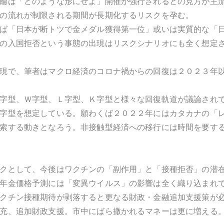
輪は「どのような形にせよ」開催が強行されるとの見方が主
の流れが制限される期間が長期化するリスクを孕む。
ば「日本が断トツで金メダル獲得第一位」或いは実質的な「
の入国拒否という事態の出現はリスクシナリオにも全く想定
現で、筆者はマクロ経済のコロナ禍からの回復は２０２３年
字型、Ｗ字型、Ｌ字型、Ｋ字型と様々な回復軌道が議論され
字型を想定している。願わくば２０２２年にはカタカナの「
索する動きとなろう。非接触型経済への移行には時間を要す
クとして、今後はワクチンの「副作用」と「接種拒否」の潜
年金価格予測には「変異ウイルス」の影響は全く織り込まれ
クチン接種期待が剥落すると更なる財政・金融追加支援策が
充、追加財政支援。市中にばら撒かれるマネーは更に増える