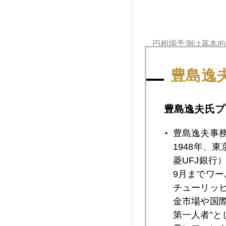
円相場予測は基本的
く開く要素が見当た
豊島逸
がキング」。この温
いきなり冒頭のウイ
豊島逸夫氏プ
生番組では慣れてい
は習得した感じ（笑
豊島逸夫事
これはコロナ前に、
1948年、
菱UFJ銀行
9月までワ
チューリッ
金市場や国
2020年
第一人者”