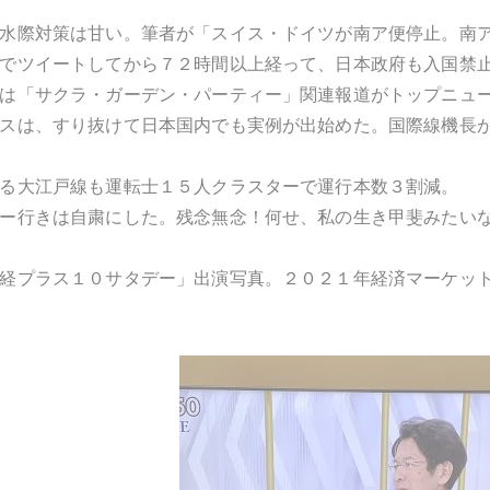
水際対策は甘い。筆者が「スイス・ドイツが南ア便停止。南
でツイートしてから７２時間以上経って、日本政府も入国禁
は「サクラ・ガーデン・パーティー」関連報道がトップニュ
スは、すり抜けて日本国内でも実例が出始めた。国際線機長
る大江戸線も運転士１５人クラスターで運行本数３割減。
ー行きは自粛にした。残念無念！何せ、私の生き甲斐みたい
経プラス１０サタデー」出演写真。２０２１年経済マーケッ