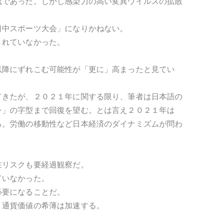
流であった。しかし感染力の高い変異ウイルスの拡散
日中スポーツ大会」になりかねない。
されていなかった。
以降にずれこむ可能性が「更に」高まったと見てい
てきたが、２０２１年に関する限り、筆者は日本語の
レ」の字型まで回復を望む。とは言え２０２１年は
る。労働の移動性など日本経済のダイナミズムが問わ
在リスクも要経過観察だ。
ていなかった。
必要になることだ。
。通貨価値の希薄は加速する。