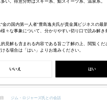
も多い。得意分野はスキー系、鮨スイーツ系、温泉系。
8日
変異リスク、東京五輪に暗雲
は“金の国内第一人者”豊島逸夫氏が貴金属ビジネスの最
の様々な事象について、分かりやすい切り口で読み解き
5日
２０２１年のリスク・シナリオ
人的見解も含まれる内容である旨ご了解の上、閲覧くだ
だける場合は「はい」よりお進みください。
4日
「サクラ・パーティーってなに？」外国人投資家の疑
いいえ
はい
3日
２０２１年金価格を占う勘所
2日
ジム・ロジャーズ氏との会話