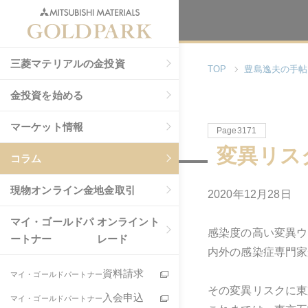
三菱マテリアルの金投資
TOP
豊島逸夫の手帖
金投資を始める
マーケット情報
Page3171
変異リス
コラム
現物
オンライン金地金取引
2020年
12
月
28
日
マイ・ゴールドパ
オンライント
感染度の高い変異ウ
ートナー
レード
内外の感染症専門家
資料請求
マイ・ゴールドパートナー
その変異リスクに東
入会申込
マイ・ゴールドパートナー