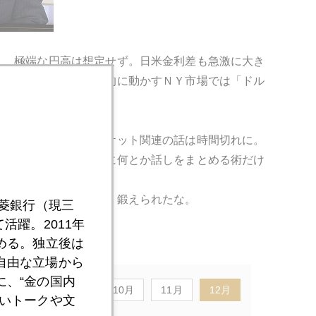
え、極端な円高は想定せず。日米金利差も急激に大き
れるが、ドル円を実質的に動かすＮＹ市場では「ドル
幅に少なくなり、マーケット関連の話は時間切れに。
に言われ、制限時間内に何とか話しをまとめる術だけ
頻繁に出演していた頃、鍛えられたな。
三菱銀行（現三
活躍。2011年
める。独立後は
自由な立場から
、“金の国内
8月
9月
10月
11月
12月
いトークや文