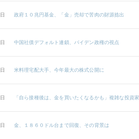
4日
政府１０兆円基金、「金」売却で苦肉の財源捻出
1日
中国社債デフォルト連鎖、バイデン政権の視点
0日
米料理宅配大手、今年最大の株式公開に
9日
「自ら接種後は、金を買いたくなるかも」複雑な投資
8日
金、１８６０ドル台まで回復、その背景は