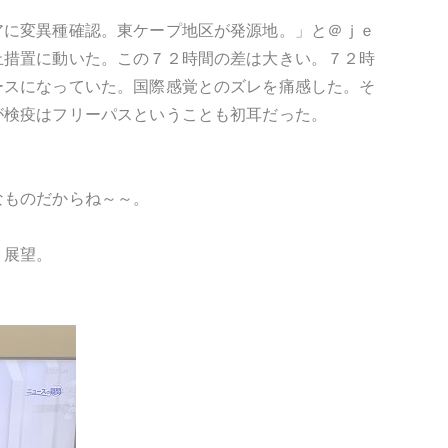
アに変異種確認。東ケープ地区が発源地。」と＠ｊｅ
止措置に動いた。この７２時間の差は大きい。７２時
ースになっていた。国際感覚とのズレを痛感した。そ
が検疫はフリーパスということも初耳だった。
なものだからね～～。
ト展望。