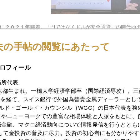
に２０２１年膠着。「円ではなくドルが安全通貨」の時代ゆ
らない。日本市場では相変わらず「円安全通貨神話」が見ら
夫の手帖の閲覧にあたって
度差を指摘した。
ルス拡散の話題に時間かかり、押して残り時間が予定より大
ロフィール
ること。「最後１０秒残しでお願いします。」とＣＭ時間中
）。
務所代表。
関西（大阪）まで出張して朝日放送、エンタメ系報道番組に
東京都生まれ。一橋大学経済学部卒（国際経済専攻）。
）を経て、スイス銀行で外国為替貴金属ディーラーとして
ールド・ゴールド・カウンシル（WGC）の日本代表を務
ヒやニューヨークでの豊富な相場体験と人脈をもとに、
際金融、マクロ経済動向について情報発信を行うとともに
1月
2月
3月
4月
5月
6月
7月
として金投資の普及に尽力。投資の初心者にも分かりやす