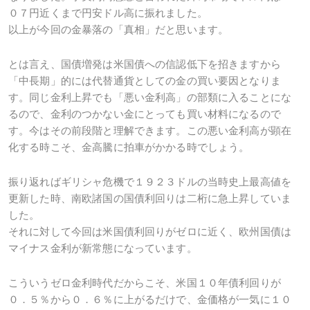
０７円近くまで円安ドル高に振れました。
以上が今回の金暴落の「真相」だと思います。
とは言え、国債増発は米国債への信認低下を招きますから
「中長期」的には代替通貨としての金の買い要因となりま
す。同じ金利上昇でも「悪い金利高」の部類に入ることにな
るので、金利のつかない金にとっても買い材料になるので
す。今はその前段階と理解できます。この悪い金利高が顕在
化する時こそ、金高騰に拍車がかかる時でしょう。
振り返ればギリシャ危機で１９２３ドルの当時史上最高値を
更新した時、南欧諸国の国債利回りは二桁に急上昇していま
した。
それに対して今回は米国債利回りがゼロに近く、欧州国債は
マイナス金利が新常態になっています。
こういうゼロ金利時代だからこそ、米国１０年債利回りが
０．５％から０．６％に上がるだけで、金価格が一気に１０