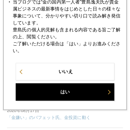
当ブログでは“金の国内第一人者”豊島逸夫氏が貴金
2020年08月21日
属ビジネスの最新事情をはじめとした日々の様々な
金市場、潮目の変化の兆し
事象について、分かりやすい切り口で読み解き発信
しています。
豊島氏の個人的見解も含まれる内容である旨ご了解
2020年08月20日
の上、閲覧ください。
金、再暴落
ご了解いただける場合は「はい」よりお進みくださ
い。
2020年08月19日
金価格は「日銀の通信簿」
いいえ
2020年08月18日
バフェット効果、金２０００ドル再接近
はい
2020年08月17日
「金嫌い」のバフェット氏、金投資に動く