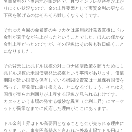
名目金利の下落余地が限定的で、且つインフレ期待率が上が
りにくい状況なので、金の上昇要因として実質金利の更なる
下落を挙げるのはそろそろ難しくなりそうです。
それゆえ今回の金暴落のキッカケは雇用統計発表直後にドル
金利が若干ながら上がったということでした。ほんの僅かな
金利上昇だったのですが、その現象はその後も数日続くこと
になりました。
その背景には兆ドル規模の対コロナ経済政策を賄うために１
兆ドル規模の米国債増発は必至という事情があります。償還
期限が近い国債を保有している機関投資家は一旦保有国債を
売って、新発債に乗り換えることになるでしょう。それゆえ
国債が売られ利回りが上昇する現象が見られるわけです。
カタッという市場の発する微妙な異音（金利上昇）にマーケ
ットが異常なまでに反応した理由がここにあります。
ドル金利上昇はドル高要因となることも金が売られる理由に
なりました。事実円高懸念と言われた外為市場でドル円は１