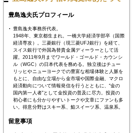
2020年08月28日
ＶＩＸ先物高が示す米金融政策リスク
豊島逸夫氏プロフィール
2020年08月27日
豊島逸夫事務所代表。
ジャクソンホール、日銀の「体験談」にも注目
1948年、東京都生まれ。一橋大学経済学部卒（国際
経済専攻）。三菱銀行（現三菱UFJ銀行）を経て、
スイス銀行で外国為替貴金属ディーラーとして活
2020年08月26日
躍。2011年9月までワールド・ゴールド・カウンシ
日本株高、日銀買いが下支えの官製相場
ル（WGC）の日本代表を務める。独立後はチュー
リッヒやニューヨークでの豊富な相場体験と人脈を
もとに、自由な立場から金市場や国際金融、マクロ
2020年08月25日
経済動向について情報発信を行うとともに、“金の
金、吹き値売り
国内第一人者”として金投資の普及に尽力。投資の
初心者にも分かりやすいトークや文章にファンも多
い。得意分野はスキー系、鮨スイーツ系、温泉系。
2020年08月24日
金、欧米ファンドも触手、将来のインフレに備え
留意事項