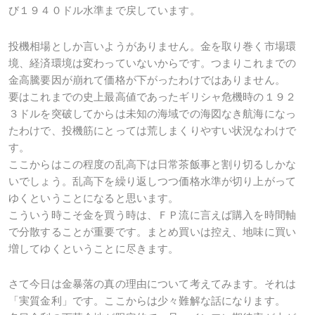
び１９４０ドル水準まで戻しています。
投機相場としか言いようがありません。金を取り巻く市場環
境、経済環境は変わっていないからです。つまりこれまでの
金高騰要因が崩れて価格が下がったわけではありません。
要はこれまでの史上最高値であったギリシャ危機時の１９２
３ドルを突破してからは未知の海域での海図なき航海になっ
たわけで、投機筋にとっては荒しまくりやすい状況なわけで
す。
ここからはこの程度の乱高下は日常茶飯事と割り切るしかな
いでしょう。乱高下を繰り返しつつ価格水準が切り上がって
ゆくということになると思います。
こういう時こそ金を買う時は、ＦＰ流に言えば購入を時間軸
で分散することが重要です。まとめ買いは控え、地味に買い
増してゆくということに尽きます。
さて今日は金暴落の真の理由について考えてみます。それは
「実質金利」です。ここからは少々難解な話になります。