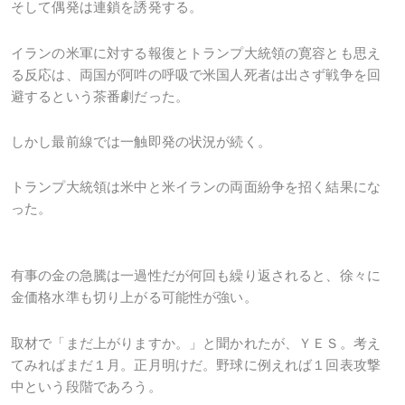
そして偶発は連鎖を誘発する。
イランの米軍に対する報復とトランプ大統領の寛容とも思え
る反応は、両国が阿吽の呼吸で米国人死者は出さず戦争を回
避するという茶番劇だった。
しかし最前線では一触即発の状況が続く。
トランプ大統領は米中と米イランの両面紛争を招く結果にな
った。
有事の金の急騰は一過性だが何回も繰り返されると、徐々に
金価格水準も切り上がる可能性が強い。
取材で「まだ上がりますか。」と聞かれたが、ＹＥＳ。考え
てみればまだ１月。正月明けだ。野球に例えれば１回表攻撃
中という段階であろう。