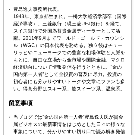
豊島逸夫事務所代表。
2020年01月28日
1948年、東京都生まれ。一橋大学経済学部卒（国際
コロナショック、中国デフォルト懸念再燃も
経済専攻）。三菱銀行（現三菱UFJ銀行）を経て、
スイス銀行で外国為替貴金属ディーラーとして活
躍。2011年9月までワールド・ゴールド・カウンシ
2020年01月27日
ル（WGC）の日本代表を務める。独立後はチュー
コロナショック、週明け、市場を直撃
リッヒやニューヨークでの豊富な相場体験と人脈を
もとに、自由な立場から金市場や国際金融、マクロ
経済動向について情報発信を行うとともに、“金の
2020年01月24日
国内第一人者”として金投資の普及に尽力。投資の
新型肺炎、中国経済を直撃
初心者にも分かりやすいトークや文章にファンも多
い。得意分野はスキー系、鮨スイーツ系、温泉系。
2020年01月23日
留意事項
ドイツと金の歴史
当ブログでは“金の国内第一人者”豊島逸夫氏が貴金
属ビジネスの最新事情をはじめとした日々の様々な
2020年01月22日
事象について、分かりやすい切り口で読み解き発信
新型肺炎、市場にも衝撃