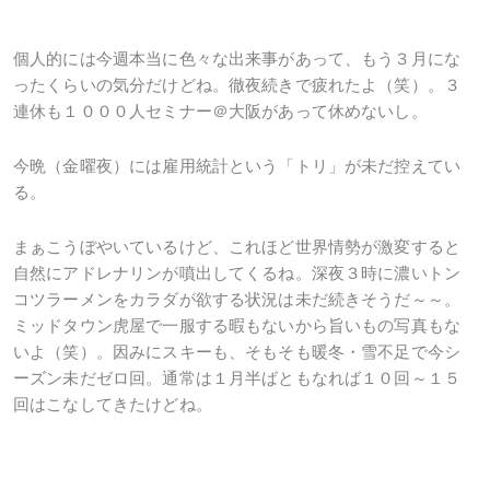
個人的には今週本当に色々な出来事があって、もう３月にな
ったくらいの気分だけどね。徹夜続きで疲れたよ（笑）。３
連休も１０００人セミナー＠大阪があって休めないし。
今晩（金曜夜）には雇用統計という「トリ」が未だ控えてい
る。
まぁこうぼやいているけど、これほど世界情勢が激変すると
自然にアドレナリンが噴出してくるね。深夜３時に濃いトン
コツラーメンをカラダが欲する状況は未だ続きそうだ～～。
ミッドタウン虎屋で一服する暇もないから旨いもの写真もな
いよ（笑）。因みにスキーも、そもそも暖冬・雪不足で今シ
ーズン未だゼロ回。通常は１月半ばともなれば１０回～１５
回はこなしてきたけどね。