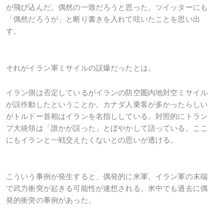
が飛び込んだ。偶然の一致だろうと思った。ツイッターにも
「偶然だろうが」と断り書きを入れて呟いたことを思い出
す。
それがイラン軍ミサイルの誤爆だったとは。
イラン側は否定しているがイランの防空圏内地対空ミサイル
が誤作動したということか。カナダ人乗客が多かったらしい
がトルドー首相はイランを名指ししている。対照的にトラン
プ大統領は「誰かが誤った」とぼやかして語っている。ここ
にもイランと一戦交えたくないとの思いが透ける。
こういう事例が発生すると、偶発的に米軍、イラン軍の末端
で武力衝突が起きる可能性が連想される。米中でも過去に偶
発的衝突の事例があった。