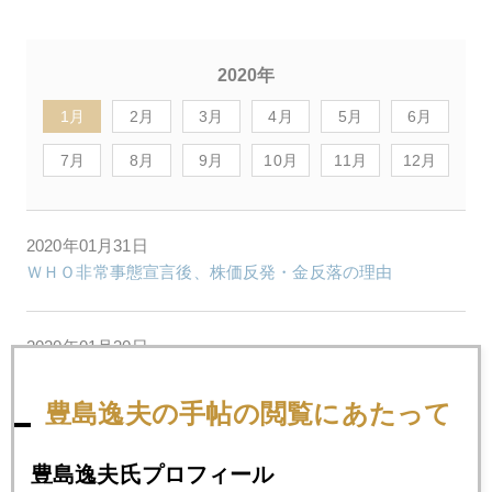
2020年
1月
2月
3月
4月
5月
6月
7月
8月
9月
10月
11月
12月
2020年01月31日
ＷＨＯ非常事態宣言後、株価反発・金反落の理由
2020年01月30日
金融政策不信を映す金高騰
豊島逸夫の手帖の閲覧にあたって
2020年01月29日
豊島逸夫氏プロフィール
新型肺炎優先、中国経済６％割れも覚悟か