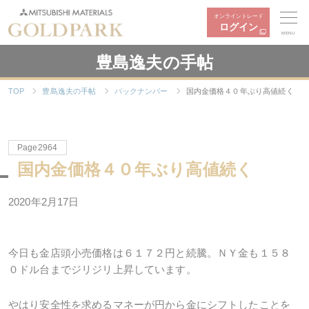
オンライントレード
ログイン
MENU
豊島逸夫の手帖
TOP
豊島逸夫の手帖
バックナンバー
国内金価格４０年ぶり高値続く
Page2964
国内金価格４０年ぶり高値続く
2020年2月17日
今日も金店頭小売価格は６１７２円と続騰。ＮＹ金も１５８
０ドル台までジリジリ上昇しています。
やはり安全性を求めるマネーが円から金にシフトしたことを