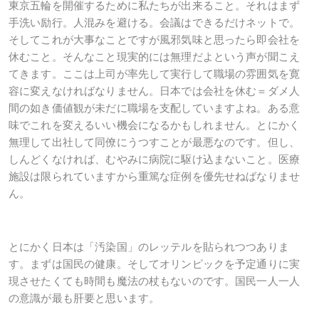
東京五輪を開催するために私たちが出来ること。それはまず
手洗い励行。人混みを避ける。会議はできるだけネットで。
そしてこれが大事なことですが風邪気味と思ったら即会社を
休むこと。そんなこと現実的には無理だよという声が聞こえ
てきます。ここは上司が率先して実行して職場の雰囲気を寛
容に変えなければなりません。日本では会社を休む＝ダメ人
間の如き価値観が未だに職場を支配していますよね。ある意
味でこれを変えるいい機会になるかもしれません。とにかく
無理して出社して同僚にうつすことが最悪なのです。但し、
しんどくなければ、むやみに病院に駆け込まないこと。医療
施設は限られていますから重篤な症例を優先せねばなりませ
ん。
とにかく日本は「汚染国」のレッテルを貼られつつありま
す。まずは国民の健康。そしてオリンピックを予定通りに実
現させたくても時間も魔法の杖もないのです。国民一人一人
の意識が最も肝要と思います。