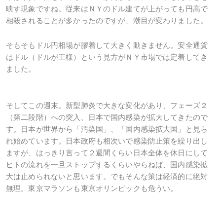
映す現象ですね。従来はＮＹのドル建てが上がっても円高で
相殺されることが多かったのですが、潮目が変わりました。
そもそもドル円相場が膠着して大きく動きません。安全通貨
はドル（ドルが王様）という見方がＮＹ市場では定着してき
ました。
そしてこの週末。新型肺炎で大きな変化があり、フェーズ２
（第二段階）への突入。日本で国内感染が拡大してきたので
す。日本が世界から「汚染国」、「国内感染拡大国」と見ら
れ始めています。日本政府も相次いで感染防止策を繰り出し
ますが、はっきり言って２週間くらい日本全体を休日にして
ヒトの流れを一旦ストップするくらいやらねば、国内感染拡
大は止められないと思います。でもそんな策は経済的に絶対
無理。東京マラソンも東京オリンピックも危うい。