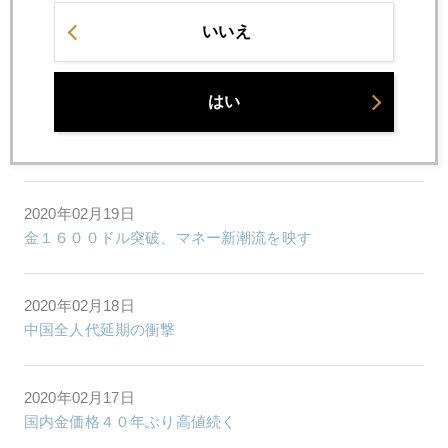
2020年02月21日
いいえ
円見切り売り、日本叩き
はい
2020年02月20日
円安の変質、安全通貨からリスク通貨へ
2020年02月19日
金１６００ドル突破、マネー新潮流を映す
2020年02月18日
中国全人代延期の衝撃
2020年02月17日
国内金価格４０年ぶり高値続く