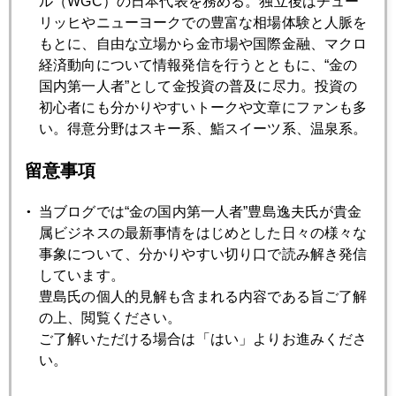
ル（WGC）の日本代表を務める。独立後はチュー
リッヒやニューヨークでの豊富な相場体験と人脈を
7月
8月
9月
10月
11月
12月
もとに、自由な立場から金市場や国際金融、マクロ
経済動向について情報発信を行うとともに、“金の
国内第一人者”として金投資の普及に尽力。投資の
2020年02月28日
初心者にも分かりやすいトークや文章にファンも多
ＶＩＸ急騰、ＡＩは感染せず市場で暴走
い。得意分野はスキー系、鮨スイーツ系、温泉系。
留意事項
2020年02月27日
コロナウイルス、米大統領選挙にも波及
当ブログでは“金の国内第一人者”豊島逸夫氏が貴金
属ビジネスの最新事情をはじめとした日々の様々な
事象について、分かりやすい切り口で読み解き発信
2020年02月26日
しています。
コロナ世界不況の足音、金は調整入り
豊島氏の個人的見解も含まれる内容である旨ご了解
の上、閲覧ください。
ご了解いただける場合は「はい」よりお進みくださ
2020年02月25日
い。
世界同時株安、金１７００ドル接近も