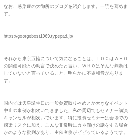
なお、感染症の大御所のブログを紹介します。一読を薦めま
す。
https://georgebest1969.typepad.jp/
それから東京五輪について気になることは、ＩＯＣはＷＨＯ
の開催可能との助言で決めたと言い、ＷＨＯはそんな判断は
していないと言っていること。明らかに不協和音がありま
す。
国内では天皇誕生日の一般参賀取りやめとか大きなイベント
中止の事例が相次いできました。私の周辺でもセミナー講演
キャンセルが相次いでいます。特に投資セミナーは会場での
感染リスクに加え、こんな非常時にカネ儲けの話をする場合
かのような批判があり、主催者側がビビッているようです。