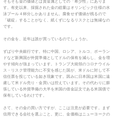
そもそも金の価値とは貴金属としての「希少性」にありま
す。有史以来、採掘された金の総量はオリンピック仕様の水
泳プール４杯分しかありません。腐食せず価値が残るので
「破綻」することがなく、紙くずになるリスクとは無縁なの
です。
その金を、近年は誰が買っているのでしょうか。
ずばり中央銀行です。特に中国、ロシア、トルコ、ポーラン
ドなど新興国が外貨準備としてドルの保有を減らし、金を増
やす傾向が強まっています。トランプ大統領のコロナウイル
ス・リスク管理能力に不安を感じた国が、米ドルに対して不
信任票を投じている如き現象です。因みに日本国は米国に遠
慮して米ドル売り・金買いは控えています。その代わりに膨
張している外貨準備の大半を米国の借金証文である米国債で
保有しているわけです。
さて、その金の買い方ですが、ここは注意が必要です。まず
信用できる会社を選ぶこと。更に、金価格はニューヨークの