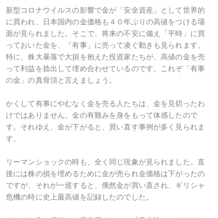
新型コロナウイルスの影響で金が「安全資産」として世界的
に買われ、日本国内の金価格も４０年ぶりの高値をつける場
面が見られました。そこで、将来の不安に備え「平時」に買
っておいた金を、「有事」に売って凌ぐ動きも見られます。
特に、株大暴落で大損を抱えた投資家たちが、高値の金を売
って利益を捻出して埋め合わせているのです。これぞ「有事
の金」の真骨頂と言えましょう。
かくして有事にやむなく金を売る人たちは、金を見切ったわ
けではありません。金の有難みを身をもって体感したので
す。それゆえ、金が下がると、買い直す事例が多く見られま
す。
リーマンショックの時も、全く同じ現象が見られました。直
後には株の損を埋めるために金が売られ金価格は下がったの
ですが、それが一巡すると、俄然金が買い直され、ギリシャ
危機の時に史上最高値を記録したのでした。