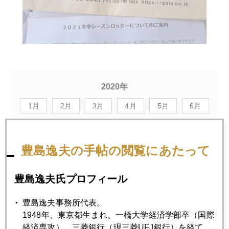
2020年
1月
2月
3月
4月
5月
6月
7月
8月
9月
10月
11月
12月
豊島逸夫の手帖の閲覧にあたって
2020年10月30日
豊島逸夫氏プロフィール
バイデン増税、ヘッジは政治献金７７億円超
豊島逸夫事務所代表。
2020年10月29日
1948年、東京都生まれ。一橋大学経済学部卒（国際
ＶＩＸ危機水準突破、金には換金売りの波
経済専攻）。三菱銀行（現三菱UFJ銀行）を経て、