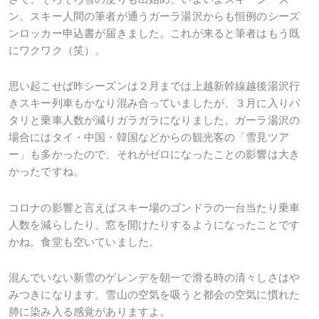
ン。スキー人間の筆者が通うガーラ湯沢からも恒例のシーズ
ンロッカー申込書が届きました。これが来ると筆者はもう既
にワクワク（笑）。
思い起こせば昨シーズンは２月までは上越新幹線越後湯沢行
きスキー列車もかなり混み合っていましたが、３月に入りパ
タリと乗車人数が減りガラガラになりました。ガーラ湯沢の
場合にはタイ・中国・韓国などからの観光客の「雪見ツア
ー」も多かったので、それがゼロになったことの影響は大き
かったですね。
コロナの影響と言えばスキー場のゴンドラの一台当たり乗車
人数を減らしたり、窓を開けたりするようになったことです
かね。食堂も空いていました。
混んでいない新雪のゲレンデを朝一で滑る時の清々しさはや
みつきになります。雪山の空気を吸うと都会の空気に慣れた
肺に染み入る感覚がありますよ。