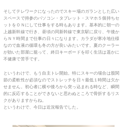
そしてテレワークになったのでスキー場のガランとした広い
スペースで持参のパソコン・タブレット・スマホ５個持ちセ
ットをＯＮにして仕事をする時もあります。基本的に朝一の
上越新幹線で行き、昼頃の同新幹線で東京駅に戻り、午後か
らＮＹ時間まで仕事の日々になります。カラダが寒冷地仕様
なので血液の循環も冬の方が良いみたいです。夏のクーラー
が効いた部屋に籠って、終日キーボードを叩く生活は遥かに
不健康で苦手です。
というわけで、もう自主トレ開始。特にスキーの場合は股関
節の柔軟性が必須なのでストレッチを日々最低１時間は欠か
せません。初心者に横や後ろから突っ込まれる時など、瞬間
的に反応することができないと思わぬところで骨折するリス
クがありますからね。
というわけで、今日は近況報告でした。