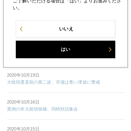
ご了解いただける場合は「はい」よりお進みくださ
バイデンリフレを告げる円高進行
い。
2020年10月21日
米コロナ追加財政支援、期限切れ、延長戦入り
いいえ
2020年10月20日
はい
コロナ第二波、景気二番底、財政支援第二弾に注目
2020年10月19日
大統領選直前の第二波、市場は青い津波に警戒
2020年10月16日
異例の米大統領候補、同時対話集会
2020年10月15日