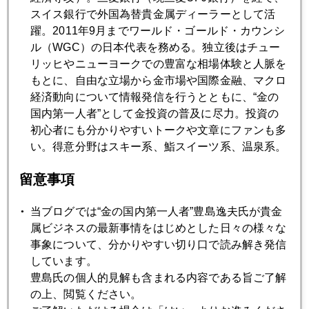
スイス銀行で外国為替貴金属ディーラーとして活
躍。2011年9月までワールド・ゴールド・カウンシ
2020年10月28日
ル（WGC）の日本代表を務める。独立後はチュー
金、揺らぐ「中銀は買い手」の前提 新興国が波乱要因
リッヒやニューヨークでの豊富な相場体験と人脈を
もとに、自由な立場から金市場や国際金融、マクロ
経済動向について情報発信を行うとともに、“金の
2020年10月27日
国内第一人者”として金投資の普及に尽力。投資の
伝説のランダム・ウォーカー、投資家に緊急指南
初心者にも分かりやすいトークや文章にファンも多
い。得意分野はスキー系、鮨スイーツ系、温泉系。
2020年10月26日
留意事項
美しき誤解？？
当ブログでは“金の国内第一人者”豊島逸夫氏が貴金
属ビジネスの最新事情をはじめとした日々の様々な
2020年10月23日
事象について、分かりやすい切り口で読み解き発信
米大統領選候補第二回テレビ討論会を見て
しています。
豊島氏の個人的見解も含まれる内容である旨ご了解
の上、閲覧ください。
2020年10月22日