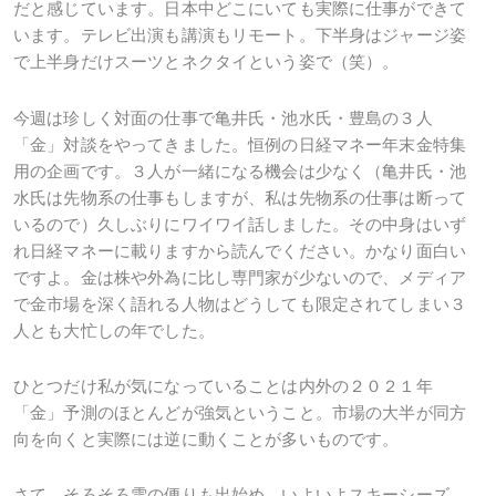
だと感じています。日本中どこにいても実際に仕事ができて
います。テレビ出演も講演もリモート。下半身はジャージ姿
で上半身だけスーツとネクタイという姿で（笑）。
今週は珍しく対面の仕事で亀井氏・池水氏・豊島の３人
「金」対談をやってきました。恒例の日経マネー年末金特集
用の企画です。３人が一緒になる機会は少なく（亀井氏・池
水氏は先物系の仕事もしますが、私は先物系の仕事は断って
いるので）久しぶりにワイワイ話しました。その中身はいず
れ日経マネーに載りますから読んでください。かなり面白い
ですよ。金は株や外為に比し専門家が少ないので、メディア
で金市場を深く語れる人物はどうしても限定されてしまい３
人とも大忙しの年でした。
ひとつだけ私が気になっていることは内外の２０２１年
「金」予測のほとんどが強気ということ。市場の大半が同方
向を向くと実際には逆に動くことが多いものです。
さて、そろそろ雪の便りも出始め、いよいよスキーシーズ