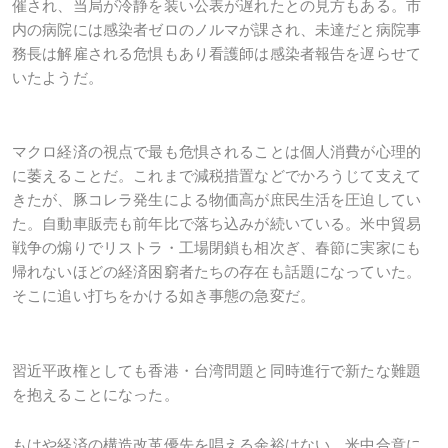
催され、当局が冷静を装い公表が遅れたとの見方もある。市
内の病院には感染者ゼロのノルマが課され、未達だと病院事
務長は解雇される危惧もあり看護師は感染者報告を遅らせて
いたようだ。
マクロ経済の視点で最も危惧されることは個人消費が心理的
に萎えることだ。これまで減税措置などでかろうじて支えて
きたが、豚コレラ発生による物価高が庶民生活を圧迫してい
た。自動車販売も前年比で落ち込みが続いている。米中貿易
戦争の煽りでリストラ・工場閉鎖も相次ぎ、春節に実家にも
帰れないほどの経済困窮者たちの存在も話題になっていた。
そこに追い打ちをかける如き事態の急変だ。
習近平政権としても香港・台湾問題と同時進行で新たな難題
を抱えることになった。
もはや経済の構造改革優先を唱える余裕はない。米中合意に