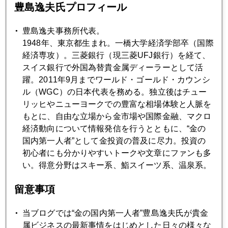
豊島逸夫氏プロフィール
豊島逸夫事務所代表。
1948年、東京都生まれ。一橋大学経済学部卒（国際
経済専攻）。三菱銀行（現三菱UFJ銀行）を経て、
2020年
スイス銀行で外国為替貴金属ディーラーとして活
躍。2011年9月までワールド・ゴールド・カウンシ
1月
2月
3月
4月
5月
6月
ル（WGC）の日本代表を務める。独立後はチュー
リッヒやニューヨークでの豊富な相場体験と人脈を
7月
8月
9月
10月
11月
12月
もとに、自由な立場から金市場や国際金融、マクロ
経済動向について情報発信を行うとともに、“金の
国内第一人者”として金投資の普及に尽力。投資の
2020年01月31日
初心者にも分かりやすいトークや文章にファンも多
ＷＨＯ非常事態宣言後、株価反発・金反落の理由
い。得意分野はスキー系、鮨スイーツ系、温泉系。
留意事項
2020年01月30日
金融政策不信を映す金高騰
当ブログでは“金の国内第一人者”豊島逸夫氏が貴金
属ビジネスの最新事情をはじめとした日々の様々な