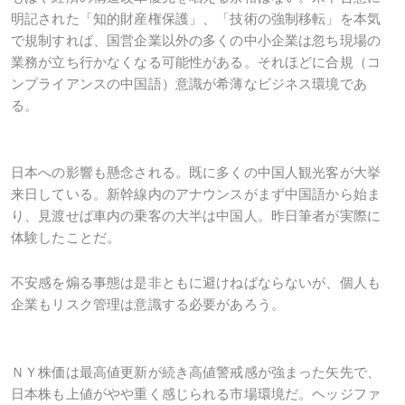
明記された「知的財産権保護」、「技術の強制移転」を本気
で規制すれば、国営企業以外の多くの中小企業は忽ち現場の
業務が立ち行かなくなる可能性がある。それほどに合規（コ
ンプライアンスの中国語）意識が希薄なビジネス環境であ
る。
日本への影響も懸念される。既に多くの中国人観光客が大挙
来日している。新幹線内のアナウンスがまず中国語から始ま
り、見渡せば車内の乗客の大半は中国人。昨日筆者が実際に
体験したことだ。
不安感を煽る事態は是非ともに避けねばならないが、個人も
企業もリスク管理は意識する必要があろう。
ＮＹ株価は最高値更新が続き高値警戒感が強まった矢先で、
日本株も上値がやや重く感じられる市場環境だ。ヘッジファ