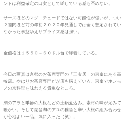
ンドは利益確定の口実として囃している感も否めない。
サーズほどのマグニチュードではない可能性が強いが、つい
２週間ほど前の年初２０２０年見通しでは全く想定されてい
なかった事態ゆえサプライズ感は強い。
金価格は１５５０～６０ドル台で膠着している。
今日の写真は京都のお茶席専門の「三友居」の東京にある高
輪店。やはりお茶席専門だが店も構えている。東京でホンモ
ノの京料理を味わえる貴重なところ。
鯛のアラと季節の大根などの土鍋煮込み。素材の味が沁みて
暖かい。そして琵琶湖のアユの稚魚と辛い大根の組み合わせ
が心地よい一品。気に入った（笑）。