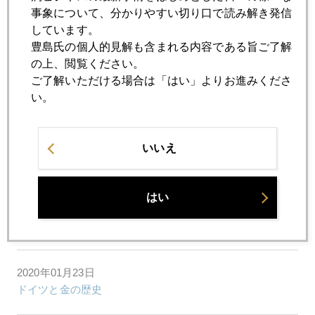
事象について、分かりやすい切り口で読み解き発信
2020年01月29日
しています。
新型肺炎優先、中国経済６％割れも覚悟か
豊島氏の個人的見解も含まれる内容である旨ご了解
の上、閲覧ください。
2020年01月28日
ご了解いただける場合は「はい」よりお進みくださ
コロナショック、中国デフォルト懸念再燃も
い。
2020年01月27日
いいえ
コロナショック、週明け、市場を直撃
はい
2020年01月24日
新型肺炎、中国経済を直撃
2020年01月23日
ドイツと金の歴史