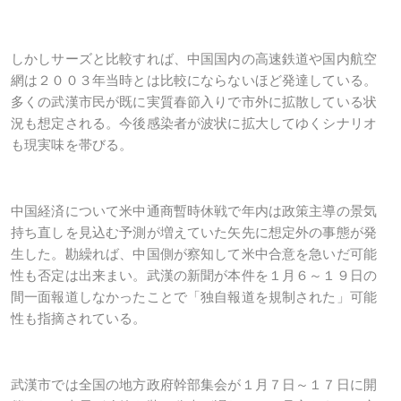
しかしサーズと比較すれば、中国国内の高速鉄道や国内航空
網は２００３年当時とは比較にならないほど発達している。
多くの武漢市民が既に実質春節入りで市外に拡散している状
況も想定される。今後感染者が波状に拡大してゆくシナリオ
も現実味を帯びる。
中国経済について米中通商暫時休戦で年内は政策主導の景気
持ち直しを見込む予測が増えていた矢先に想定外の事態が発
生した。勘繰れば、中国側が察知して米中合意を急いだ可能
性も否定は出来まい。武漢の新聞が本件を１月６～１９日の
間一面報道しなかったことで「独自報道を規制された」可能
性も指摘されている。
武漢市では全国の地方政府幹部集会が１月７日～１７日に開