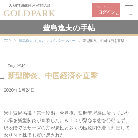
オンライントレード
ログイン
MENU
豊島逸夫の手帖
TOP
豊島逸夫の手帖
バックナンバー
新型肺炎、中国経済を直撃
Page2949
新型肺炎、中国経済を直撃
2020年1月24日
米中貿易協議「第一段階」合意後、暫時安堵感に浸っていた
市場を新型肺炎が直撃した。ＷＴＯが緊急事態を発動せず、
現段階ではサーズの方が悪性と多くの医療関係者も判定して
おりＮＹ株価も買い戻された。