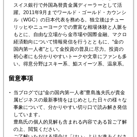
スイス銀行で外国為替貴金属ディーラーとして活
躍。2011年9月までワールド・ゴールド・カウンシ
ル（WGC）の日本代表を務める。独立後はチュー
2020年07月21日
リッヒやニューヨークでの豊富な相場体験と人脈を
ワクチン開発進む、市場の反応に変化
もとに、自由な立場から金市場や国際金融、マクロ
経済動向について情報発信を行うとともに、“金の
2020年07月20日
国内第一人者”として金投資の普及に尽力。投資の
米国では個人投資家が勝者に、プロは反省モード
初心者にも分かりやすいトークや文章にファンも多
い。得意分野はスキー系、鮨スイーツ系、温泉系。
2020年07月17日
留意事項
感染者急増
当ブログでは“金の国内第一人者”豊島逸夫氏が貴金
属ビジネスの最新事情をはじめとした日々の様々な
2020年07月16日
事象について、分かりやすい切り口で読み解き発信
ワクチン開発が市場のメインテーマ
しています。
豊島氏の個人的見解も含まれる内容である旨ご了解
の上、閲覧ください。
2020年07月15日
ご了解いただける場合は「はい」よりお進みくださ