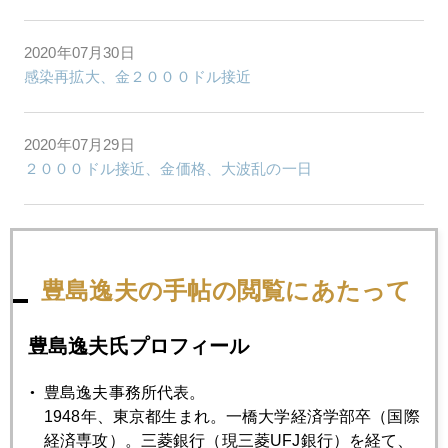
2020年07月30日
感染再拡大、金２０００ドル接近
2020年07月29日
２０００ドル接近、金価格、大波乱の一日
2020年07月28日
総合取引所、大阪にオープン
豊島逸夫の手帖の閲覧にあたって
2020年07月27日
豊島逸夫氏プロフィール
金、史上最高値水準到達
豊島逸夫事務所代表。
1948年、東京都生まれ。一橋大学経済学部卒（国際
2020年07月22日
経済専攻）。三菱銀行（現三菱UFJ銀行）を経て、
金現物小売価格、７００１円に