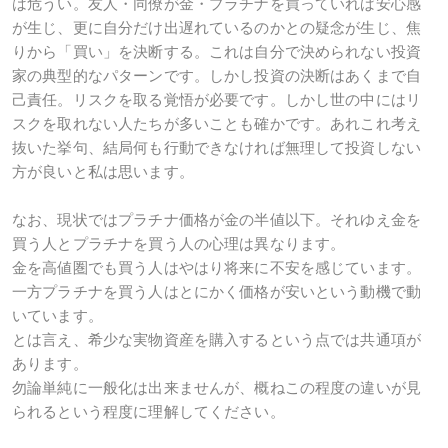
は危うい。友人・同僚が金・プラチナを買っていれば安心感
が生じ、更に自分だけ出遅れているのかとの疑念が生じ、焦
りから「買い」を決断する。これは自分で決められない投資
家の典型的なパターンです。しかし投資の決断はあくまで自
己責任。リスクを取る覚悟が必要です。しかし世の中にはリ
スクを取れない人たちが多いことも確かです。あれこれ考え
抜いた挙句、結局何も行動できなければ無理して投資しない
方が良いと私は思います。
なお、現状ではプラチナ価格が金の半値以下。それゆえ金を
買う人とプラチナを買う人の心理は異なります。
金を高値圏でも買う人はやはり将来に不安を感じています。
一方プラチナを買う人はとにかく価格が安いという動機で動
いています。
とは言え、希少な実物資産を購入するという点では共通項が
あります。
勿論単純に一般化は出来ませんが、概ねこの程度の違いが見
られるという程度に理解してください。