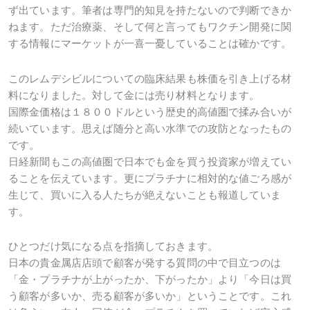
ず出ています。筆者は専門的知見を持たないので判断できか
ねます。ただ治療薬、そして何と言ってもワクチン開発に関
する情報にマーケットが一喜一憂していることは確かです。
このレムデシビルについての臨床結果も株価を引き上げる材
料になりました。対して金には売り材料となります。
国際金価格は１８００ドルという歴史的高値圏で揉み合いが
続いています。思えば随分と高い水準での攻防となったもの
です。
日経新聞もこの高値圏で日本でも金を買う投資家が増えてい
ることを伝えています。更にプラチナに相対的な値ごろ感が
生じて、買いに入る人たちが絶えないことも報道していま
す。
ひとつだけ気になる点を指摘しておきます。
日本の貴金属店店頭で顧客が発する質問の中で目立つのは
「金・プラチナが上がったか、下がったか」より「今日は買
う顧客が多いか、売る顧客が多いか」ということです。これ