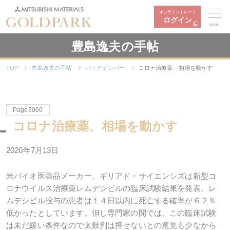
オンライントレード
ログイン
MENU
豊島逸夫の手帖
TOP
豊島逸夫の手帖
バックナンバー
コロナ治療薬、相場を動かす
Page3060
コロナ治療薬、相場を動かす
2020年
7
月
13
日
米バイオ医薬品メーカー、ギリアド・サイエンシズは新型コ
ロナウイルス治療薬レムデシビルの臨床試験結果を発表。レ
ムデシビル投与の患者は１４日以内に死亡する確率が６２％
低かったとしています。但し専門家の間では、この臨床試験
は未だ緩い条件なので太鼓判は押せないとの意見も少なから