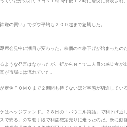
っていたかの如く３日ＮＹ時間午後１２時に唐突に発表され
歓迎の買い」でダウ平均も２００超まで急騰した。
即席会見中に潮目が変わった。株価の本格下げが始まったの
るような発言はなかったが、折からＮＹで二人目の感染者が
真が市場には流れていた。
が定例ＦＯＭＣまで２週間も待てないほど事態が切迫してい
ケはヘッジファンド。２８日の「パウエル談話」で利下げ近
スで売る」の常套手段で利益確定売りに走ったのだ。既に動