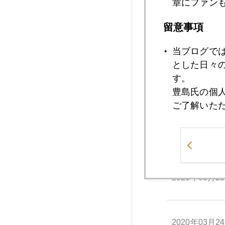
章にファン
留意事項
2020年03月3
当ブログで
とした日々
す。
2020年03月2
豊島氏の個
ご了解いた
2020年03月2
2020年03月2
2020年03月2