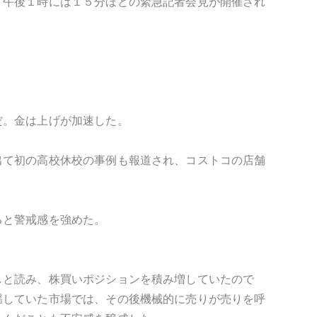
、午後１時には１５分ほどの緊急記者会見が開催され
だ。金は上げが加速した。
出て初の高校休校の事例も報道され、コストコの店舗
ると警戒感を強めた。
しと読み、株買いポジションを積み増していたので
揺していた市場では、その後機械的に売りが売りを呼