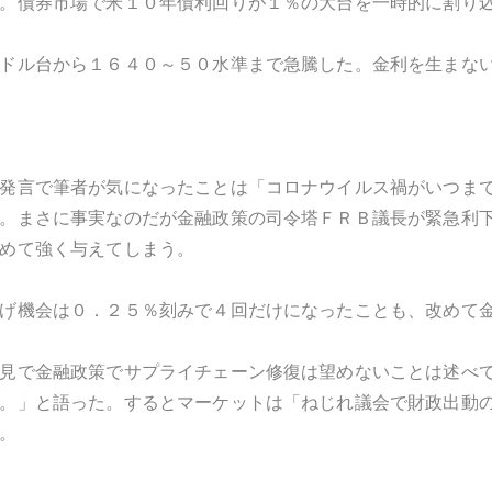
。債券市場で米１０年債利回りが１％の大台を一時的に割り
ドル台から１６４０～５０水準まで急騰した。金利を生まな
発言で筆者が気になったことは「コロナウイルス禍がいつま
。まさに事実なのだが金融政策の司令塔ＦＲＢ議長が緊急利
めて強く与えてしまう。
げ機会は０．２５％刻みで４回だけになったことも、改めて
見で金融政策でサプライチェーン修復は望めないことは述べ
。」と語った。するとマーケットは「ねじれ議会で財政出動
。