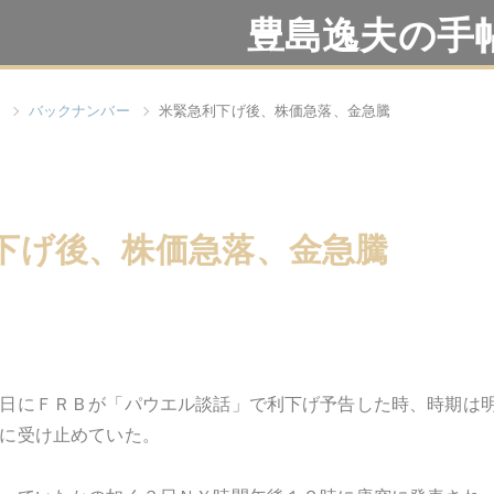
豊島逸夫の手
バックナンバー
米緊急利下げ後、株価急落、金急騰
下げ後、株価急落、金急騰
日にＦＲＢが「パウエル談話」で利下げ予告した時、時期は
に受け止めていた。