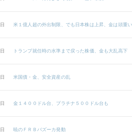
3日
米１億人超の外出制限、でも日本株は上昇、金は頭重
9日
トランプ就任時の水準まで戻った株価、金も大乱高下
8日
米国債・金、安全資産の乱
7日
金１４００ドル台、プラチナ５００ドル台も
6日
暁のＦＲＢバズーカ発動