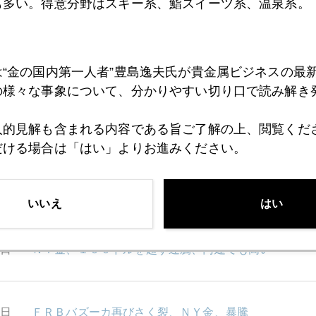
も多い。得意分野はスキー系、鮨スイーツ系、温泉系。
0日
インスタ始めました！
は“金の国内第一人者”豊島逸夫氏が貴金属ビジネスの最
の様々な事象について、分かりやすい切り口で読み解き
7日
東京封鎖懸念、不要不急の投資は避けよ
人的見解も含まれる内容である旨ご了解の上、閲覧くだ
だける場合は「はい」よりお進みください。
6日
ヘリコプターマネーと金
いいえ
はい
5日
ＮＹ金、１００ドルを超す連騰、円建ても高い
4日
ＦＲＢバズーカ再びさく裂、ＮＹ金、暴騰