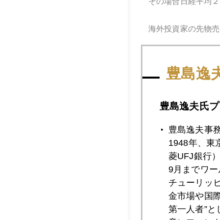
その場合日経平均２
海外投資家の先物売
豊島逸
そしてこれからスー
定。金には更なる上
豊島逸夫氏プ
毎晩エキサイティン
豊島逸夫事
1948年、
菱UFJ銀行
9月までワ
2020年
チューリッ
金市場や国
第一人者”
2020年03月3