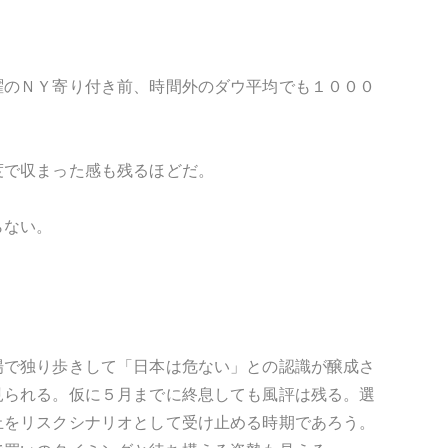
曜のＮＹ寄り付き前、時間外のダウ平均でも１０００
度で収まった感も残るほどだ。
らない。
場で独り歩きして「日本は危ない」との認識が醸成さ
見られる。仮に５月までに終息しても風評は残る。選
止をリスクシナリオとして受け止める時期であろう。