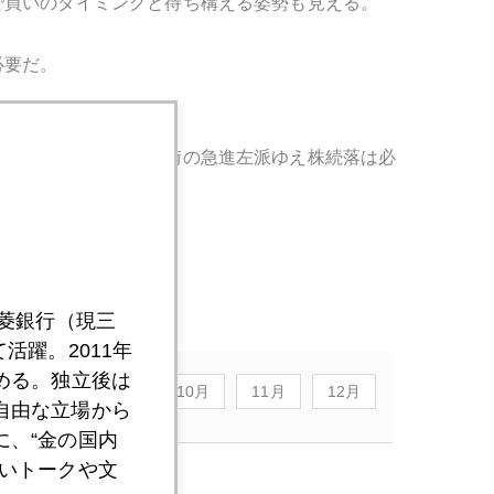
で買いのタイミングと待ち構える姿勢も見える。
必要だ。
だとアンチ・ウォール街の急進左派ゆえ株続落は必
三菱銀行（現三
活躍。2011年
める。独立後は
8月
9月
10月
11月
12月
自由な立場から
、“金の国内
いトークや文