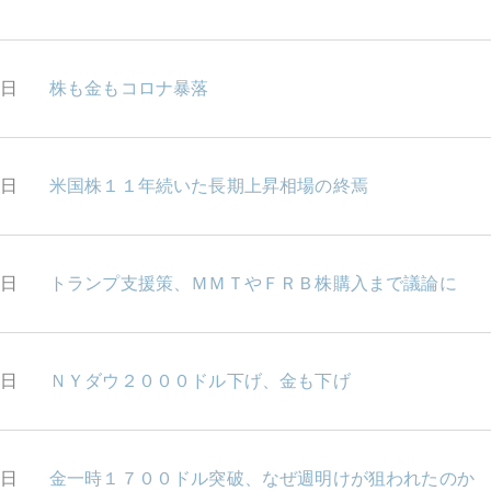
3日
株も金もコロナ暴落
2日
米国株１１年続いた長期上昇相場の終焉
1日
トランプ支援策、ＭＭＴやＦＲＢ株購入まで議論に
0日
ＮＹダウ２０００ドル下げ、金も下げ
9日
金一時１７００ドル突破、なぜ週明けが狙われたのか