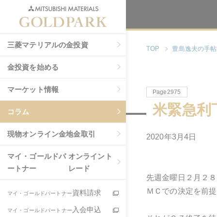
三菱マテリアルの金投資
TOP
豊島逸夫の手帖
金投資を始める
マーケット情報
Page2975
米緊急利
コラム
現物
オンライン金地金取引
2020年3月4日
マイ・ゴールドパ
オンライント
ートナー
レード
先週金曜日２月２８
ＭＣでの決定を前提
資料請求
マイ・ゴールドパートナー
入会申込
マイ・ゴールドパートナー