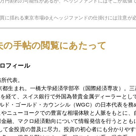
万円割れの可能性があるが、ヘッジファンドにはそこが底値
買に揺れる東京市場ゆえヘッジファンドの仕掛けには注意が
夫の手帖の閲覧にあたって
パーチューズデーの開票結果が入ってくる。サンダース勝利
げ要因となろう。
ロフィール
グな市場でアドレナリン出っぱなし（笑）。
務所代表。
東京都生まれ。一橋大学経済学部卒（国際経済専攻）。
）を経て、スイス銀行で外国為替貴金属ディーラーとして
ールド・ゴールド・カウンシル（WGC）の日本代表を務
1月
2月
3月
4月
5月
6月
7月
ヒやニューヨークでの豊富な相場体験と人脈をもとに、
際金融、マクロ経済動向について情報発信を行うとともに
として金投資の普及に尽力。投資の初心者にも分かりやす
1日
悲惨なコロナ医療現場、今こそ、ＥＳＧ投資の出番