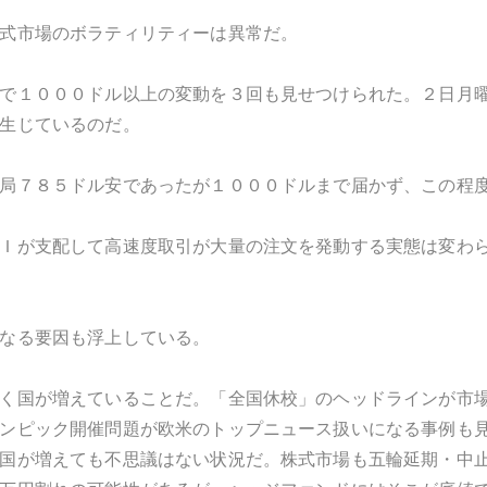
式市場のボラティリティーは異常だ。
で１０００ドル以上の変動を３回も見せつけられた。２日月
生じているのだ。
局７８５ドル安であったが１０００ドルまで届かず、この程
Ｉが支配して高速度取引が大量の注文を発動する実態は変わ
なる要因も浮上している。
く国が増えていることだ。「全国休校」のヘッドラインが市
ンピック開催問題が欧米のトップニュース扱いになる事例も
国が増えても不思議はない状況だ。株式市場も五輪延期・中