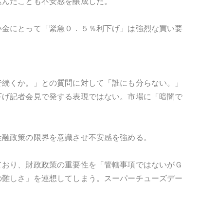
込んだことも不安感を醸成した。
い金にとって「緊急０．５％利下げ」は強烈な買い要
で続くか。」との質問に対して「誰にも分らない。」
下げ記者会見で発する表現ではない。市場に「暗闇で
金融政策の限界を意識させ不安感を強める。
ており、財政政策の重要性を「管轄事項ではないがＧ
の難しさ」を連想してしまう。スーパーチューズデー