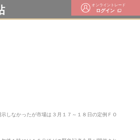
オンライントレード
帖
ログイン
明示しなかったが市場は
３月１７～１８日
の定例ＦＯ