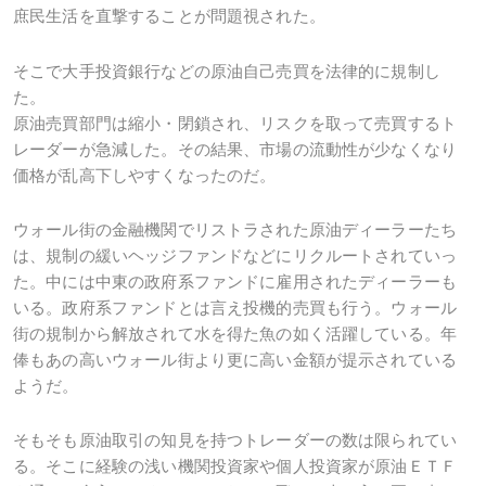
庶民生活を直撃することが問題視された。
そこで大手投資銀行などの原油自己売買を法律的に規制し
た。
原油売買部門は縮小・閉鎖され、リスクを取って売買するト
レーダーが急減した。その結果、市場の流動性が少なくなり
価格が乱高下しやすくなったのだ。
ウォール街の金融機関でリストラされた原油ディーラーたち
は、規制の緩いヘッジファンドなどにリクルートされていっ
た。中には中東の政府系ファンドに雇用されたディーラーも
いる。政府系ファンドとは言え投機的売買も行う。ウォール
街の規制から解放されて水を得た魚の如く活躍している。年
俸もあの高いウォール街より更に高い金額が提示されている
ようだ。
そもそも原油取引の知見を持つトレーダーの数は限られてい
る。そこに経験の浅い機関投資家や個人投資家が原油ＥＴＦ