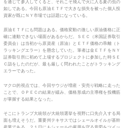
を通じて参入してくると、それこそ飛んで火に入る夏の虫の
如しである。今回も原油ＥＴＦで大きな損失を被った個人投
資家が既にＮＹ市場では話題になっている。
原油ＥＴＦにも問題はある。価格変動の激しい原油価格に正
確に連動できない場面があるからだ。ＳＥＣ（米国証券取引
委員会）は当初から原資産（原油）とＥＴＦ価格の乖離（ト
ラッキングエラー）を懸念していた。筆者は金ＥＴＦをＮＹ
証券取引所に初めて上場するプロジェクトに参加した時ＳＥ
Ｃ詣をしたのだが、最も厳しく問われたことがトラッキング
エラーであった。
マクロ的視点では、今回サウジが増産・安売り戦略に走った
ことで、ＯＰＥＣの結束が緩み、価格形成の主導権を投機筋
が掌握する結果となった。
そこにトランプ大統領が大統領選挙を視野に口先介入する局
面も増えそうだ。重要州テキサスではシェールオイルが基幹
産業である。２１日にもシェールの雇用を守る意図をツイッ