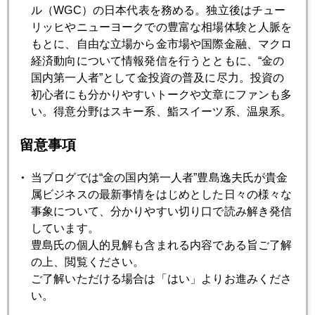
ル（WGC）の日本代表を務める。独立後はチュー
リッヒやニューヨークでの豊富な相場体験と人脈を
2020年04月21日
もとに、自由な立場から金市場や国際金融、マクロ
原油がマイナス価格って、どういうこと？
経済動向について情報発信を行うとともに、“金の
国内第一人者”として金投資の普及に尽力。投資の
初心者にも分かりやすいトークや文章にファンも多
2020年04月20日
い。得意分野はスキー系、鮨スイーツ系、温泉系。
綿棒が足りない
留意事項
2020年04月16日
当ブログでは“金の国内第一人者”豊島逸夫氏が貴金
未曽有の経済統計に揺れるＮＹ市場
属ビジネスの最新事情をはじめとした日々の様々な
事象について、分かりやすい切り口で読み解き発信
しています。
2020年04月15日
豊島氏の個人的見解も含まれる内容である旨ご了解
どうなるコロナ
の上、閲覧ください。
ご了解いただける場合は「はい」よりお進みくださ
い。
2020年04月14日