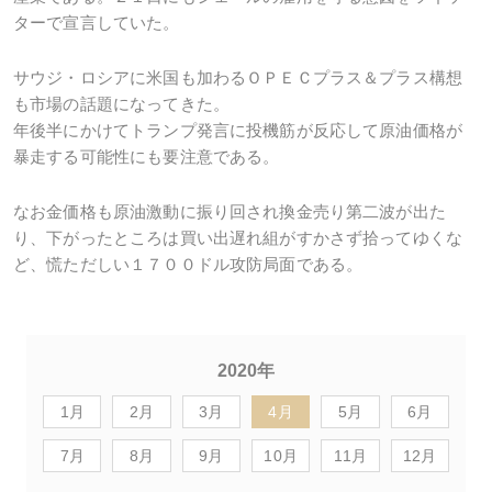
ターで宣言していた。
サウジ・ロシアに米国も加わるＯＰＥＣプラス＆プラス構想
も市場の話題になってきた。
年後半にかけてトランプ発言に投機筋が反応して原油価格が
暴走する可能性にも要注意である。
なお金価格も原油激動に振り回され換金売り第二波が出た
り、下がったところは買い出遅れ組がすかさず拾ってゆくな
ど、慌ただしい１７００ドル攻防局面である。
2020年
1月
2月
3月
4月
5月
6月
7月
8月
9月
10月
11月
12月