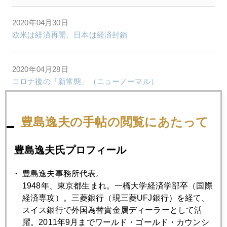
2020年04月30日
欧米は経済再開、日本は経済封鎖
2020年04月28日
コロナ後の「新常態」（ニューノーマル）
2020年04月27日
豊島逸夫の手帖の閲覧にあたって
日銀、追加緩和、将来インフレの道、まっしぐら
豊島逸夫氏プロフィール
2020年04月23日
豊島逸夫事務所代表。
コロナ禍、不動産から金への乗り換え現象
1948年、東京都生まれ。一橋大学経済学部卒（国際
経済専攻）。三菱銀行（現三菱UFJ銀行）を経て、
2020年04月22日
スイス銀行で外国為替貴金属ディーラーとして活
マイナス価格の背景、原油市場が抱える構造問題とは
躍。2011年9月までワールド・ゴールド・カウンシ