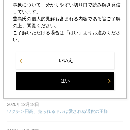
「サクラ・パーティーってなに？」外国人投資家の疑問
事象について、分かりやすい切り口で読み解き発信
しています。
豊島氏の個人的見解も含まれる内容である旨ご了解
2020年12月23日
の上、閲覧ください。
２０２１年金価格を占う勘所
ご了解いただける場合は「はい」よりお進みくださ
い。
2020年12月22日
ジム・ロジャーズ氏との会話
いいえ
2020年12月21日
はい
英国ウイルス変異種、市場に新たな不安要因
2020年12月18日
ワクチン円高、売られるドルは愛されぬ通貨の王様