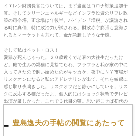
イエレン財務長官については、まず当面はコロナ対策追加予
算。そしてクリーンエネルギーなどインフラ投資のリフレ政
策の司令塔。正念場は年後半。バイデン「増税」が議論され
る時に真価、特に政治力が試される。財政赤字膨張も意識さ
れるとマーケットも荒れて、金が急騰しそうな予感。
そして私はペット・ロス！
愛猫が死んじゃった。２０歳近くで老衰の大往生だったけ
ど。庭で生みの親猫に見捨てられ、フラフラと我が家の中に
入ってきたので飼い始めたのがキッカケ。夜中にＮＹ市場が
リスクオンになると私のアドレナリンが出て、それを敏感に
感じ取り夜鳴きした。リスクオフだと静かにしている。リス
クに反応する猫だったよ。個人的にはショック状態でテレビ
出演が厳しかった。これで３代目の猫。思い起こせば初代の
「ミミ」死亡の時は、あまりのショックにブログを２週間更
新できず。死亡当日にセミナーがあり、泣き腫らした目を隠
豊島逸夫の手帖の閲覧にあたって
すために手元のゴルフ用サングラスでセミナー登壇。怪しい
光景だったよ～～。ゴールドセミナーで派手なサングラスの