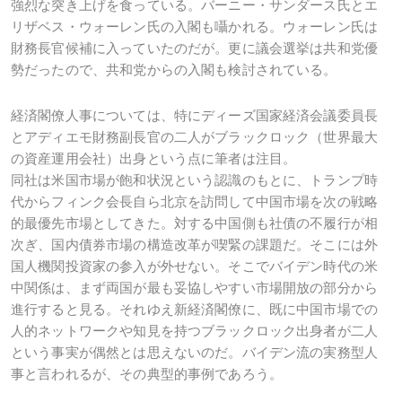
強烈な突き上げを食っている。バーニー・サンダース氏とエ
リザベス・ウォーレン氏の入閣も囁かれる。ウォーレン氏は
財務長官候補に入っていたのだが。更に議会選挙は共和党優
勢だったので、共和党からの入閣も検討されている。
経済閣僚人事については、特にディーズ国家経済会議委員長
とアディエモ財務副長官の二人がブラックロック（世界最大
の資産運用会社）出身という点に筆者は注目。
同社は米国市場が飽和状況という認識のもとに、トランプ時
代からフィンク会長自ら北京を訪問して中国市場を次の戦略
的最優先市場としてきた。対する中国側も社債の不履行が相
次ぎ、国内債券市場の構造改革が喫緊の課題だ。そこには外
国人機関投資家の参入が外せない。そこでバイデン時代の米
中関係は、まず両国が最も妥協しやすい市場開放の部分から
進行すると見る。それゆえ新経済閣僚に、既に中国市場での
人的ネットワークや知見を持つブラックロック出身者が二人
という事実が偶然とは思えないのだ。バイデン流の実務型人
事と言われるが、その典型的事例であろう。