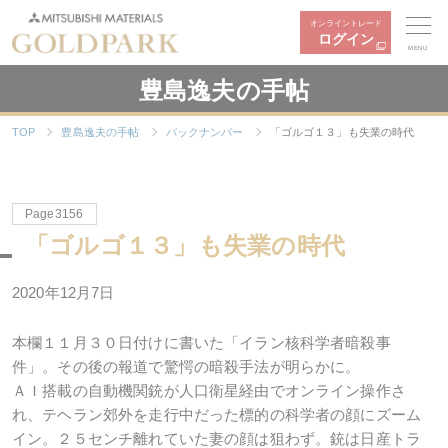
オンライントレード
ログイン
MENU
豊島逸夫の手帖
TOP
豊島逸夫の手帖
バックナンバー
「ゴルゴ１３」も失業の時代
Page3156
「ゴルゴ１３」も失業の時代
2020年12月7日
本欄１１月３０日付けに書いた「イラン核科学者暗殺事
件」。その後の報道で驚愕の暗殺手法が明らかに。
ＡＩ搭載の自動機関銃が人口衛星経由でオンライン操作さ
れ、テヘラン郊外を走行中だった標的の科学者の顔にズーム
イン。２５センチ離れていた妻の顔は狙わず。銃は日産トラ