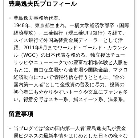
オッサン講師がいきなり出てきて～～。
豊島逸夫氏プロフィール
豊島逸夫事務所代表。
1948年、東京都生まれ。一橋大学経済学部卒（国際
2020年
経済専攻）。三菱銀行（現三菱UFJ銀行）を経て、
スイス銀行で外国為替貴金属ディーラーとして活
1月
2月
3月
4月
5月
6月
躍。2011年9月までワールド・ゴールド・カウンシ
ル（WGC）の日本代表を務める。独立後はチュー
7月
8月
9月
10月
11月
12月
リッヒやニューヨークでの豊富な相場体験と人脈を
もとに、自由な立場から金市場や国際金融、マクロ
経済動向について情報発信を行うとともに、“金の
2020年12月28日
国内第一人者”として金投資の普及に尽力。投資の
変異リスク、東京五輪に暗雲
初心者にも分かりやすいトークや文章にファンも多
い。得意分野はスキー系、鮨スイーツ系、温泉系。
2020年12月25日
留意事項
２０２１年のリスク・シナリオ
当ブログでは“金の国内第一人者”豊島逸夫氏が貴金
2020年12月24日
属ビジネスの最新事情をはじめとした日々の様々な