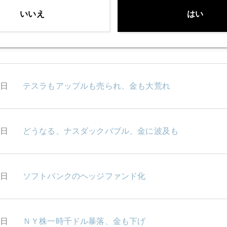
いいえ
はい
1日
過去最高値圏の金価格、長期上昇力は株に大敗
9日
テスラもアップルも売られ、金も大荒れ
8日
どうなる、ナスダックバブル、金に波及も
7日
ソフトバンクのヘッジファンド化
4日
ＮＹ株一時千ドル暴落、金も下げ