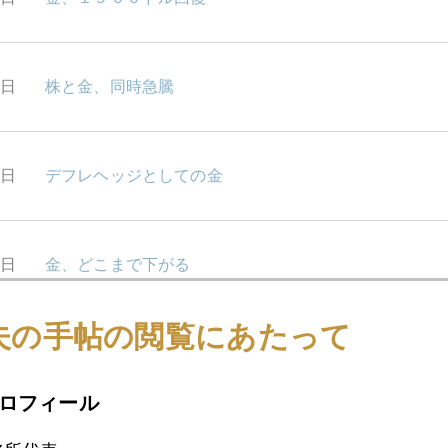
9日
株と金、同時急騰
8日
デフレヘッジとしての金
5日
金、どこまで下がる
夫の手帖の閲覧にあたって
4日
金、１８５０ドル台まで続落
ロフィール
3日
連休明け、金１９００割れ