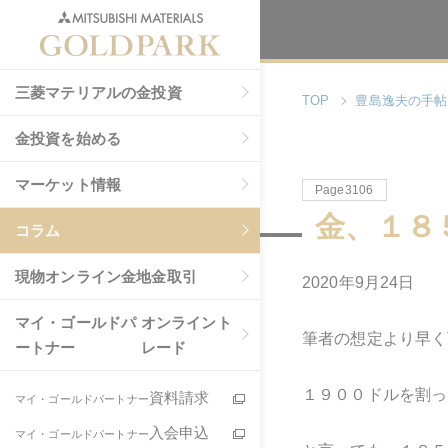
三菱マテリアルの金投資
TOP
豊島逸夫の手帖
金投資を始める
マーケット情報
Page3106
金、１８
コラム
現物
オンライン金地金取引
2020年9月24日
マイ・ゴールドパ
オンライント
筆者の想定より早く
ートナー
レード
１９００ドルを割っ
資料請求
マイ・ゴールドパートナー
入会申込
マイ・ゴールドパートナー