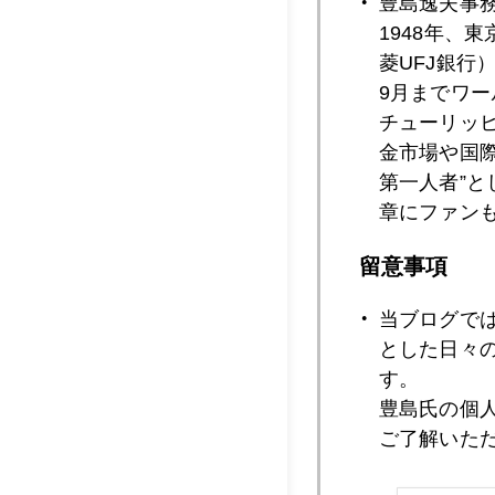
豊島逸夫事
1948年、
菱UFJ銀行
9月までワ
2020年09月1
チューリッ
金市場や国
第一人者”
2020年09月1
章にファン
留意事項
2020年09月1
当ブログで
とした日々
す。
2020年09月1
豊島氏の個
ご了解いた
2020年09月1