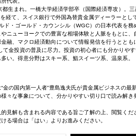
務所代表。
東京都生まれ。一橋大学経済学部卒（国際経済専攻）。
）を経て、スイス銀行で外国為替貴金属ディーラーとして
ールド・ゴールド・カウンシル（WGC）の日本代表を務
8日
日本は、やはり肩書社会
ヒやニューヨークでの豊富な相場体験と人脈をもとに、
際金融、マクロ経済動向について情報発信を行うとともに
として金投資の普及に尽力。投資の初心者にも分かりやす
7日
２０２４年以降も金高値圏の可能性浮上
も多い。得意分野はスキー系、鮨スイーツ系、温泉系。
6日
産経新聞寄稿文
は“金の国内第一人者”豊島逸夫氏が貴金属ビジネスの最
の様々な事象について、分かりやすい切り口で読み解き
5日
びっくりシナリオ、ペロシ大統領の可能性
人的見解も含まれる内容である旨ご了解の上、閲覧くだ
だける場合は「はい」よりお進みください。
4日
新政権に対する市場の反応は？