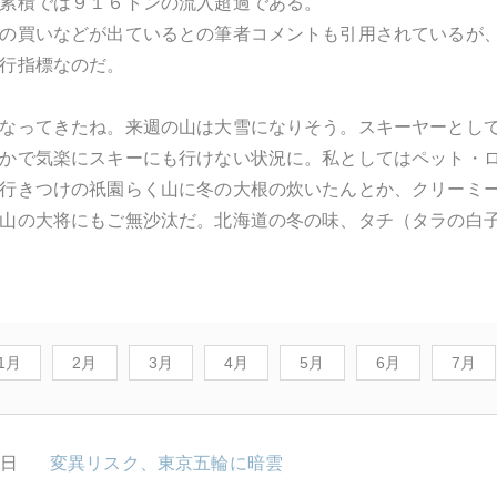
累積では９１６トンの流入超過である。
の買いなどが出ているとの筆者コメントも引用されているが
行指標なのだ。
なってきたね。来週の山は大雪になりそう。スキーヤーとし
かで気楽にスキーにも行けない状況に。私としてはペット・
行きつけの祇園らく山に冬の大根の炊いたんとか、クリーミ
山の大将にもご無沙汰だ。北海道の冬の味、タチ（タラの白
1月
2月
3月
4月
5月
6月
7月
8日
変異リスク、東京五輪に暗雲