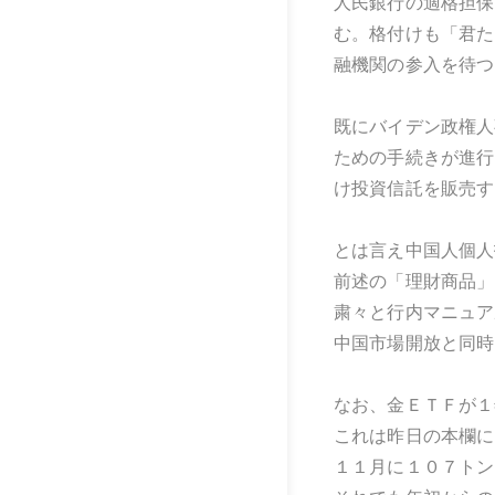
人民銀行の適格担保
む。格付けも「君た
融機関の参入を待つ
既にバイデン政権人
ための手続きが進行
け投資信託を販売す
とは言え中国人個人
前述の「理財商品」
粛々と行内マニュア
中国市場開放と同時
なお、金ＥＴＦが１
これは昨日の本欄に
１１月に１０７トン