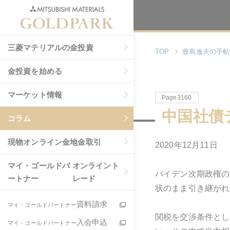
三菱マテリアルの金投資
TOP
豊島逸夫の手帖
金投資を始める
マーケット情報
Page3160
中国社債
コラム
現物
オンライン金地金取引
2020年12月11日
マイ・ゴールドパ
オンライント
バイデン次期政権の
ートナー
レード
状のまま引き継がれ
資料請求
マイ・ゴールドパートナー
関税を交渉条件とし
入会申込
マイ・ゴールドパートナー