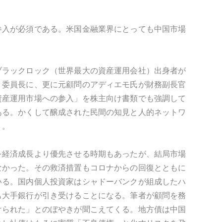
参入が必須である。米国金融業界にとっても中国市場
ブラックロック（世界最大の資産運用会社）出身者が
）委員長に、更に元顧問のアディエモ氏が財務副長官
資産運用市場への参入」を株主向け書類でも強調して
ある。かくして醸成された民間の知見と人的ネットワ
う。
を経済成長より優先させる時期もあったが、結局市場
なかった。その救済措置もコロナからの回復とともに
いる。国内個人投資家はシャドーバンクが組成したハ
も大手銀行が引き受けることになる。筆者が顧問を務
けられた」とのぼやきが聞こえてくる。地方債は中国