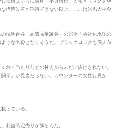
かし社債はもろに実質「不良債権」と化すリスクを孕
的な構造改革が期待できない以上、ここは米系大手金
スの現地合弁「高盛高華証券」の完全子会社化承認の
のような名称となりそうだ。ブラックロックも個人向
てくれて当たり前との甘えから未だに抜けきれない。
ク開示」が見当たらない。カウンターの女性行員が
に載っている。
え、利益確定売りが膨らんだ。