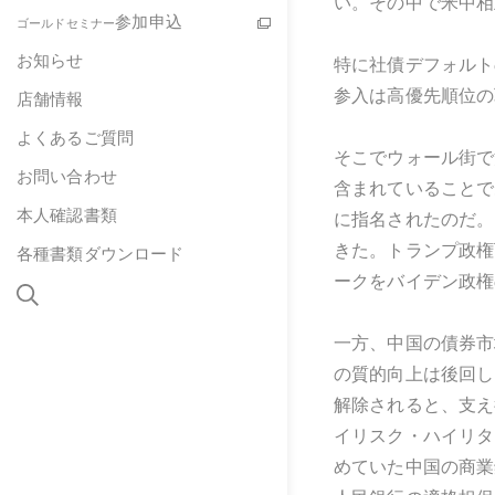
い。その中で米中相
参加申込
ゴールドセミナー
お知らせ
特に社債デフォルト
参入は高優先順位の
店舗情報
よくあるご質問
そこでウォール街で
お問い合わせ
含まれていることで
本人確認書類
に指名されたのだ。
きた。トランプ政権
各種書類ダウンロード
ークをバイデン政権
一方、中国の債券市
の質的向上は後回し
解除されると、支え
イリスク・ハイリタ
めていた中国の商業