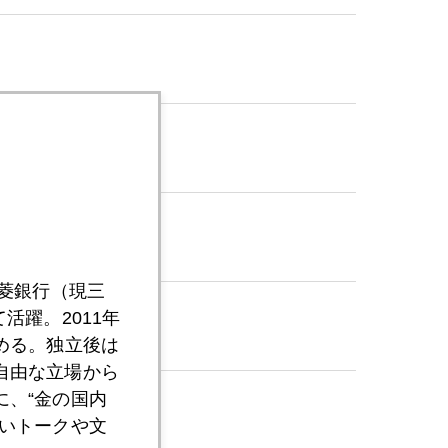
問
三菱銀行（現三
活躍。2011年
める。独立後は
自由な立場から
、“金の国内
いトークや文