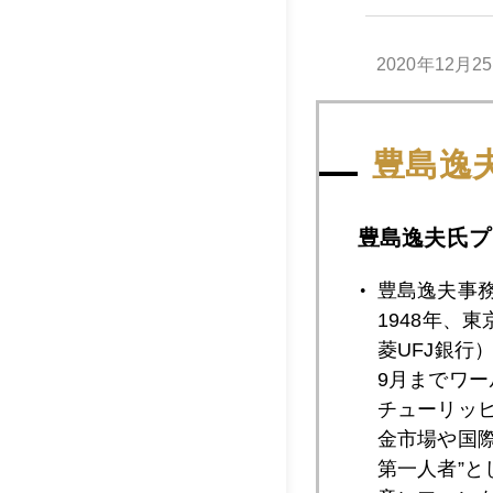
2020年12月2
豊島逸
2020年12月2
豊島逸夫氏プ
2020年12月2
豊島逸夫事
1948年、
菱UFJ銀行
2020年12月2
9月までワ
チューリッ
金市場や国
2020年12月2
第一人者”