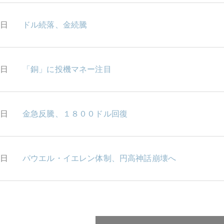
4日
ドル続落、金続騰
3日
「銅」に投機マネー注目
2日
金急反騰、１８００ドル回復
1日
パウエル・イエレン体制、円高神話崩壊へ