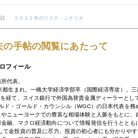
5日
２０２１年のリスク・シナリオ
夫の手帖の閲覧にあたって
4日
「サクラ・パーティーってなに？」外国人投資家の疑
ロフィール
3日
２０２１年金価格を占う勘所
務所代表。
東京都生まれ。一橋大学経済学部卒（国際経済専攻）。
）を経て、スイス銀行で外国為替貴金属ディーラーとして
2日
ジム・ロジャーズ氏との会話
ールド・ゴールド・カウンシル（WGC）の日本代表を務
ヒやニューヨークでの豊富な相場体験と人脈をもとに、
際金融、マクロ経済動向について情報発信を行うとともに
1日
英国ウイルス変異種、市場に新たな不安要因
として金投資の普及に尽力。投資の初心者にも分かりやす