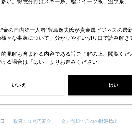
も多い。得意分野はスキー系、鮨スイーツ系、温泉系。
8日
ワクチン円高、売られるドルは愛されぬ通貨の王様
は“金の国内第一人者”豊島逸夫氏が貴金属ビジネスの最
の様々な事象について、分かりやすい切り口で読み解き
7日
ビットコイン高騰、ＦＯＭＣに不信任票
人的見解も含まれる内容である旨ご了解の上、閲覧くだ
だける場合は「はい」よりお進みください。
6日
年内最後のビッグイベント、ＦＯＭＣを読む勘所
いいえ
はい
5日
「しぶこ」に見るトレーダーの資質
4日
政府１０兆円基金、「金」売却で苦肉の財源捻出