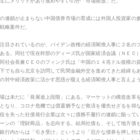
互にメリットがあり進めやすいのが「市場開放」だ。
の連鎖が止まらない中国債券市場の育成には外国人投資家の
戦略案件だ。
注目されているのが、バイデン政権の経済閣僚人事に２名の
ある。同社で現在幹部のディーズ氏が国家経済会議（ＮＥＣ
同社会長兼ＣＥＯのフィンク氏は「中国の１４兆ドル規模の
下でも自ら北京を訪問して民間金融外交を進めてきた経緯も
の対中経済政策に活かす思惑が窺える経済閣僚人事と言えよ
場は未だに「発展途上段階」にある。マーケットの構造改革
となり、コロナ危機では償還猶予など救済を優先せざるを得
役を失った社債発行企業は次々に債務不履行の連鎖に陥って
ーンの「理財商品」を志向する。結局社債も、そして地方債
銀行内からは「引き受け」というより「厄介な債券を押し付