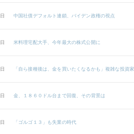
1日
中国社債デフォルト連鎖、バイデン政権の視点
0日
米料理宅配大手、今年最大の株式公開に
9日
「自ら接種後は、金を買いたくなるかも」複雑な投資
8日
金、１８６０ドル台まで回復、その背景は
7日
「ゴルゴ１３」も失業の時代