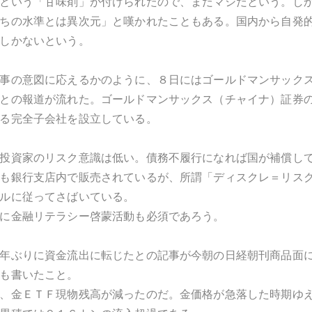
という「甘味剤」が付けられたので、まだマシだという。し
ちの水準とは異次元」と嘆かれたこともある。国内から自発
しかないという。
事の意図に応えるかのように、８日にはゴールドマンサック
との報道が流れた。ゴールドマンサックス（チャイナ）証券
る完全子会社を設立している。
投資家のリスク意識は低い。債務不履行になれば国が補償し
も銀行支店内で販売されているが、所謂「ディスクレ＝リス
ルに従ってさばいている。
に金融リテラシー啓蒙活動も必須であろう。
年ぶりに資金流出に転じたとの記事が今朝の日経朝刊商品面
も書いたこと。
、金ＥＴＦ現物残高が減ったのだ。金価格が急落した時期ゆ