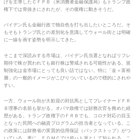
げを主導したＣＦＰＢ（米消費者金融保護局）もトランプ政
権下では骨抜きにされたが、その復権に動きそうだ。
バイデン氏も金融行政で独自色を打ち出したいところだ。そ
もそもトランプ氏との差別化を意識してウォール街とは明確
に一線を画す姿勢を明示してきた。
そこまで深読みする市場は、バイデン氏当選となればリフレ
期待で株が買われても銀行株は警戒される可能性がある。規
制強化は金市場にとっても良い話ではない。特に「金＝富裕
層」の一般的イメージがこびりついているので標的にされや
すい。
一方、ウォール街が大歓迎の対抗馬としてブレイナードＦＲ
Ｂ理事の名前も挙がる。オバマ政権では財務次官を務めた経
歴がある。トランプ政権下のＦＲＢでも、コロナ対応の目玉
となった民間への融資プログラムの担当者となっている。こ
の政策には財務省の実質的信用保証（バックストップ）がつ
いている。更に、ＦＯＭＣでは超ハト派として知られる。こ