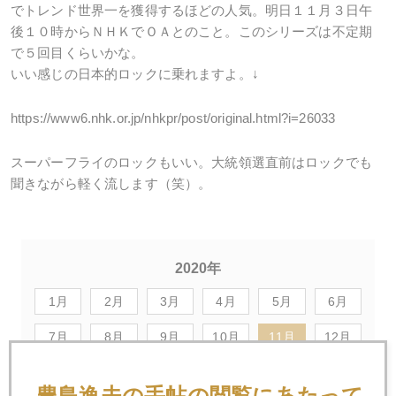
でトレンド世界一を獲得するほどの人気。明日１１月３日午
後１０時からＮＨＫでＯＡとのこと。このシリーズは不定期
で５回目くらいかな。
いい感じの日本的ロックに乗れますよ。↓
https://www6.nhk.or.jp/nhkpr/post/original.html?i=26033
スーパーフライのロックもいい。大統領選直前はロックでも
聞きながら軽く流します（笑）。
2020年
1月
2月
3月
4月
5月
6月
7月
8月
9月
10月
11月
12月
豊島逸夫の手帖の閲覧にあたって