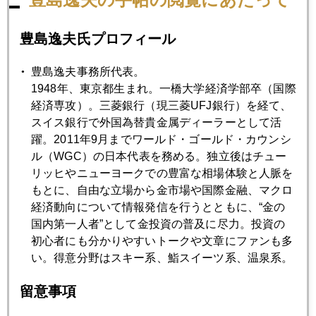
2020年11月30日
イラン暗殺事件、バイデンを試す、地政学的リスクも
豊島逸夫氏プロフィール
豊島逸夫事務所代表。
2020年11月27日
1948年、東京都生まれ。一橋大学経済学部卒（国際
ＮＹ市場、それでも金に強気変わらず
経済専攻）。三菱銀行（現三菱UFJ銀行）を経て、
スイス銀行で外国為替貴金属ディーラーとして活
2020年11月26日
躍。2011年9月までワールド・ゴールド・カウンシ
ダウ３００００突破、実体経済から遊離
ル（WGC）の日本代表を務める。独立後はチュー
リッヒやニューヨークでの豊富な相場体験と人脈を
もとに、自由な立場から金市場や国際金融、マクロ
2020年11月25日
経済動向について情報発信を行うとともに、“金の
イエレン氏、国債購入側から発行元へ、増税が難関
国内第一人者”として金投資の普及に尽力。投資の
初心者にも分かりやすいトークや文章にファンも多
い。得意分野はスキー系、鮨スイーツ系、温泉系。
2020年11月24日
コロナ禍には良いニュース連発、金には逆風
留意事項