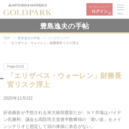
オンライントレード
ログイン
MENU
豊島逸夫の手帖
TOP
豊島逸夫の手帖
バックナンバー
「エリザベス・ウォーレン」財務長官リスク浮上
Page3133
「エリザベス・ウォーレン」財務長
官リスク浮上
2020年11月2日
紆余曲折が予想される米大統領選挙だが、ＮＹ市場はバイデ
ン氏勝利、議会も両院民主党過半数獲得の「青い波」をメイ
ンシナリオと想定して頭の体操に余念がない。