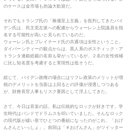
のケースは金市場も勿論大歓迎だ。
それでもトランプ氏の「株価至上主義」を批判してきたバイ
デン氏は、民主党左派への配慮からウォーレン上院議員を指
名する可能性が高いと見られているのだ。
ウォーレン氏とブレイナード氏の共通項は女性ということ。
ダイバーシティーの観点からは、黒人系のボスティック・ア
トランタ連銀総裁の名前も挙がっているが、２名の女性候補
に比し知名度を考慮すると実現性は低そうだ。
総じて、バイデン政権の場合にはリフレ政策のメリットが増
税のデメリットを当面は上回るとの評価が浸透しつつある
が、財務長官人事もリスク要因として浮上してきた。
さて、今日は音楽の話。私は伝統的なロックが好きです。学
生時代はバンドでドラムスを叩いていました。そんなロック
の現代版が緩い形でひとつの番組になったのがこれ、「おげ
んさんといっしょ」。前回は「＃おげんさん」がツイッター