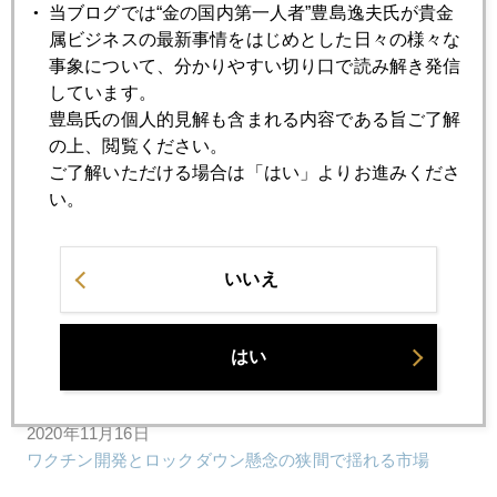
当ブログでは“金の国内第一人者”豊島逸夫氏が貴金
2020年11月20日
属ビジネスの最新事情をはじめとした日々の様々な
金のリサイクル増加
事象について、分かりやすい切り口で読み解き発信
しています。
豊島氏の個人的見解も含まれる内容である旨ご了解
2020年11月19日
の上、閲覧ください。
どうなるワクチン相場
ご了解いただける場合は「はい」よりお進みくださ
い。
2020年11月18日
トランプ派、金本位制論者のＦＲＢ理事候補
いいえ
2020年11月17日
はい
バフェット氏、金鉱株売却
2020年11月16日
ワクチン開発とロックダウン懸念の狭間で揺れる市場