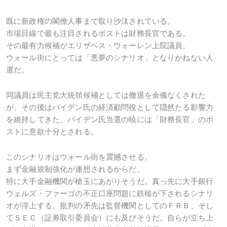
既に新政権の閣僚人事まで取り沙汰されている。
市場目線で最も注目されるポストは財務長官である。
その最有力候補がエリザベス・ウォーレン上院議員。
ウォール街にとっては「悪夢のシナリオ」となりかねない人
選だ。
同議員は民主党大統領候補としては撤退を余儀なくされた
が、その後はバイデン氏の経済顧問役として隠然たる影響力
を維持してきた。バイデン氏当選の暁には「財務長官」のポ
ストに意欲十分とされる。
このシナリオはウォール街を震撼させる。
まず金融規制強化が連想されるからだ。
特に大手金融機関が槍玉にあがりそうだ。真っ先に大手銀行
ウェルズ・ファーゴの不正口座問題に鉄槌が下されるシナリ
オが浮上する。批判の矛先は監督機関としてのＦＲＢ、そし
てＳＥＣ（証券取引委員会）にも及びそうだ。自らが立ち上