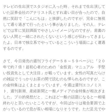
テレビの生出演でスタジオに入った時、それまで生出演して
いた証券会社のアナリスト氏とすれ違い目が合ったので、自
然に笑顔で「こんにちは」と挨拶したのですが、完全に無視
して通り過ぎて行ったという事がありました。その人、テレ
ビでは常に笑顔満面でやさしいイメージなのですが。肩書の
ない人間と一緒にされたくないという感じが伝わってきまし
たよ。日本で独立系でやっているとこういう場面によく遭遇
するのです。
さて、今日発売の週刊フライデー５８～５９ページに『２０
年で約７倍！超初心者のための「金投資」マニュアル 手堅
い投資先として大注目』が載っています。女性の写真だらけ
の雑誌でうっかりお茶の間で読むのも憚られるのですが、こ
の金特集はよくまとまっています。今週は週刊エコノミス
ト、週刊新潮、産経新聞と一般メディアの金特集が相次ぎま
した。プロ的発想だと、これほど一般の話題になると一相場
終わりと言いたいところですが、今回ばかりは複合要因で上
がっているので息が長い相場になりそうです。ただ足元でや