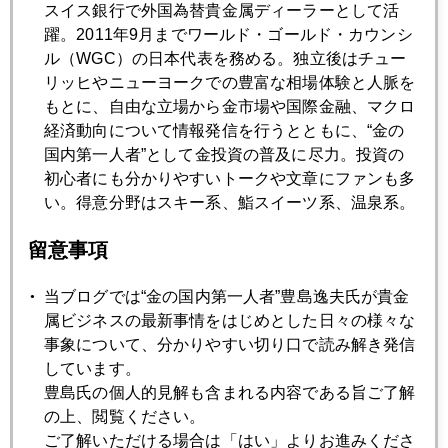
スイス銀行で外国為替貴金属ディーラーとして活
躍。2011年9月までワールド・ゴールド・カウンシ
ル（WGC）の日本代表を務める。独立後はチュー
2020年
リッヒやニューヨークでの豊富な相場体験と人脈を
もとに、自由な立場から金市場や国際金融、マクロ
1月
2月
3月
4月
5月
6月
経済動向について情報発信を行うとともに、“金の
7月
8月
9月
10月
11月
12月
国内第一人者”として金投資の普及に尽力。投資の
初心者にも分かりやすいトークや文章にファンも多
い。得意分野はスキー系、鮨スイーツ系、温泉系。
2020年09月30日
留意事項
金、１９００ドル回復
当ブログでは“金の国内第一人者”豊島逸夫氏が貴金
2020年09月29日
属ビジネスの最新事情をはじめとした日々の様々な
株と金、同時急騰
事象について、分かりやすい切り口で読み解き発信
しています。
豊島氏の個人的見解も含まれる内容である旨ご了解
2020年09月28日
の上、閲覧ください。
デフレヘッジとしての金
ご了解いただける場合は「はい」よりお進みくださ