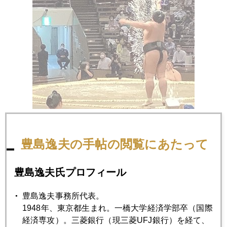
なお、週刊エコノミスト誌に寄稿した下記原稿は「金の地政
豊島逸夫の手帖の閲覧にあたって
学 ロシアが公的購入を突如停止 米ドル依存脱却で中国と
協調」について書きました。
豊島逸夫氏プロフィール
https://weekly-
豊島逸夫事務所代表。
economist.mainichi.jp/articles/20200922/se1/00m/020/023000c
1948年、東京都生まれ。一橋大学経済学部卒（国際
#cxrecs_s
経済専攻）。三菱銀行（現三菱UFJ銀行）を経て、