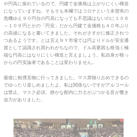
や円高に振れているので、円建て金価格は上がりにくい構造
になっていますね。そもそも本欄ではコロナという未曽有の
危機ゆえ９０円台の円高になっても不思議はないのに１０６
～１０９円とかの「円安」だから円建て金価格も４０年ぶり
の高値になると書いてきました。それがさすがに修正されつ
つあるようです。とは言えＮＹ市場では円よりドルが安全通
貨として認識され買われがちなので、ドル高要因も根強く極
端な円高にはなりにくい構造と言えましょう。私自身が根っ
からの円安論者であることは変わりません。
最後に相撲見物に行ってきました。マス席独り占めできるの
でゆったり楽しめましたよ。私は関係ないですがアルコール
は禁止。マスク必須。静かな館内に力士がぶつかる音が響き
迫力がありました。