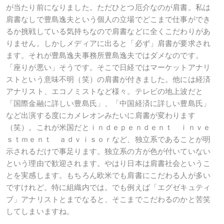
が当たり前になりました。ただひとつ厄介なのが肩書。私は
肩書なしで豊島逸夫という個人の立場でどこまで仕事ができ
るか挑戦している気持ちなので肩書などに全くこだわりがあ
りません。しかしメディアに出ると「必ず」肩書が要求され
ます。それが豊島逸夫事務所豊島逸夫ではダメなのです。
「座りが悪い」そうです。そこで日経ではマーケットアナリ
ストという意味不明（笑）の肩書が付きました。他には経済
アナリスト、エコノミストなど様々。テレビの地上波だと
「国際金融に詳しい豊島氏」、「中国経済に詳しい豊島氏」
など出演する度にカメレオンみたいに肩書が変わります
（笑）。これが米国だとｉｎｄｅｐｅｎｄｅｎｔ ｉｎｖｅ
ｓｔｍｅｎｔ ａｄｖｉｓｏｒなど、独立系であることが明
示されるだけで事足ります。独立系の方が色が付いていない
という理由で歓迎されます。やはり日本は肩書社会というこ
とを実感します。もちろん欧米でも肩書にこだわる人が多い
ですけれど。特に組織内では。でも例えば「エグゼキュティ
ブ」アナリストとまでなると、そこまでこだわるのかと苦笑
してしまいますね。