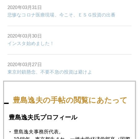
2020年03月31日
悲惨なコロナ医療現場、今こそ、ＥＳＧ投資の出番
2020年03月30日
インスタ始めました！
2020年03月27日
東京封鎖懸念、不要不急の投資は避けよ
2020年03月26日
豊島逸夫の手帖の閲覧にあたって
ヘリコプターマネーと金
豊島逸夫氏プロフィール
2020年03月25日
ＮＹ金、１００ドルを超す連騰、円建ても高い
豊島逸夫事務所代表。