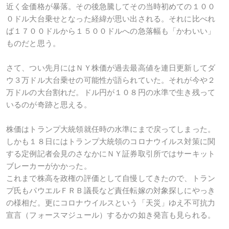
近く金価格が暴落。その後急騰してその当時初めての１００
０ドル大台乗せとなった経緯が思い出される。それに比べれ
ば１７００ドルから１５００ドルへの急落幅も「かわいい」
ものだと思う。
さて、つい先月にはＮＹ株価が過去最高値を連日更新してダ
ウ３万ドル大台乗せの可能性が語られていた。それが今や２
万ドルの大台割れだ。ドル円が１０８円の水準で生き残って
いるのが奇跡と思える。
株価はトランプ大統領就任時の水準にまで戻ってしまった。
しかも１８日にはトランプ大統領のコロナウイルス対策に関
する定例記者会見のさなかにＮＹ証券取引所ではサーキット
ブレーカーがかかった。
これまで株高を政権の評価として自慢してきたので、トラン
プ氏もパウエルＦＲＢ議長など責任転嫁の対象探しにやっき
の様相だ。更にコロナウイルスという「天災」ゆえ不可抗力
宣言（フォースマジュール）するかの如き発言も見られる。