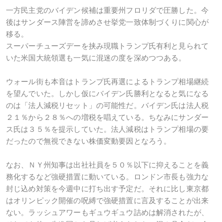
一方民主党のバイデン候補は重要州フロリダで圧勝した。今
後はサンダース陣営を諦めさせ挙党一致体制づくりに関心が
移る。
スーパーチューズデーを挟み現職トランプ氏有利と見られて
いた米国大統領選も一気に混迷の度を深めつつある。
ウォール街も本音はトランプ氏再選によるトランプ相場継続
を望んでいた。しかし仮にバイデン氏勝利となると気になる
のは「法人減税リセット」の可能性だ。バイデン氏は法人税
２１％から２８％への増税を唱えている。ちなみにサンダー
ス氏は３５％を提示していた。法人減税はトランプ相場の要
だったので無視できない株価変動要因となろう。
なお、ＮＹ州知事は出社社員を５０％以下に抑えることを義
務化するなど強硬措置に動いている。ロンドン市長も強力な
封じ込め対策を今週中に打ち出す予定だ。それに比し東京都
はオリンピック開催の呪縛で強硬措置に言及することが出来
ない。ラッシュアワーもギュウギュウ詰めは解消されたが、