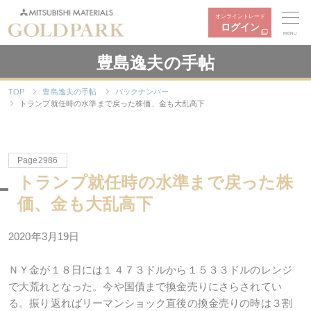
オンライントレード
ログイン
MENU
豊島逸夫の手帖
TOP
豊島逸夫の手帖
バックナンバー
トランプ就任時の水準まで戻った株価、金も大乱高下
Page2986
トランプ就任時の水準まで戻った株
価、金も大乱高下
2020年
3
月
19
日
ＮＹ金が１８日には１４７３ドルから１５３３ドルのレンジ
で大荒れとなった。今や国債まで換金売りにさらされてい
る。振り返ればリーマンショック直後の換金売りの時は３割