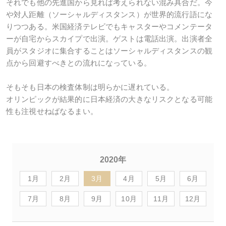
それでも他の先進国から見れば考えられない混み具合だ。今
や対人距離（ソーシャルディスタンス）が世界的流行語にな
りつつある。米国経済テレビでもキャスターやコメンテータ
ーが自宅からスカイプで出演。ゲストは電話出演。出演者全
員がスタジオに集合することはソーシャルディスタンスの観
点から回避すべきとの流れになっている。
そもそも日本の検査体制は明らかに遅れている。
オリンピックが結果的に日本経済の大きなリスクとなる可能
性も注視せねばなるまい。
2020年
1月
2月
3月
4月
5月
6月
7月
8月
9月
10月
11月
12月