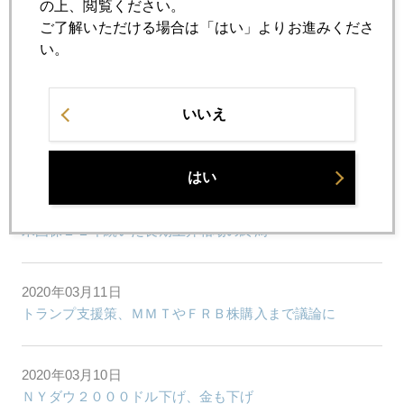
の上、閲覧ください。
ご了解いただける場合は「はい」よりお進みくださ
2020年03月16日
い。
暁のＦＲＢバズーカ発動
いいえ
2020年03月13日
株も金もコロナ暴落
はい
2020年03月12日
米国株１１年続いた長期上昇相場の終焉
2020年03月11日
トランプ支援策、ＭＭＴやＦＲＢ株購入まで議論に
2020年03月10日
ＮＹダウ２０００ドル下げ、金も下げ