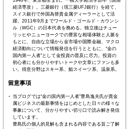
1948年、東京都生まれ。一橋大学経済学部卒（国際
経済専攻）。三菱銀行（現三菱UFJ銀行）を経て、
2020年03月24日
スイス銀行で外国為替貴金属ディーラーとして活
ＦＲＢバズーカ再びさく裂、ＮＹ金、暴騰
躍。2011年9月までワールド・ゴールド・カウンシ
ル（WGC）の日本代表を務める。独立後はチュー
リッヒやニューヨークでの豊富な相場体験と人脈を
2020年03月23日
もとに、自由な立場から金市場や国際金融、マクロ
米１億人超の外出制限、でも日本株は上昇、金は頭重い
経済動向について情報発信を行うとともに、“金の
国内第一人者”として金投資の普及に尽力。投資の
初心者にも分かりやすいトークや文章にファンも多
2020年03月19日
い。得意分野はスキー系、鮨スイーツ系、温泉系。
トランプ就任時の水準まで戻った株価、金も大乱高下
留意事項
2020年03月18日
当ブログでは“金の国内第一人者”豊島逸夫氏が貴金
米国債・金、安全資産の乱
属ビジネスの最新事情をはじめとした日々の様々な
事象について、分かりやすい切り口で読み解き発信
2020年03月17日
しています。
金１４００ドル台、プラチナ５００ドル台も
豊島氏の個人的見解も含まれる内容である旨ご了解