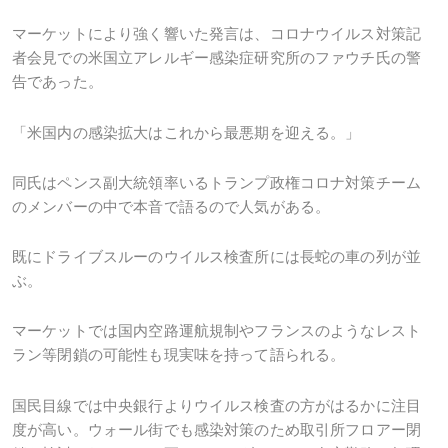
マーケットにより強く響いた発言は、コロナウイルス対策記
者会見での米国立アレルギー感染症研究所のファウチ氏の警
告であった。
「米国内の感染拡大はこれから最悪期を迎える。」
同氏はペンス副大統領率いるトランプ政権コロナ対策チーム
のメンバーの中で本音で語るので人気がある。
既にドライブスルーのウイルス検査所には長蛇の車の列が並
ぶ。
マーケットでは国内空路運航規制やフランスのようなレスト
ラン等閉鎖の可能性も現実味を持って語られる。
国民目線では中央銀行よりウイルス検査の方がはるかに注目
度が高い。ウォール街でも感染対策のため取引所フロアー閉