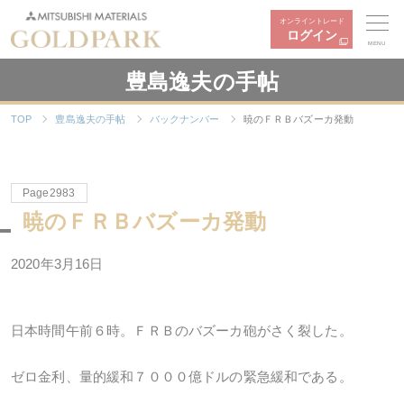
オンライントレード
ログイン
MENU
豊島逸夫の手帖
TOP
豊島逸夫の手帖
バックナンバー
暁のＦＲＢバズーカ発動
Page2983
暁のＦＲＢバズーカ発動
2020年3月16日
日本時間午前６時。ＦＲＢのバズーカ砲がさく裂した。
ゼロ金利、量的緩和７０００億ドルの緊急緩和である。