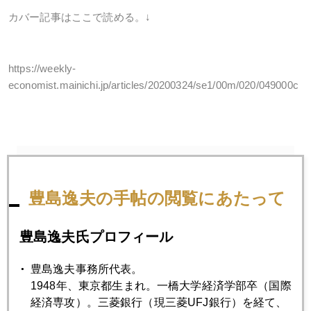
カバー記事はここで読める。↓
https://weekly-
economist.mainichi.jp/articles/20200324/se1/00m/020/049000c
2020年
豊島逸夫の手帖の閲覧にあたって
1月
2月
3月
4月
5月
6月
7月
8月
9月
10月
11月
12月
豊島逸夫氏プロフィール
豊島逸夫事務所代表。
2020年03月31日
1948年、東京都生まれ。一橋大学経済学部卒（国際
悲惨なコロナ医療現場、今こそ、ＥＳＧ投資の出番
経済専攻）。三菱銀行（現三菱UFJ銀行）を経て、