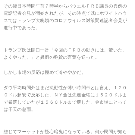
その後日本時間午前７時半からパウエルＦＲＢ議長の異例の
電話記者会見が開始されたが、その時点で既にホワイトハウ
スではトランプ大統領のコロナウイルス対策関連記者会見が
進行中であった。
トランプ氏は開口一番「今回のＦＲＢの動きには、驚いた。
よくやった。」と異例の称賛の言葉を送った。
しかし市場の反応は極めて冷ややかだ。
ダウ平均時間外はまだ流動性が薄い時間帯とは言え、１２０
０ドル超安で反応した。ＮＹ金は先週金曜に１５２０ドルま
で暴落していたが１５６０ドルまで戻した。金市場にとって
は干天の慈雨。
総じてマーケットが疑心暗鬼になっている。何か民間が知ら