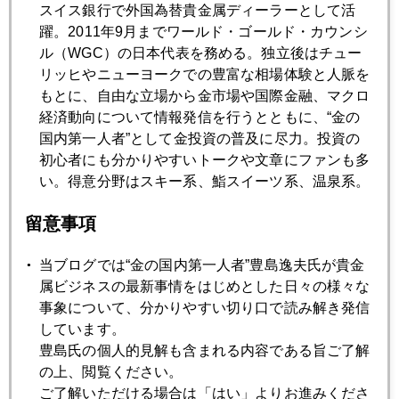
スイス銀行で外国為替貴金属ディーラーとして活
躍。2011年9月までワールド・ゴールド・カウンシ
2020年03月30日
ル（WGC）の日本代表を務める。独立後はチュー
インスタ始めました！
リッヒやニューヨークでの豊富な相場体験と人脈を
もとに、自由な立場から金市場や国際金融、マクロ
経済動向について情報発信を行うとともに、“金の
2020年03月27日
国内第一人者”として金投資の普及に尽力。投資の
東京封鎖懸念、不要不急の投資は避けよ
初心者にも分かりやすいトークや文章にファンも多
い。得意分野はスキー系、鮨スイーツ系、温泉系。
2020年03月26日
留意事項
ヘリコプターマネーと金
当ブログでは“金の国内第一人者”豊島逸夫氏が貴金
2020年03月25日
属ビジネスの最新事情をはじめとした日々の様々な
ＮＹ金、１００ドルを超す連騰、円建ても高い
事象について、分かりやすい切り口で読み解き発信
しています。
豊島氏の個人的見解も含まれる内容である旨ご了解
2020年03月24日
の上、閲覧ください。
ＦＲＢバズーカ再びさく裂、ＮＹ金、暴騰
ご了解いただける場合は「はい」よりお進みくださ