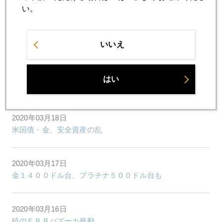
い。
2020年03月23日
米１億人超の外出制限、でも日本株は上昇、金は頭重い
いいえ
2020年03月19日
はい
トランプ就任時の水準まで戻った株価、金も大乱高下
2020年03月18日
米国債・金、安全資産の乱
2020年03月17日
金１４００ドル台、プラチナ５００ドル台も
2020年03月16日
暁のＦＲＢバズーカ発動