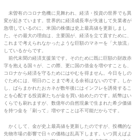
未曽有のコロナ危機に見舞われ、経済・投資の世界でも異
変が起きています。世界的に経済成長率が失速して失業者が
急増しているのに、米国の株価は史上最高値を更新しまし
た。その最大の理由は、主要国が、経済を立て直すために、
これまで考えられなかったような巨額のマネーを「大放流」
しているからです。
前代未聞の経済支援策です。そのために既に巨額の財政赤
字を抱える国々が、この際、更に国の借金を増やすことも、
コロナから経済を守るためにはやむを得ません。今日をしの
ぐためには、明日のことまで考える余裕はないのです。しか
し、ばらまかれたおカネが数年後にはインフレを誘発するこ
とを心配する投資家たちが金を買い始めたのです。紙幣はい
くらでも刷れますが、数億年の自然現象で生まれた希少価値
を持つ金を「刷って」増やすことは不可能だからです。
かくして、金が史上最高値を更新したのですが、投機的な
先物市場の影響で日々の価格は乱高下します。いつ買えばよ