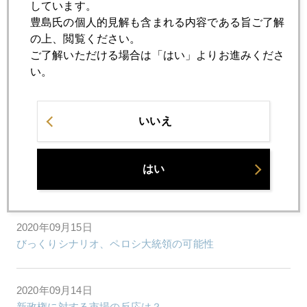
しています。
豊島氏の個人的見解も含まれる内容である旨ご了解
2020年09月18日
の上、閲覧ください。
日本は、やはり肩書社会
ご了解いただける場合は「はい」よりお進みくださ
い。
2020年09月17日
２０２４年以降も金高値圏の可能性浮上
いいえ
2020年09月16日
はい
産経新聞寄稿文
2020年09月15日
びっくりシナリオ、ペロシ大統領の可能性
2020年09月14日
新政権に対する市場の反応は？