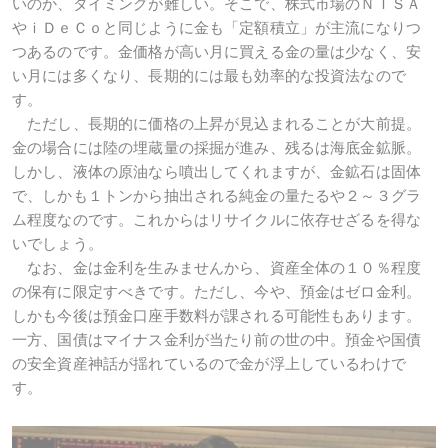
いのか、タイミングが難しい。そこで、株式市場のＮＩＳＡ
やｉＤｅＣｏと同じように金も「定額積立」が主流になりつ
つあるのです。金価格が高い月に買える金の量は少なく、安
い月には多くなり、長期的には最も効率的な投資法なので
す。
ただし、長期的に価格の上昇が見込まれることが大前提。
金の場合には陸の埋蔵量の採掘が進み、残るは海底金鉱脈。
しかし、液体の原油なら噴出してくれますが、金鉱石は固体
で、しかも１トンから抽出される純金の量たるや２～３グラ
ム程度なのです。これからはリサイクルに依存せざるを得な
いでしょう。
なお、金は金利を生みませんから、資産全体の１０％程度
の保有に限定すべきです。ただし、今や、預金はゼロ金利。
しかも今後は預金口座手数料が課される可能性もあります。
一方、国債はマイナス金利が当たり前の世の中。預金や国債
の安全資産神話が揺れているので金が浮上しているわけで
す。