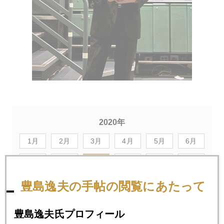
2020年
1月
2月
3月
4月
5月
6月
7月
8月
9月
10月
11月
12月
豊島逸夫の手帖の閲覧にあたって
2020年09月30日
金、１９００ドル回復
豊島逸夫氏プロフィール