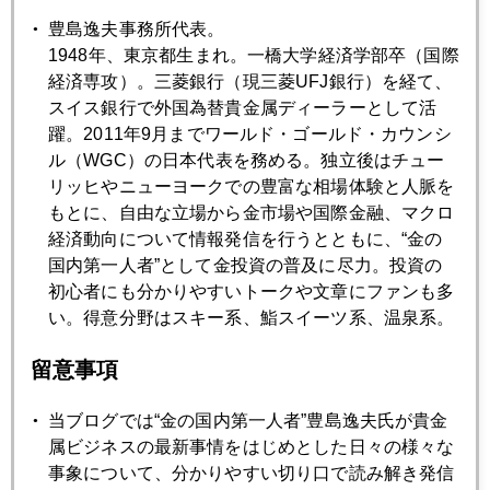
豊島逸夫事務所代表。
2020年09月29日
1948年、東京都生まれ。一橋大学経済学部卒（国際
株と金、同時急騰
経済専攻）。三菱銀行（現三菱UFJ銀行）を経て、
スイス銀行で外国為替貴金属ディーラーとして活
躍。2011年9月までワールド・ゴールド・カウンシ
2020年09月28日
ル（WGC）の日本代表を務める。独立後はチュー
デフレヘッジとしての金
リッヒやニューヨークでの豊富な相場体験と人脈を
もとに、自由な立場から金市場や国際金融、マクロ
経済動向について情報発信を行うとともに、“金の
2020年09月25日
国内第一人者”として金投資の普及に尽力。投資の
金、どこまで下がる
初心者にも分かりやすいトークや文章にファンも多
い。得意分野はスキー系、鮨スイーツ系、温泉系。
2020年09月24日
留意事項
金、１８５０ドル台まで続落
当ブログでは“金の国内第一人者”豊島逸夫氏が貴金
属ビジネスの最新事情をはじめとした日々の様々な
2020年09月23日
事象について、分かりやすい切り口で読み解き発信
連休明け、金１９００割れ