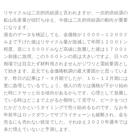
リサイクルは二次的供給源と言われますが、一次的供給源の
鉱山生産量が頭打ちゆえ、今後は二次的供給源の動向が重要
になります。
過去のデータを検証しても、金価格が１０００～１２００ド
ルまで下げた後はリサイクル量が急減して年間１２００トン
程度。逆に１５００ドルなど高値に急騰した後は１７００ト
ン前後に急増。この５００トンの差は大きいですよ。日々の
相場では目立たず材料視されませんがジワリと需給要因とし
て効きます。足元でも金価格軟調の最大要因かと思っていま
す。昨日の記事は７～９月期でしたが、１０～１２月期には
更に急増しているでしょう。個人の売りは価格が下がり始め
た時にドサッと出る傾向があるからです。心理として急騰し
ている時はどこまで上がるか期待して見守り、ピークをつけ
たかどうかというタイミングで売り始めるものです。なお今
年前半はロックダウンでサプライチェーンも破断され、金を
売るにも売れない状況でした。それゆえ２０２０年通年では
未だ増えていないと予測します。