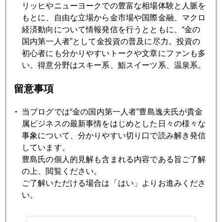
2020年11月20日
リッヒやニューヨークでの豊富な相場体験と人脈を
金のリサイクル増加
もとに、自由な立場から金市場や国際金融、マクロ
経済動向について情報発信を行うとともに、“金の
国内第一人者”として金投資の普及に尽力。投資の
2020年11月19日
初心者にも分かりやすいトークや文章にファンも多
どうなるワクチン相場
い。得意分野はスキー系、鮨スイーツ系、温泉系。
留意事項
2020年11月18日
トランプ派、金本位制論者のＦＲＢ理事候補
当ブログでは“金の国内第一人者”豊島逸夫氏が貴金
属ビジネスの最新事情をはじめとした日々の様々な
事象について、分かりやすい切り口で読み解き発信
2020年11月17日
しています。
バフェット氏、金鉱株売却
豊島氏の個人的見解も含まれる内容である旨ご了解
の上、閲覧ください。
ご了解いただける場合は「はい」よりお進みくださ
2020年11月16日
い。
ワクチン開発とロックダウン懸念の狭間で揺れる市場