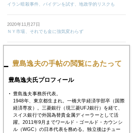
イラン暗殺事件、バイデンを試す、地政学的リスクも
2020年11月27日
ＮＹ市場、それでも金に強気変わらず
2020年11月26日
ダウ３００００突破、実体経済から遊離
豊島逸夫の手帖の閲覧にあたって
2020年11月25日
豊島逸夫氏プロフィール
イエレン氏、国債購入側から発行元へ、増税が難関
豊島逸夫事務所代表。
1948年、東京都生まれ。一橋大学経済学部卒（国際
2020年11月24日
経済専攻）。三菱銀行（現三菱UFJ銀行）を経て、
コロナ禍には良いニュース連発、金には逆風
スイス銀行で外国為替貴金属ディーラーとして活
躍。2011年9月までワールド・ゴールド・カウンシ
ル（WGC）の日本代表を務める。独立後はチュー