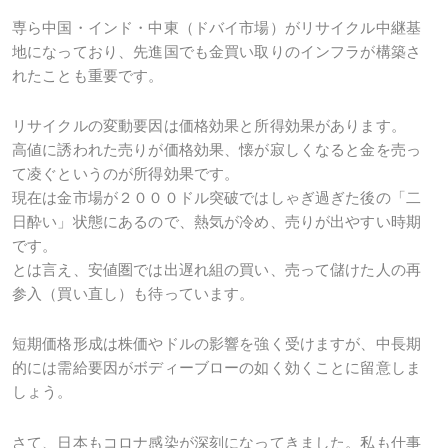
専ら中国・インド・中東（ドバイ市場）がリサイクル中継基
地になっており、先進国でも金買い取りのインフラが構築さ
れたことも重要です。
リサイクルの変動要因は価格効果と所得効果があります。
高値に誘われた売りが価格効果、懐が寂しくなると金を売っ
て凌ぐというのが所得効果です。
現在は金市場が２０００ドル突破ではしゃぎ過ぎた後の「二
日酔い」状態にあるので、熱気が冷め、売りが出やすい時期
です。
とは言え、安値圏では出遅れ組の買い、売って儲けた人の再
参入（買い直し）も待っています。
短期価格形成は株価やドルの影響を強く受けますが、中長期
的には需給要因がボディーブローの如く効くことに留意しま
しょう。
さて、日本もコロナ感染が深刻になってきました。私も仕事