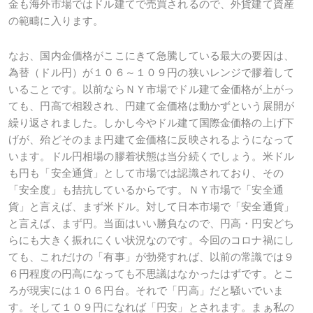
金も海外市場ではドル建てで売買されるので、外貨建て資産
の範疇に入ります。
なお、国内金価格がここにきて急騰している最大の要因は、
為替（ドル円）が１０６～１０９円の狭いレンジで膠着して
いることです。以前ならＮＹ市場でドル建て金価格が上がっ
ても、円高で相殺され、円建て金価格は動かずという展開が
繰り返されました。しかし今やドル建て国際金価格の上げ下
げが、殆どそのまま円建て金価格に反映されるようになって
います。ドル円相場の膠着状態は当分続くでしょう。米ドル
も円も「安全通貨」として市場では認識されており、その
「安全度」も拮抗しているからです。ＮＹ市場で「安全通
貨」と言えば、まず米ドル。対して日本市場で「安全通貨」
と言えば、まず円。当面はいい勝負なので、円高・円安どち
らにも大きく振れにくい状況なのです。今回のコロナ禍にし
ても、これだけの「有事」が勃発すれば、以前の常識では９
６円程度の円高になっても不思議はなかったはずです。とこ
ろが現実には１０６円台。それで「円高」だと騒いでいま
す。そして１０９円になれば「円安」とされます。まぁ私の