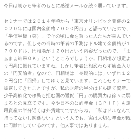
今日は朝から筆者のもとに感謝メールが続々届いています。
セミナーでは２０１４年頃から「東京オリンピック開催の２
０２０年には国内金価格７０００円台」と語っていたので、
「半信半疑（笑）」でその頃に金を買った人たちが喜んでい
るのです。但しその当時の筆者の予測はドル建て金価格が１
７００ドル、円相場が１２０円という内容だったので、「ま
ぁまぁ結果ＯＫ」というところでしょうか。円相場が想定よ
り円高に振れていますね。しかし筆者は相変わらず筋金入り
の「円安論者」なので、円相場は「長期的には」いずれ１２
０円台に「回帰」してゆくと見ています。これもセミナーで
披露してきたことですが、私の財産の半分はドル建て資産。
少子高齢化で移民も拒む国の通貨「円」の購買力は徐々に弱
まるとの見立てです。今や日本の公的年金（ＧＰＩＦ）も運
用資産の半分近くは外貨建てですからね。「私はドルなんて
持ってないし関係ない」という人でも、実は大切な年金が既
に円離れしているのです。他人事ではありません。