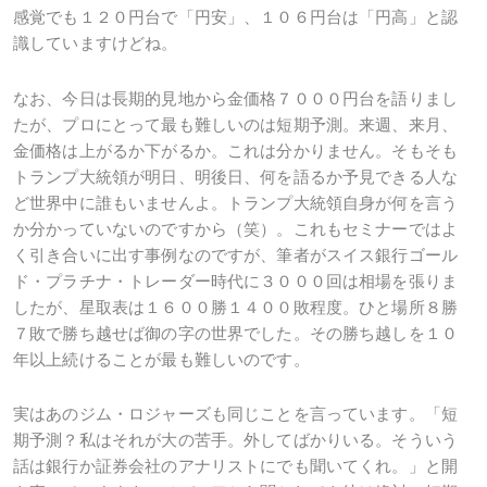
感覚でも１２０円台で「円安」、１０６円台は「円高」と認
識していますけどね。
なお、今日は長期的見地から金価格７０００円台を語りまし
たが、プロにとって最も難しいのは短期予測。来週、来月、
金価格は上がるか下がるか。これは分かりません。そもそも
トランプ大統領が明日、明後日、何を語るか予見できる人な
ど世界中に誰もいませんよ。トランプ大統領自身が何を言う
か分かっていないのですから（笑）。これもセミナーではよ
く引き合いに出す事例なのですが、筆者がスイス銀行ゴール
ド・プラチナ・トレーダー時代に３０００回は相場を張りま
したが、星取表は１６００勝１４００敗程度。ひと場所８勝
７敗で勝ち越せば御の字の世界でした。その勝ち越しを１０
年以上続けることが最も難しいのです。
実はあのジム・ロジャーズも同じことを言っています。「短
期予測？私はそれが大の苦手。外してばかりいる。そういう
話は銀行か証券会社のアナリストにでも聞いてくれ。」と開