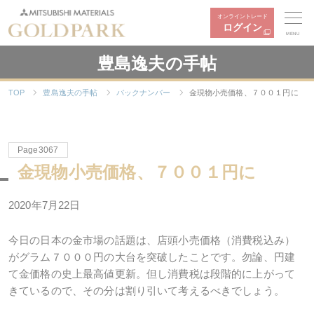
オンライントレード
ログイン
MENU
豊島逸夫の手帖
TOP
豊島逸夫の手帖
バックナンバー
金現物小売価格、７００１円に
Page3067
金現物小売価格、７００１円に
2020年
7
月
22
日
今日の日本の金市場の話題は、店頭小売価格（消費税込み）
がグラム７０００円の大台を突破したことです。勿論、円建
て金価格の史上最高値更新。但し消費税は段階的に上がって
きているので、その分は割り引いて考えるべきでしょう。