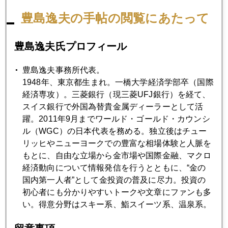
豊島逸夫の手帖の閲覧にあたって
豊島逸夫氏プロフィール
豊島逸夫事務所代表。
1948年、東京都生まれ。一橋大学経済学部卒（国際
経済専攻）。三菱銀行（現三菱UFJ銀行）を経て、
2020年
スイス銀行で外国為替貴金属ディーラーとして活
1月
2月
3月
4月
5月
6月
躍。2011年9月までワールド・ゴールド・カウンシ
ル（WGC）の日本代表を務める。独立後はチュー
7月
8月
9月
10月
11月
12月
リッヒやニューヨークでの豊富な相場体験と人脈を
もとに、自由な立場から金市場や国際金融、マクロ
経済動向について情報発信を行うとともに、“金の
2020年07月31日
国内第一人者”として金投資の普及に尽力。投資の
金２０００ドル寸前に急落、中国金投資規制も
初心者にも分かりやすいトークや文章にファンも多
い。得意分野はスキー系、鮨スイーツ系、温泉系。
2020年07月30日