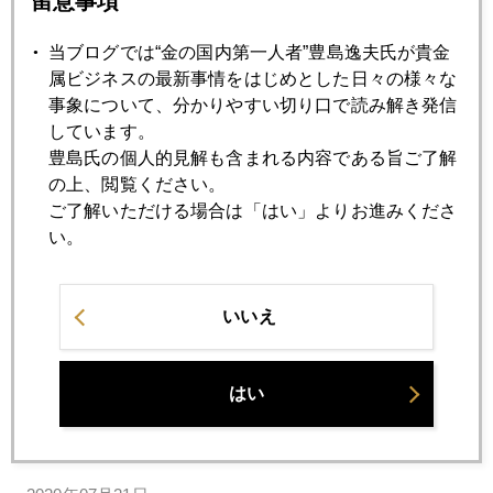
留意事項
感染再拡大、金２０００ドル接近
当ブログでは“金の国内第一人者”豊島逸夫氏が貴金
属ビジネスの最新事情をはじめとした日々の様々な
2020年07月29日
事象について、分かりやすい切り口で読み解き発信
２０００ドル接近、金価格、大波乱の一日
しています。
豊島氏の個人的見解も含まれる内容である旨ご了解
の上、閲覧ください。
2020年07月28日
ご了解いただける場合は「はい」よりお進みくださ
総合取引所、大阪にオープン
い。
2020年07月27日
いいえ
金、史上最高値水準到達
はい
2020年07月22日
金現物小売価格、７００１円に