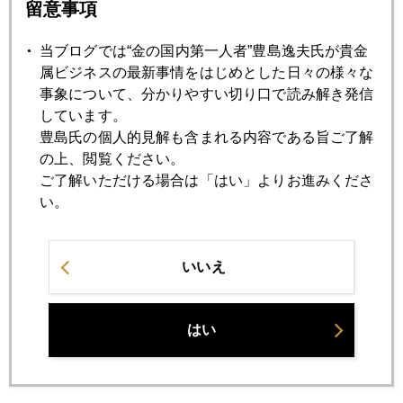
留意事項
2020年10月21日
米コロナ追加財政支援、期限切れ、延長戦入り
当ブログでは“金の国内第一人者”豊島逸夫氏が貴金
属ビジネスの最新事情をはじめとした日々の様々な
事象について、分かりやすい切り口で読み解き発信
2020年10月20日
しています。
コロナ第二波、景気二番底、財政支援第二弾に注目
豊島氏の個人的見解も含まれる内容である旨ご了解
の上、閲覧ください。
ご了解いただける場合は「はい」よりお進みくださ
2020年10月19日
い。
大統領選直前の第二波、市場は青い津波に警戒
2020年10月16日
いいえ
異例の米大統領候補、同時対話集会
はい
2020年10月15日
在宅勤務、そしてスキーシーズン