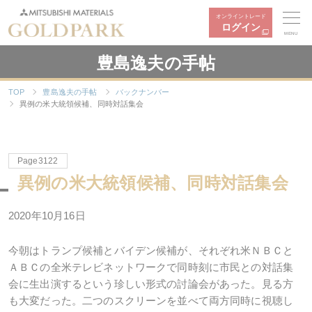
オンライントレード
ログイン
MENU
豊島逸夫の手帖
TOP
豊島逸夫の手帖
バックナンバー
異例の米大統領候補、同時対話集会
Page3122
異例の米大統領候補、同時対話集会
2020年10月16日
今朝はトランプ候補とバイデン候補が、それぞれ米ＮＢＣと
ＡＢＣの全米テレビネットワークで同時刻に市民との対話集
会に生出演するという珍しい形式の討論会があった。見る方
も大変だった。二つのスクリーンを並べて両方同時に視聴し