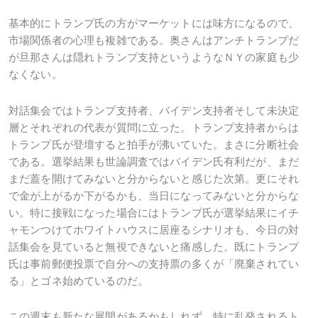
基本的にトランプ氏の方がマーケットには味方になるので、
市場関係者の心理も複雑である。奥さんはアンチトランプだ
が旦那さんは隠れトランプ支持というようなＮＹの家庭も少
なくない。
対話集会ではトランプ支持者、バイデン支持者そして未決定
層とそれぞれの代表が質問に立った。トランプ支持者からは
トランプ氏が登壇すると拍手が沸いていた。まさに分断社会
である。選挙結果も世論調査ではバイデン氏有利だが、まだ
まだ蓋を開けてみないと分からないと感じた次第。更にそれ
で金が上がるか下がるかも、当日になってみないと分からな
い。特に接戦になった場合にはトランプ氏が選挙結果にイチ
ャモンつけてホワイトハウスに居座るシナリオも、今日の対
話集会を見ていると無視できないと痛感した。既にトランプ
氏は事前郵便投票で自分への支持票の多くが「廃棄されてい
る」とゴネ始めているのだ。
この週末も新たな展開があるかもしれず、特に乱発されるト