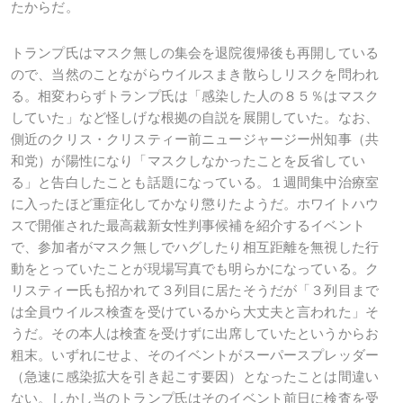
たからだ。
トランプ氏はマスク無しの集会を退院復帰後も再開している
ので、当然のことながらウイルスまき散らしリスクを問われ
る。相変わらずトランプ氏は「感染した人の８５％はマスク
していた」など怪しげな根拠の自説を展開していた。なお、
側近のクリス・クリスティー前ニュージャージー州知事（共
和党）が陽性になり「マスクしなかったことを反省してい
る」と告白したことも話題になっている。１週間集中治療室
に入ったほど重症化してかなり懲りたようだ。ホワイトハウ
スで開催された最高裁新女性判事候補を紹介するイベント
で、参加者がマスク無しでハグしたり相互距離を無視した行
動をとっていたことが現場写真でも明らかになっている。ク
リスティー氏も招かれて３列目に居たそうだが「３列目まで
は全員ウイルス検査を受けているから大丈夫と言われた」そ
うだ。その本人は検査を受けずに出席していたというからお
粗末。いずれにせよ、そのイベントがスーパースプレッダー
（急速に感染拡大を引き起こす要因）となったことは間違い
ない。しかし当のトランプ氏はそのイベント前日に検査を受