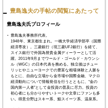
2020年10月28日
金、揺らぐ「中銀は買い手」の前提 新興国が波乱要因
豊島逸夫の手帖の閲覧にあたって
豊島逸夫氏プロフィール
2020年10月27日
伝説のランダム・ウォーカー、投資家に緊急指南
豊島逸夫事務所代表。
1948年、東京都生まれ。一橋大学経済学部卒（国際
2020年10月26日
経済専攻）。三菱銀行（現三菱UFJ銀行）を経て、
美しき誤解？？
スイス銀行で外国為替貴金属ディーラーとして活
躍。2011年9月までワールド・ゴールド・カウンシ
ル（WGC）の日本代表を務める。独立後はチュー
2020年10月23日
リッヒやニューヨークでの豊富な相場体験と人脈を
米大統領選候補第二回テレビ討論会を見て
もとに、自由な立場から金市場や国際金融、マクロ
経済動向について情報発信を行うとともに、“金の
国内第一人者”として金投資の普及に尽力。投資の
2020年10月22日
初心者にも分かりやすいトークや文章にファンも多
バイデンリフレを告げる円高進行
い。得意分野はスキー系、鮨スイーツ系、温泉系。