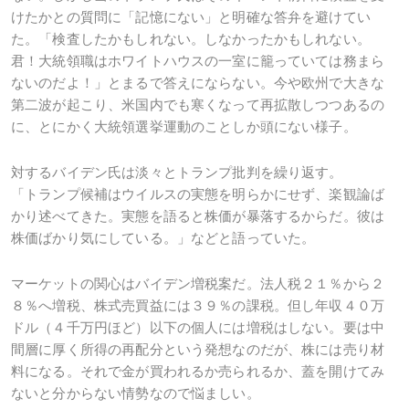
けたかとの質問に「記憶にない」と明確な答弁を避けてい
た。「検査したかもしれない。しなかったかもしれない。
君！大統領職はホワイトハウスの一室に籠っていては務まら
ないのだよ！」とまるで答えにならない。今や欧州で大きな
第二波が起こり、米国内でも寒くなって再拡散しつつあるの
に、とにかく大統領選挙運動のことしか頭にない様子。
対するバイデン氏は淡々とトランプ批判を繰り返す。
「トランプ候補はウイルスの実態を明らかにせず、楽観論ば
かり述べてきた。実態を語ると株価が暴落するからだ。彼は
株価ばかり気にしている。」などと語っていた。
マーケットの関心はバイデン増税案だ。法人税２１％から２
８％へ増税、株式売買益には３９％の課税。但し年収４０万
ドル（４千万円ほど）以下の個人には増税はしない。要は中
間層に厚く所得の再配分という発想なのだが、株には売り材
料になる。それで金が買われるか売られるか、蓋を開けてみ
ないと分からない情勢なので悩ましい。