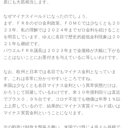
差にも大筋相当します。
なぜマイナスイールドになったのでしょう。
まず、ＦＲＢのゼロ金利政策。ＦＯＭＣでは少なくとも２０
２３年、私の理解では２０２４年までゼロ金利を続けること
を明言しています。ゆえに名目で歴史的超低金利現象は２０
２１年も継続です。
パウエルＦＲＢ議長は２０２３年まで金価格が大幅に下がる
ことはないことにお墨付きを与えているに等しいわけです。
なお、欧州と日本では名目でもマイナス金利となっていま
す。これは非常に分かりやすいところですね。
米国は少なくとも名目マイナス金利という異常状態だけは、
かろうじて回避しているわけです。米１０年債利回りは直近
でプラス０．９％台です。コロナ不況でも物価は年率１％以
上上昇しているので、結果的にマイナス実質イールド或いは
マイナス実質金利ということになります。
次の勘所は財政大盤振る舞い。米国では既に４兆ドル規模で