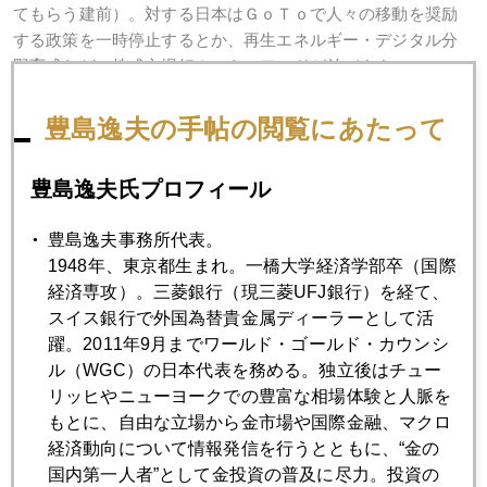
てもらう建前）。対する日本はＧｏＴｏで人々の移動を奨励
する政策を一時停止するとか、再生エネルギー・デジタル分
野育成など、株式市場好みのキーワードが並びます。
しかし、例えばの事例ですが、年末年始も最前線で命張って
豊島逸夫の手帖の閲覧にあたって
働く看護師さんたちとかの支援策強化は、今すぐにでも必要
でしょう。看護師さんたちの離職率は確実に増えています。
豊島逸夫氏プロフィール
コロナから生還した人たちが必ず発する第一声は世話になっ
た医療従事者への感謝の言葉ですよね。
豊島逸夫事務所代表。
1948年、東京都生まれ。一橋大学経済学部卒（国際
でも国会は１月１８日まで休会。仮に臨時国会が開かれても
経済専攻）。三菱銀行（現三菱UFJ銀行）を経て、
おそらく「桜の会」追及に終始するのでは。再度「勝負の３
スイス銀行で外国為替貴金属ディーラーとして活
週間」と掛け声は出るけれど、その間国会議員はお休み状
躍。2011年9月までワールド・ゴールド・カウンシ
態。個人的にはかなりイラついています！
ル（WGC）の日本代表を務める。独立後はチュー
リッヒやニューヨークでの豊富な相場体験と人脈を
もとに、自由な立場から金市場や国際金融、マクロ
経済動向について情報発信を行うとともに、“金の
2020年
国内第一人者”として金投資の普及に尽力。投資の