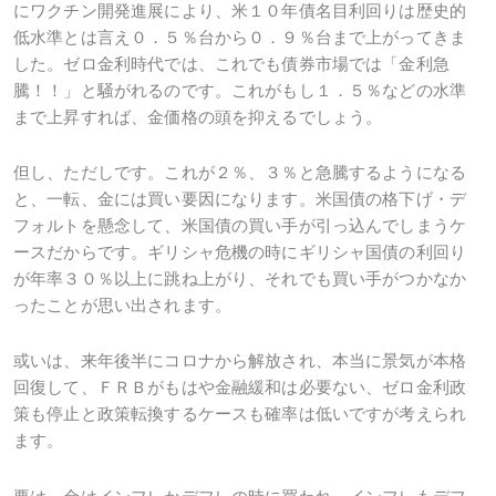
にワクチン開発進展により、米１０年債名目利回りは歴史的
低水準とは言え０．５％台から０．９％台まで上がってきま
した。ゼロ金利時代では、これでも債券市場では「金利急
騰！！」と騒がれるのです。これがもし１．５％などの水準
まで上昇すれば、金価格の頭を抑えるでしょう。
但し、ただしです。これが２％、３％と急騰するようになる
と、一転、金には買い要因になります。米国債の格下げ・デ
フォルトを懸念して、米国債の買い手が引っ込んでしまうケ
ースだからです。ギリシャ危機の時にギリシャ国債の利回り
が年率３０％以上に跳ね上がり、それでも買い手がつかなか
ったことが思い出されます。
或いは、来年後半にコロナから解放され、本当に景気が本格
回復して、ＦＲＢがもはや金融緩和は必要ない、ゼロ金利政
策も停止と政策転換するケースも確率は低いですが考えられ
ます。