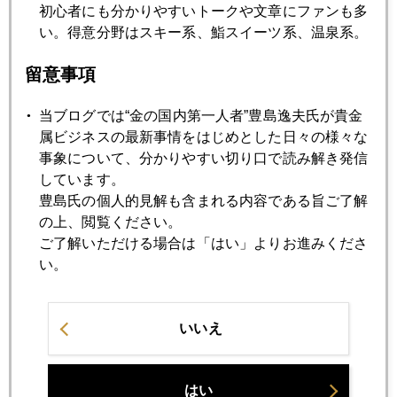
初心者にも分かりやすいトークや文章にファンも多
1月
2月
3月
4月
5月
6月
い。得意分野はスキー系、鮨スイーツ系、温泉系。
7月
8月
9月
10月
11月
12月
留意事項
当ブログでは“金の国内第一人者”豊島逸夫氏が貴金
2020年12月28日
属ビジネスの最新事情をはじめとした日々の様々な
変異リスク、東京五輪に暗雲
事象について、分かりやすい切り口で読み解き発信
しています。
2020年12月25日
豊島氏の個人的見解も含まれる内容である旨ご了解
２０２１年のリスク・シナリオ
の上、閲覧ください。
ご了解いただける場合は「はい」よりお進みくださ
い。
2020年12月24日
「サクラ・パーティーってなに？」外国人投資家の疑問
いいえ
2020年12月23日
２０２１年金価格を占う勘所
はい