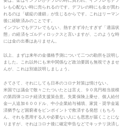
要は、金はインフレかデフレの時に買われ、インフレもデフ
レも心配ない時に売られるのです。デフレの時にも金が買わ
れるのは「破綻の連鎖」が生じるからです。これはリーマン
後に経験済みのことです。
インフレでもデフレでもない、熱すぎず冷たすぎず「適温状
態」の経済をゴルディロックスと言いますが、このような時
には金の出番はありません。
以上、まずは来年の金価格予測について二つの勘所を説明し
ました。これ以外にも米中関係など政治要因も無視できませ
んが、これは別途説明しましょう。
さてさて、それにしても日本のコロナ対策は情けない。
米国では議会で散々ごたついたとは言え、９０兆円相当規模
の第四弾コロナ経済支援策合意。失業保険上乗せ、個人給付
金一人追加６００ドル、中小企業給与補填、家賃・奨学金返
済猶予など困窮者をピンポイントで救済する発想（もちろ
ん、それを悪用する人や必要ない人にも恩恵が届くことにな
りますが、それはコロナ後に確定申告などでキッチリ決済し