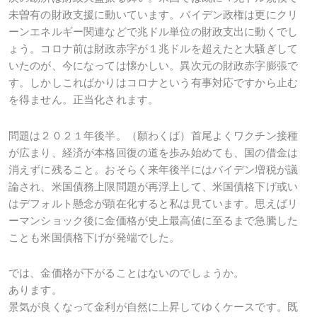
未曽有の財政支援に動いています。バイデン政権は更にクリ
ーンエネルギー関連などで兆ドル単位の財政支出に動くでし
ょう。コロナ前は財政赤字が１兆ドルを超えたと大騒ぎして
いたのが、今になっては懐かしい。異次元の財政赤字膨張で
す。しかしこればかりはコロナという有事対応ですから止む
を得ません。正当化されます。
問題は２０２１年後半。（願わくば）首尾よくワクチン接種
が広まり、経済が本格回復の道を歩み始めても、国の借金は
消えずに残ること。おそらく来年後半にはバイデン増税が議
論され、米国債務上限問題が再浮上して、米国債格下げ或い
はデフォルト懸念が顕在化すると私は見ています。思えばリ
ーマンショック後に金価格が史上最高値に至るまで急騰した
ことも米国債格下げが発端でした。
では、金価格が下がることはないのでしょうか。
あります。
景気が良くなって金利が自然に上昇してゆくケースです。既