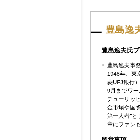
2020年10月2
豊島逸
2020年10月2
豊島逸夫氏プ
豊島逸夫事
2020年10月2
1948年、
菱UFJ銀行
9月までワ
チューリッ
2020年10月2
金市場や国
第一人者”
章にファン
2020年10月1
留意事項