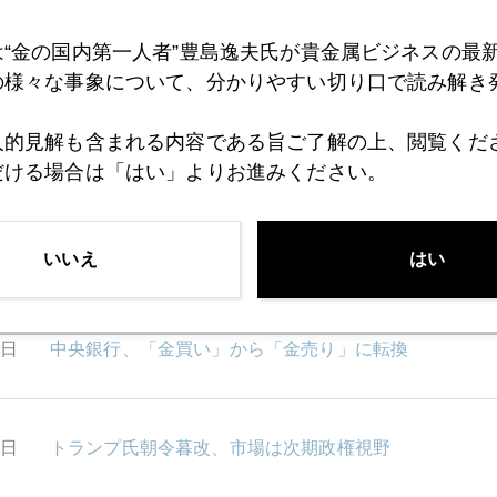
は“金の国内第一人者”豊島逸夫氏が貴金属ビジネスの最
6日
異例の米大統領候補、同時対話集会
の様々な事象について、分かりやすい切り口で読み解き
人的見解も含まれる内容である旨ご了解の上、閲覧くだ
5日
在宅勤務、そしてスキーシーズン
だける場合は「はい」よりお進みください。
4日
半沢直樹が投資家に「恩返し」
いいえ
はい
3日
中央銀行、「金買い」から「金売り」に転換
2日
トランプ氏朝令暮改、市場は次期政権視野