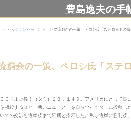
豊島逸夫の手
バックナンバー
トランプ流窮余の一策、ペロシ氏「ステロイドの影
流窮余の一策、ペロシ氏「ステ
６６ドル上昇！（ダウ）２８，１４９。アメリカにとって良
を相殺するほど「悪いニュース」を自らツイッターに投稿し
いての交渉を選挙後まで延期と指示した。私が選挙に勝利後