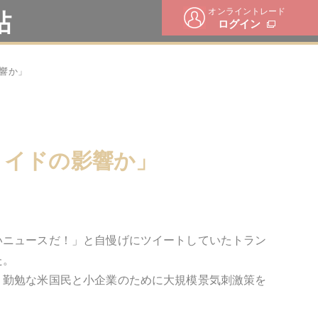
オンライントレード
帖
ログイン
響か」
ロイドの影響か」
いニュースだ！」と自慢げにツイートしていたトラン
た。
、勤勉な米国民と小企業のために大規模景気刺激策を