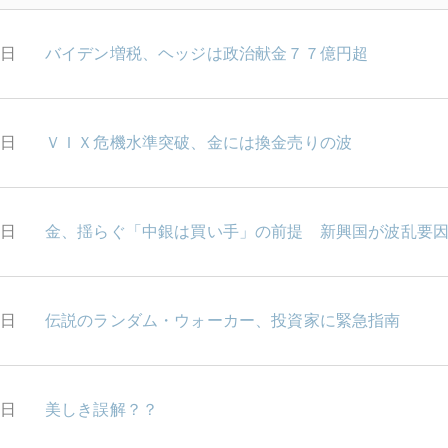
0日
バイデン増税、ヘッジは政治献金７７億円超
9日
ＶＩＸ危機水準突破、金には換金売りの波
8日
金、揺らぐ「中銀は買い手」の前提 新興国が波乱要
7日
伝説のランダム・ウォーカー、投資家に緊急指南
6日
美しき誤解？？