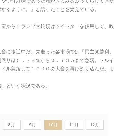
、やつれ気味であった頬がみるみるふっくらしてきた
意するように。」と語ったことを覚えている。
一室からトランプ大統領はツイッターを多用して、政
大台に接近中だ。先走った各市場では「民主党勝利、
利回りは０．７８％から０．７３％まで急落。ドルイ
０ドル急落して１９００の大台を再び割り込んだ。よ
然」という状況である。
8月
9月
10月
11月
12月