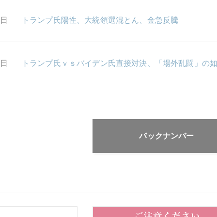
2日
トランプ氏陽性、大統領選混とん、金急反騰
1日
トランプ氏ｖｓバイデン氏直接対決、「場外乱闘」の
バックナンバー