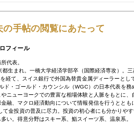
3日
米大統領選候補第二回テレビ討論会を見て
夫の手帖の閲覧にあたって
2日
バイデンリフレを告げる円高進行
ロフィール
務所代表。
1日
米コロナ追加財政支援、期限切れ、延長戦入り
東京都生まれ。一橋大学経済学部卒（国際経済専攻）。
）を経て、スイス銀行で外国為替貴金属ディーラーとして
ールド・ゴールド・カウンシル（WGC）の日本代表を務
ヒやニューヨークでの豊富な相場体験と人脈をもとに、
0日
コロナ第二波、景気二番底、財政支援第二弾に注目
際金融、マクロ経済動向について情報発信を行うとともに
として金投資の普及に尽力。投資の初心者にも分かりやす
も多い。得意分野はスキー系、鮨スイーツ系、温泉系。
9日
大統領選直前の第二波、市場は青い津波に警戒