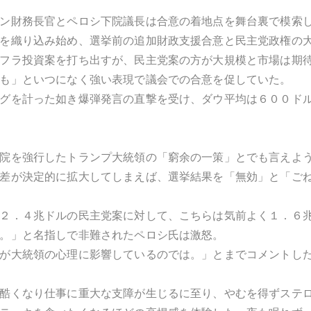
ン財務長官とペロシ下院議長は合意の着地点を舞台裏で模索
を織り込み始め、選挙前の追加財政支援合意と民主党政権の
フラ投資案を打ち出すが、民主党案の方が大規模と市場は期
も」といつになく強い表現で議会での合意を促していた。
グを計った如き爆弾発言の直撃を受け、ダウ平均は６００ド
院を強行したトランプ大統領の「窮余の一策」とでも言えよ
差が決定的に拡大してしまえば、選挙結果を「無効」と「ご
２．４兆ドルの民主党案に対して、こちらは気前よく１．６
。」と名指しで非難されたペロシ氏は激怒。
が大統領の心理に影響しているのでは。」とまでコメントし
酷くなり仕事に重大な支障が生じるに至り、やむを得ずステ