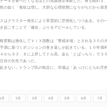
テーキを食べたくなるほどの高揚感を体験した。夜も眠れず
然の如く「食欲は増し、大胆な心理状態になりがちだから留
スはクラスター発生により実質的に空洞化しつつある。その
き起こすことで「健在」ぶりをアピールしている。
格変動は激化してＶＩＸ指数は「警戒水域」とされる３０の
予測に基づくポジションの巻き返しが起きている。１０年債
４から９３．８に上昇してドル高。金も「とばっちり」で３
注目の矢先であった。
起きない」トランプ氏の執念に、市場は「あっけにとられ茫
1月
2月
3月
4月
5月
6月
7月