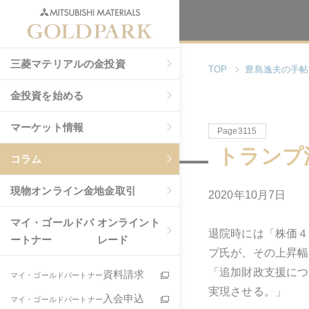
三菱マテリアルの金投資
TOP
豊島逸夫の手帖
金投資を始める
マーケット情報
Page3115
トランプ
コラム
現物
オンライン金地金取引
2020年10月7日
マイ・ゴールドパ
オンライント
退院時には「株価４
ートナー
レード
プ氏が、その上昇幅
「追加財政支援につ
資料請求
マイ・ゴールドパートナー
実現させる。」
入会申込
マイ・ゴールドパートナー