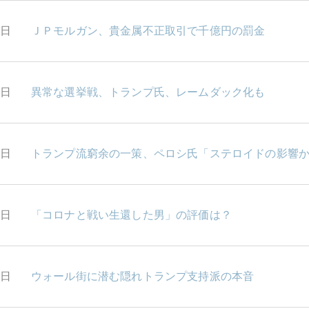
9日
ＪＰモルガン、貴金属不正取引で千億円の罰金
8日
異常な選挙戦、トランプ氏、レームダック化も
7日
トランプ流窮余の一策、ペロシ氏「ステロイドの影響
6日
「コロナと戦い生還した男」の評価は？
5日
ウォール街に潜む隠れトランプ支持派の本音