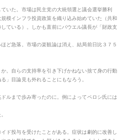
していた。市場は民主党の大統領選と議会選挙勝利
大規模インフラ投資政策を織り込み始めていた（共和
待している）。しかも直前にパウエル議長が「財政支
ルほど急落。市場の楽観論は消え、結局前日比３７５
うか。自らの支持率を引き下げかねない捨て身の行動
ねる」目論見も外れることにもなろう。
兆ドルまで歩み寄ったのに。例によってペロシ氏には
た。
ロイド投与を受けたことがある。症状は劇的に改善し