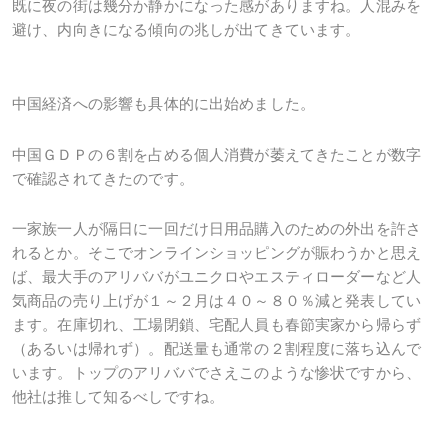
既に夜の街は幾分か静かになった感がありますね。人混みを
避け、内向きになる傾向の兆しが出てきています。
中国経済への影響も具体的に出始めました。
中国ＧＤＰの６割を占める個人消費が萎えてきたことが数字
で確認されてきたのです。
一家族一人が隔日に一回だけ日用品購入のための外出を許さ
れるとか。そこでオンラインショッピングが賑わうかと思え
ば、最大手のアリババがユニクロやエスティローダーなど人
気商品の売り上げが１～２月は４０～８０％減と発表してい
ます。在庫切れ、工場閉鎖、宅配人員も春節実家から帰らず
（あるいは帰れず）。配送量も通常の２割程度に落ち込んで
います。トップのアリババでさえこのような惨状ですから、
他社は推して知るべしですね。