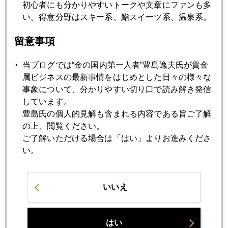
コロナウイルス、米大統領選挙にも波及
初心者にも分かりやすいトークや文章にファンも多
い。得意分野はスキー系、鮨スイーツ系、温泉系。
2020年02月26日
留意事項
コロナ世界不況の足音、金は調整入り
当ブログでは“金の国内第一人者”豊島逸夫氏が貴金
属ビジネスの最新事情をはじめとした日々の様々な
2020年02月25日
事象について、分かりやすい切り口で読み解き発信
世界同時株安、金１７００ドル接近も
しています。
豊島氏の個人的見解も含まれる内容である旨ご了解
の上、閲覧ください。
2020年02月21日
ご了解いただける場合は「はい」よりお進みくださ
円見切り売り、日本叩き
い。
2020年02月20日
いいえ
円安の変質、安全通貨からリスク通貨へ
はい
2020年02月19日