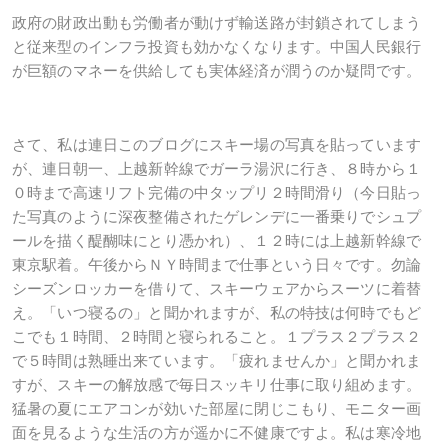
政府の財政出動も労働者が動けず輸送路が封鎖されてしまう
と従来型のインフラ投資も効かなくなります。中国人民銀行
が巨額のマネーを供給しても実体経済が潤うのか疑問です。
さて、私は連日このブログにスキー場の写真を貼っています
が、連日朝一、上越新幹線でガーラ湯沢に行き、８時から１
０時まで高速リフト完備の中タップリ２時間滑り（今日貼っ
た写真のように深夜整備されたゲレンデに一番乗りでシュプ
ールを描く醍醐味にとり憑かれ）、１２時には上越新幹線で
東京駅着。午後からＮＹ時間まで仕事という日々です。勿論
シーズンロッカーを借りて、スキーウェアからスーツに着替
え。「いつ寝るの」と聞かれますが、私の特技は何時でもど
こでも１時間、２時間と寝られること。１プラス２プラス２
で５時間は熟睡出来ています。「疲れませんか」と聞かれま
すが、スキーの解放感で毎日スッキリ仕事に取り組めます。
猛暑の夏にエアコンが効いた部屋に閉じこもり、モニター画
面を見るような生活の方が遥かに不健康ですよ。私は寒冷地