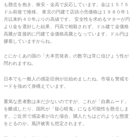
も懸念を抱き、株安・金高で反応しています。金は１５７５
ドル前後で推移。
東京の円建て店頭小売価格は１９８０年１
月以来約４０年ぶりの高値です。
安全性を求めるマネーが円
より金を選好した結果、円高で相殺されず、ドル建て金価格
高騰が直接的に円建て金価格高騰となっています。ドル円は
膠着していますからね。
とにかくあの国の「大本営発表」の数字は常に信ぴょう性が
問われますね。
日本でも一般人の感染症例が出始めましたね。市場も警戒モ
ードを強めて身構えています。
重篤な患者数は未だ少ないのですが、これが「自粛ムード」
を醸成したり、国民が「疑心暗鬼」になる可能性を懸念しま
す。ご近所で感染者が出た場合、隣人たちはどのような態度
をとるのか。風評被害も想定されます。