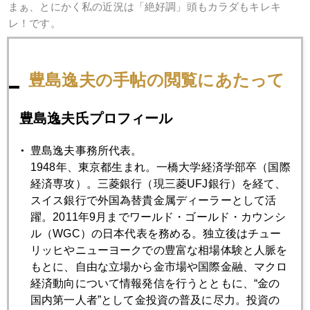
まぁ、とにかく私の近況は「絶好調」頭もカラダもキレキ
レ！です。
豊島逸夫の手帖の閲覧にあたって
豊島逸夫氏プロフィール
2020年
豊島逸夫事務所代表。
1月
2月
3月
4月
5月
6月
1948年、東京都生まれ。一橋大学経済学部卒（国際
7月
8月
9月
10月
11月
12月
経済専攻）。三菱銀行（現三菱UFJ銀行）を経て、
スイス銀行で外国為替貴金属ディーラーとして活
躍。2011年9月までワールド・ゴールド・カウンシ
2020年02月28日
ル（WGC）の日本代表を務める。独立後はチュー
ＶＩＸ急騰、ＡＩは感染せず市場で暴走
リッヒやニューヨークでの豊富な相場体験と人脈を
もとに、自由な立場から金市場や国際金融、マクロ
経済動向について情報発信を行うとともに、“金の
2020年02月27日
国内第一人者”として金投資の普及に尽力。投資の