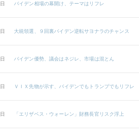
9日
バイデン相場の幕開け、テーマはリフレ
6日
大統領選、９回裏バイデン逆転サヨナラのチャンス
5日
バイデン優勢、議会はネジレ、市場は混とん
4日
ＶＩＸ先物が示す、バイデンでもトランプでもリフレ
2日
「エリザベス・ウォーレン」財務長官リスク浮上