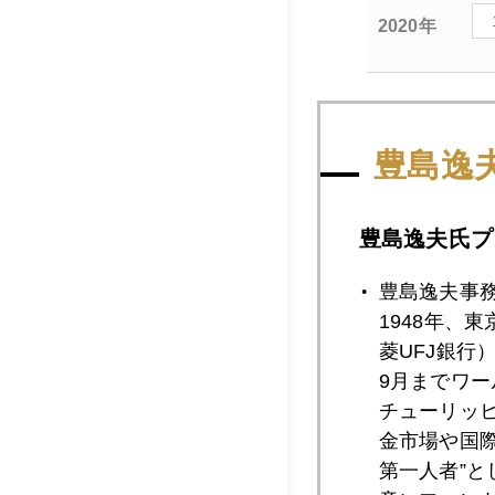
2020年
2020年11月3
豊島逸
2020年11月2
豊島逸夫氏プ
豊島逸夫事
2020年11月2
1948年、
菱UFJ銀行
9月までワ
チューリッ
2020年11月2
金市場や国
第一人者”