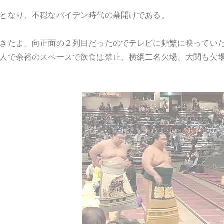
となり、不穏なバイデン時代の幕開けである。
きたよ。向正面の２列目だったのでテレビに頻繁に映ってい
人で余裕のスペースで飲食は禁止。横綱二名欠場、大関も欠