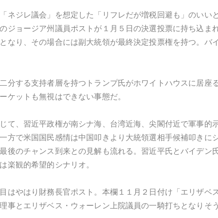
「ネジレ議会」を想定した「リフレだが増税回避も」のいい
のジョージア州議員ポストが１月５日の決選投票に持ち込ま
となり、その場合には副大統領が最終決定投票権を持つ。バ
二分する支持者層を持つトランプ氏がホワイトハウスに居座
ーケットも無視はできない事態だ。
じて、習近平政権が南シナ海、台湾近海、尖閣付近で軍事的
一方で米国国民感情は中国叩きより大統領選相手候補叩きに
最後のチャンス到来との見解も流れる。習近平氏とバイデン
は楽観的希望的シナリオ。
目はやはり財務長官ポスト。本欄１１月２日付け「エリザベ
理事とエリザベス・ウォーレン上院議員の一騎打ちとなりそ