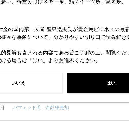
も多い。得意分野はスキー系、鮨スイーツ系、温泉系。
4日
コロナ禍には良いニュース連発、金には逆風
は“金の国内第一人者”豊島逸夫氏が貴金属ビジネスの最
0日
金のリサイクル増加
の様々な事象について、分かりやすい切り口で読み解き
人的見解も含まれる内容である旨ご了解の上、閲覧くだ
9日
どうなるワクチン相場
だける場合は「はい」よりお進みください。
8日
トランプ派、金本位制論者のＦＲＢ理事候補
いいえ
はい
7日
バフェット氏、金鉱株売却