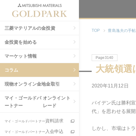
三菱マテリアルの金投資
TOP
豊島逸夫の手帖
金投資を始める
マーケット情報
Page3140
大統領選
コラム
現物
オンライン金地金取引
2020年11月12日
マイ・ゴールドパ
オンライント
バイデン氏は勝利宣
ートナー
レード
代」を思わせる展開
資料請求
マイ・ゴールドパートナー
しかし、市場はトラ
入会申込
マイ・ゴールドパートナー