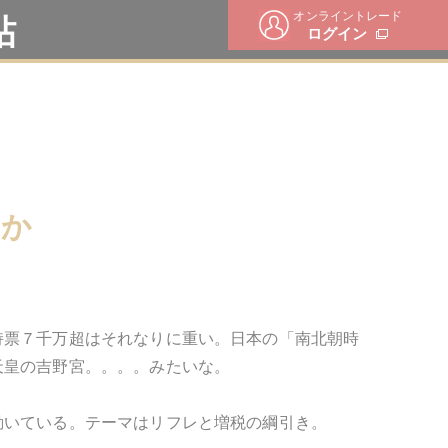
オンライントレード
帖
ログイン
」か
持票７千万超はそれなりに重い。日本の「南北朝時
天皇の吉野宮。。。。みたいな。
動いている。テーマはリフレと増税の綱引き。