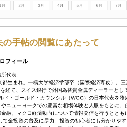
1月
2月
3月
4月
5月
6月
7月
0日
イラン暗殺事件、バイデンを試す、地政学的リスクも
夫の手帖の閲覧にあたって
7日
ＮＹ市場、それでも金に強気変わらず
ロフィール
務所代表。
6日
ダウ３００００突破、実体経済から遊離
東京都生まれ。一橋大学経済学部卒（国際経済専攻）。
）を経て、スイス銀行で外国為替貴金属ディーラーとして
ールド・ゴールド・カウンシル（WGC）の日本代表を務
ヒやニューヨークでの豊富な相場体験と人脈をもとに、
5日
イエレン氏、国債購入側から発行元へ、増税が難関
際金融、マクロ経済動向について情報発信を行うとともに
として金投資の普及に尽力。投資の初心者にも分かりやす