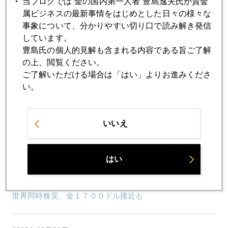
当ブログでは“金の国内第一人者”豊島逸夫氏が貴金
7月
8月
9月
10月
11月
12月
属ビジネスの最新事情をはじめとした日々の様々な
事象について、分かりやすい切り口で読み解き発信
しています。
2020年02月28日
豊島氏の個人的見解も含まれる内容である旨ご了解
ＶＩＸ急騰、ＡＩは感染せず市場で暴走
の上、閲覧ください。
ご了解いただける場合は「はい」よりお進みくださ
い。
2020年02月27日
コロナウイルス、米大統領選挙にも波及
いいえ
2020年02月26日
コロナ世界不況の足音、金は調整入り
はい
2020年02月25日
世界同時株安、金１７００ドル接近も