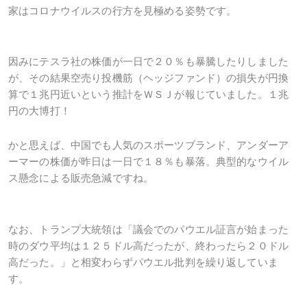
家はコロナウイルスの行方を見極める姿勢です。
因みにテスラ社の株価が一日で２０％も暴騰したりしました
が、その結果空売り投機筋（ヘッジファンド）の損失が円換
算で１兆円近いという推計をＷＳＪが報じていました。１兆
円の大博打！
かと思えば、中国でも人気のスポーツブランド、アンダーア
ーマーの株価が昨日は一日で１８％も暴落。典型的なウイル
ス懸念による販売急減ですね。
なお、トランプ大統領は「議会でのパウエル証言が始まった
時のダウ平均は１２５ドル高だったが、終わったら２０ドル
高だった。」と相変わらずパウエル批判を繰り返していま
す。