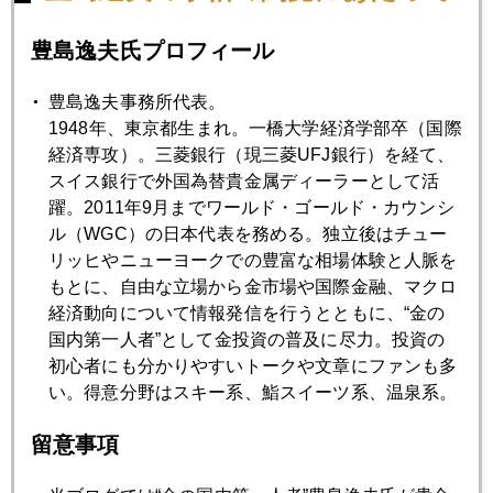
豊島逸夫氏プロフィール
豊島逸夫事務所代表。
1948年、東京都生まれ。一橋大学経済学部卒（国際
経済専攻）。三菱銀行（現三菱UFJ銀行）を経て、
スイス銀行で外国為替貴金属ディーラーとして活
躍。2011年9月までワールド・ゴールド・カウンシ
ル（WGC）の日本代表を務める。独立後はチュー
リッヒやニューヨークでの豊富な相場体験と人脈を
もとに、自由な立場から金市場や国際金融、マクロ
経済動向について情報発信を行うとともに、“金の
国内第一人者”として金投資の普及に尽力。投資の
初心者にも分かりやすいトークや文章にファンも多
い。得意分野はスキー系、鮨スイーツ系、温泉系。
2020年
留意事項
1月
2月
3月
4月
5月
6月