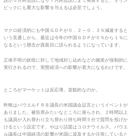
説が５月終息説になり７月終息説にまで発展すると、オリン
ピックにも重大な影響を与えるは必至でしょう。
マクロ経済的にも中国ＧＤＰが０．２～０．３％減速すると
いう見通しから、最近は今年の中国ＧＤＰが０％から１％に
なるという懸念が真面目に語られるようになっています。
正体不明の妖怪に対して地域封じ込めなどの施策が強制的に
実行されるので、実態経済への影響が甚大になるわけです。
ところがマーケットは反応薄。楽観的なのか。
昨晩はパウエルＦＲＢ議長の米国議会証言というイベントが
ありました。被告席みたいなところに座らされ、２時間以上
も議員が入れ替わり立ち替わり持ち時間５分で質問を投げか
けるという設定です。やはり話題はコロナウイルス。パウエ
ル議長は中国経済の影響が米国に波及するか注視していると