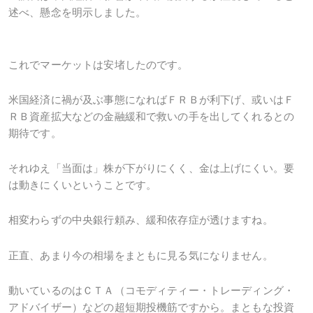
述べ、懸念を明示しました。
これでマーケットは安堵したのです。
米国経済に禍が及ぶ事態になればＦＲＢが利下げ、或いはＦ
ＲＢ資産拡大などの金融緩和で救いの手を出してくれるとの
期待です。
それゆえ「当面は」株が下がりにくく、金は上げにくい。要
は動きにくいということです。
相変わらずの中央銀行頼み、緩和依存症が透けますね。
正直、あまり今の相場をまともに見る気になりません。
動いているのはＣＴＡ（コモディティー・トレーディング・
アドバイザー）などの超短期投機筋ですから。まともな投資