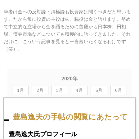
筆者は金への反対論・消極論も投資家は聞くべきだと思いま
す。だから常に投資の主役は株、脇役は金と語ります。努め
て中立的な立場から金を語るために普段から日本株、円相
場、債券市場などについても積極的に語ってきました。それ
だけに、こういう記事を見ると一言言いたくなるわけです
（笑）。
2020年
1月
2月
3月
4月
5月
6月
7月
8月
9月
10月
11月
12月
豊島逸夫の手帖の閲覧にあたって
2020年09月30日
豊島逸夫氏プロフィール
金、１９００ドル回復