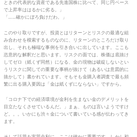
ときの代表的な資産である先進国株に比べて、同じ円ベース
で上昇率ははるかに劣る。」
「......確かにぼろ負けだわ。」
このやり取りですが、投資とはリターンとリスクの最適な組
み合わせを模索するものなのに、リターンのところだけ取り
出し、それも極端な事例を引き合いに出しています。ここも
恣意的な解釈だと思います。リスクの面では、株価は底抜け
してゼロ（紙くず同然）になる、金の現物は破綻しないとい
うリスクに関しての重要な事柄が抜けて（あるいは意図的に
抜かして）書かれています。そもそも金購入者調査で最も頻
繁に出る購入要因は「金は紙くずにならない」ですから。
「コロナ下での経済環境が金利を生まない金のデメリットを
目立たなくさせているんだ。」まぁ、ものは言いようですけ
ど。。。いかにも渋々金について書いている感が伝わってき
ます。
そして話題を実質金利に。ここは確かに重要です。しかし初