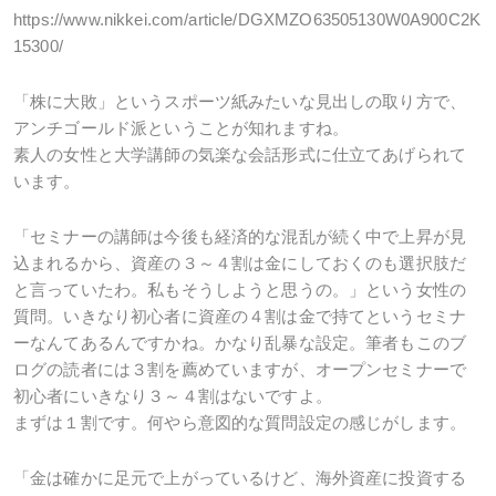
https://www.nikkei.com/article/DGXMZO63505130W0A900C2K
15300/
「株に大敗」というスポーツ紙みたいな見出しの取り方で、
アンチゴールド派ということが知れますね。
素人の女性と大学講師の気楽な会話形式に仕立てあげられて
います。
「セミナーの講師は今後も経済的な混乱が続く中で上昇が見
込まれるから、資産の３～４割は金にしておくのも選択肢だ
と言っていたわ。私もそうしようと思うの。」という女性の
質問。いきなり初心者に資産の４割は金で持てというセミナ
ーなんてあるんですかね。かなり乱暴な設定。筆者もこのブ
ログの読者には３割を薦めていますが、オープンセミナーで
初心者にいきなり３～４割はないですよ。
まずは１割です。何やら意図的な質問設定の感じがします。
「金は確かに足元で上がっているけど、海外資産に投資する