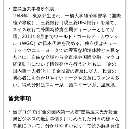
豊島逸夫事務所代表。
2020年09月29日
1948年、東京都生まれ。一橋大学経済学部卒（国際
株と金、同時急騰
経済専攻）。三菱銀行（現三菱UFJ銀行）を経て、
スイス銀行で外国為替貴金属ディーラーとして活
躍。2011年9月までワールド・ゴールド・カウンシ
2020年09月28日
ル（WGC）の日本代表を務める。独立後はチュー
デフレヘッジとしての金
リッヒやニューヨークでの豊富な相場体験と人脈を
もとに、自由な立場から金市場や国際金融、マクロ
経済動向について情報発信を行うとともに、“金の
2020年09月25日
国内第一人者”として金投資の普及に尽力。投資の
金、どこまで下がる
初心者にも分かりやすいトークや文章にファンも多
い。得意分野はスキー系、鮨スイーツ系、温泉系。
2020年09月24日
留意事項
金、１８５０ドル台まで続落
当ブログでは“金の国内第一人者”豊島逸夫氏が貴金
属ビジネスの最新事情をはじめとした日々の様々な
2020年09月23日
事象について、分かりやすい切り口で読み解き発信
連休明け、金１９００割れ