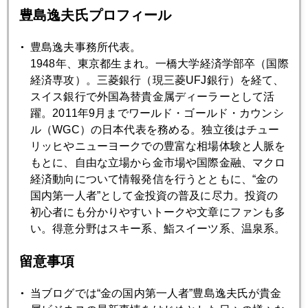
豊島逸夫氏プロフィール
2020年01月29日
新型肺炎優先、中国経済６％割れも覚悟か
豊島逸夫事務所代表。
1948年、東京都生まれ。一橋大学経済学部卒（国際
経済専攻）。三菱銀行（現三菱UFJ銀行）を経て、
2020年01月28日
スイス銀行で外国為替貴金属ディーラーとして活
コロナショック、中国デフォルト懸念再燃も
躍。2011年9月までワールド・ゴールド・カウンシ
ル（WGC）の日本代表を務める。独立後はチュー
リッヒやニューヨークでの豊富な相場体験と人脈を
2020年01月27日
もとに、自由な立場から金市場や国際金融、マクロ
コロナショック、週明け、市場を直撃
経済動向について情報発信を行うとともに、“金の
国内第一人者”として金投資の普及に尽力。投資の
初心者にも分かりやすいトークや文章にファンも多
2020年01月24日
い。得意分野はスキー系、鮨スイーツ系、温泉系。
新型肺炎、中国経済を直撃
留意事項
2020年01月23日
当ブログでは“金の国内第一人者”豊島逸夫氏が貴金
ドイツと金の歴史