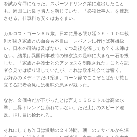
を試み有罪になった。スポーツドリンク業に進出したこと
も。周囲には良き隣人を演じていた。「必殺仕事人」を連想
させる。仕事料も安くはあるまい。
カルロス・ゴーン６５歳。日本に居る限り延々５～１０年裁
判が続き家族との面会も不自由。レバノンに行けば英雄扱
い。日本の司法は及ばない。立つ鳥後を濁しても全く未練は
ない。結果は異国日本独特の検察流の是非に大きな一石を投
じた。「家族と弁護士とのアクセスを制限された」ことを記
者会見では繰り返していたが、これは欧米社会では響く。
お好みのメディアだけ招き、ゴーン節でここぞとばかり捲し
立てる記者会見には後味の悪さが残った。
なお、金価格だが下がったとは言え１５５０ドルは高値水
準。上昇トレンドは崩れていない。ただ上げのスピード違
反。押し目は拾われる。
それにしても昨日は激動の２４時間。朝一のミサイルから深