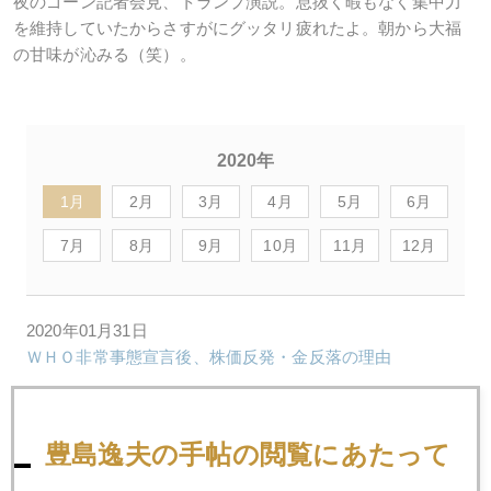
夜のゴーン記者会見、トランプ演説。息抜く暇もなく集中力
を維持していたからさすがにグッタリ疲れたよ。朝から大福
の甘味が沁みる（笑）。
2020年
1月
2月
3月
4月
5月
6月
7月
8月
9月
10月
11月
12月
2020年01月31日
ＷＨＯ非常事態宣言後、株価反発・金反落の理由
2020年01月30日
豊島逸夫の手帖の閲覧にあたって
金融政策不信を映す金高騰