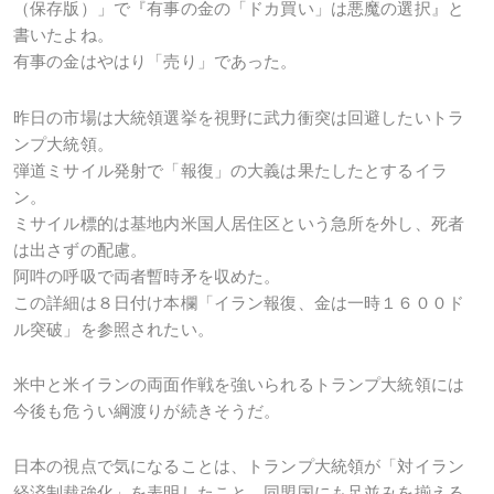
（保存版）」で『有事の金の「ドカ買い」は悪魔の選択』と
書いたよね。
有事の金はやはり「売り」であった。
昨日の市場は大統領選挙を視野に武力衝突は回避したいトラ
ンプ大統領。
弾道ミサイル発射で「報復」の大義は果たしたとするイラ
ン。
ミサイル標的は基地内米国人居住区という急所を外し、死者
は出さずの配慮。
阿吽の呼吸で両者暫時矛を収めた。
この詳細は８日付け本欄「イラン報復、金は一時１６００ド
ル突破」を参照されたい。
米中と米イランの両面作戦を強いられるトランプ大統領には
今後も危うい綱渡りが続きそうだ。
日本の視点で気になることは、トランプ大統領が「対イラン
経済制裁強化」を表明したこと。同盟国にも足並みを揃える