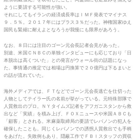
ように要請する可能性が強い。
それにしてもイランの経済成長率はＩＭＦ発表でマイナス
９．５％。２０１７年にはプラス３％だった。神権国家ゆえ
国民も緊縮に耐えよとなろうが我慢にも限界があろう。
なお、８日には注目のゴーン元会長記者会見があった。
別途、米国ＣＮＢＣの単独インタビューにも応じており「日
本脱出は高くついた」との発言がウォール街の話題になっ
た。事情通の推定では相場は円換算で２０億円は下るまいと
の話が流れていた。
海外メディアでは、ＦＴなどでゴーン元会長逃亡を仕切った
人物としてテイラー氏の名前が挙がっている。元特殊部隊で
人質救出のプロ。ＮＹタイムズ記者をアフガニスタンから救
出など「実績」を積み上げ、ＦＯＸニュースや米国ＡＢＣも
「顧客」とされる。米麻薬取締局の要請でレバノンの犯人を
確保したことも。同じくレバノンでの誘拐人質救出でも手柄
をあげた。失敗例もあり、隠蔽工作でＦＢＩスタッフの買収