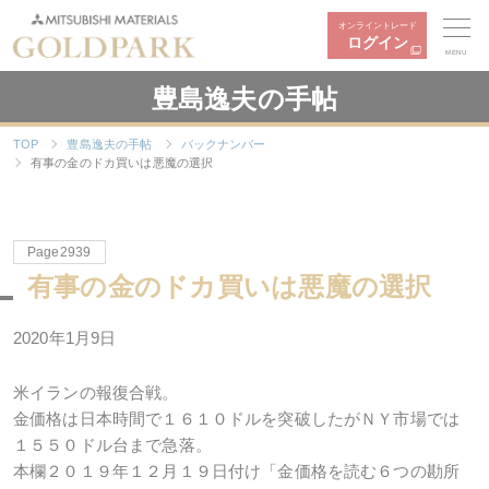
オンライントレード
ログイン
MENU
豊島逸夫の手帖
TOP
豊島逸夫の手帖
バックナンバー
有事の金のドカ買いは悪魔の選択
Page2939
有事の金のドカ買いは悪魔の選択
2020年1月9日
米イランの報復合戦。
金価格は日本時間で１６１０ドルを突破したがＮＹ市場では
１５５０ドル台まで急落。
本欄２０１９年１２月１９日付け「金価格を読む６つの勘所