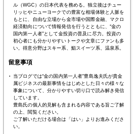
ル（WGC）の日本代表を務める。独立後はチュー
リッヒやニューヨークでの豊富な相場体験と人脈を
2022年01月27日
もとに、自由な立場から金市場や国際金融、マクロ
パウエル氏との蜜月に終止符？ＦＯＭＣ後、金急落
経済動向について情報発信を行うとともに、“金の
国内第一人者”として金投資の普及に尽力。投資の
初心者にも分かりやすいトークや文章にファンも多
2022年01月26日
い。得意分野はスキー系、鮨スイーツ系、温泉系。
「ウクライナ有事の金」にご用心
留意事項
2022年01月25日
当ブログでは“金の国内第一人者”豊島逸夫氏が貴金
ウクライナ「有事」に備える東欧諸国
属ビジネスの最新事情をはじめとした日々の様々な
事象について、分かりやすい切り口で読み解き発信
2022年01月24日
しています。
当代随一のバブル研究者、日本株と金を推奨
豊島氏の個人的見解も含まれる内容である旨ご了解
の上、閲覧ください。
ご了解いただける場合は「はい」よりお進みくださ
2022年01月21日
い。
金・プラチナに見る南アの凋落と苦渋