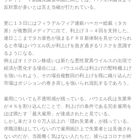
反対票が多いとは言え当確が打たれている。
更に１３日にはフィラデルフィア連銀ハーカー総裁（タカ
派）が複数回メディアに出て、利上げ３～４回を支持した。
連日ここまでタカ派色が強まるＦＲＢ新体制を見せつけられ
ると市場はパウエル氏が利上げを急ぎ過ぎるリスクを意識す
るようになる。
例えばオミクロン株或いは新たな悪性変異ウイルスの出現で
経済が悪化する場合には、パウエル氏は利上げの暫時棚上げ
を強いられよう。その場合複数回の利上げを既に織り込んだ
市場はポジションの巻き戻しを強いられ混乱するであろう。
雇用についても不透明感が残っている。パウエル氏は失業率
が４％を割り込んだことで、利上げの条件である完全雇用を
ほぼ満たす「最大雇用」が達成されたと見ている。
しかし未だ３００万人以上の「隠れ失業者」が残っている。
求職活動はしていないので雇用統計上で失業者とは見做され
ないのだが、当面働く気はない人たちだ。彼らはコロナが終