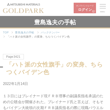
オンライントレード
ログイン
MENU
豊島逸夫の手帖
TOP
豊島逸夫の手帖
バックナンバー
「ハト派の女性旗手」の変身、ちらつくバイデン色
Page3421
「ハト派の女性旗手」の変身、ちら
つくバイデン色
2022年
1
月
14
日
１３日にはブレイナード現ＦＲＢ理事の副議長指名承認のた
めの公聴会が開催された。ブレイナード氏と言えば、そもそ
もバイデン大統領の次期ＦＲＢ議長指名の際に現職パウエル