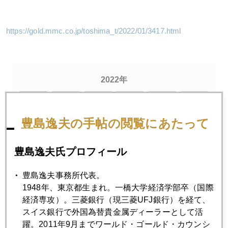
https://gold.mmc.co.jp/toshima_t/2022/01/3417.html
2022年
1月
2月
3月
4月
5月
6月
7月
8月
9月
10月
11月
12月
豊島逸夫の手帖の閲覧にあたって
豊島逸夫氏プロフィール
2022年01月31日
パウエル氏、市場の敵役に転身、株も金も転機
豊島逸夫事務所代表。
1948年、東京都生まれ。一橋大学経済学部卒（国際
経済専攻）。三菱銀行（現三菱UFJ銀行）を経て、
2022年01月28日
スイス銀行で外国為替貴金属ディーラーとして活
パウエル議長、強力なタカ派となり、金１８００ドル割れ
躍。2011年9月までワールド・ゴールド・カウンシ