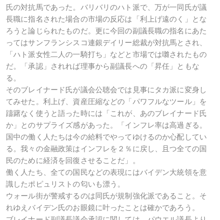
氏の対抗馬であった。バリバリのハト派で、万が一同氏が議
長職に指名された場合の市場の反応は「利上げ遠のく」とな
ろうと論じられたものだ。更に今回の副議長職の指名にあた
ってはサンフランシスコ連銀デイリー総裁が対抗馬とされ、
「ハト派女性二人の一騎打ち」などと市場では囃されたもの
だ。「承認」されれば理事から副議長への「昇任」ともな
る。
そのブレイナード氏が議会公聴会では見事にタカ派に変身し
てみせた。利上げ、資産圧縮などの「パワフルなツール」を
躊躇なく使うと語った時には「これが、あのブレイナード氏
か」とのサプライズ感があった。「インフレ率は高過ぎる。
国中の働く人たちは今の給料でやってゆけるのか心配してい
る。我々の金融政策はインフレを２％に戻し、且つ全ての国
民のために経済を回復させることだ」。
働く人たち、全ての国民などの表現にはバイデン大統領を意
識したポピュリストの匂いも漂う。
ウォール街が警戒するのは同氏が規制強化派であること。そ
れゆえバイデン氏のお眼鏡に叶ったことは確かであろう。
ブレイナード副議長議会承認に関しては、パウエル議長より