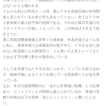
はないかとも囁かれる。
そもそも利上げ年内３～４回、更にＦＲＢ資産圧縮が年内開
始と見られているが未だ何も決まっていない。全てはＦＯＭ
Ｃ参加者の個人的予測の段階である。それゆえ株式市場のボ
ラティリティーが激しくなっている。この状況は３月まで続
きそうだ。
更に米国消費者物価上昇率７％発表後、外為市場ではドル安
に転じ、債券市場では長期金利が低下中だ。ＦＲＢを信じ切
れない投資家たちが国債売り、ドル買いの人気トレードをと
りあえず手仕舞う動きが顕在化している。
そして金市場ではＦＲＢを信じられず、インフレを抑え込め
ず、制御不能になるリスクを感じている投資家たちが金を買
っている。
なお、本日日経新聞朝刊に「金の上昇相場に転機」との記事
あり。ビットコインとの関係も論じられているが、筆者の見
解の詳細は以下の原稿「金とビットコイン」に書いたとお
り。