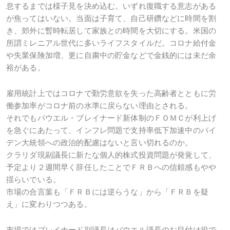
息するまでは様子見を決め込む。いずれ復職する意志がある
が焦ってはいない。当面は子育て、自己研鑽などに時間を割
き、郊外に暫時転居して家族との時間を大切にする。米国の
所謂ミレニアル世代に多いライフスタイルだ。コロナ給付金
や失業保険加増、更に自粛中の貯金などで金銭的には未だ余
裕がある。
雇用統計上ではコロナで勤労意欲を失った高齢者とともに労
働参加率がコロナ前の水準に戻らない理由とされる。
それでもパウエル・ブレイナード新体制のＦＯＭＣが利上げ
を急ぐにあたって、インフレ問題で支持率低下加速中のバイ
デン大統領への政治的配慮はないと言い切れるのか。
クラリダ現副議長に新たな個人的株式投資問題が発覚して、
予定より２週間早く辞任したことでＦＲＢへの信頼感もやや
揺らいでいる。
市場の合言葉も「ＦＲＢには逆らうな」から「ＦＲＢを疑
え」に変わりつつある。
市場ではブレイナード副議長はパウエル議長のお目付け役で