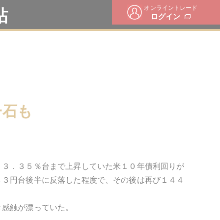
オンライントレード
帖
ログイン
一石も
、３．３５％台まで上昇していた米１０年債利回りが
４３円台後半に反落した程度で、その後は再び１４４
き感触が漂っていた。