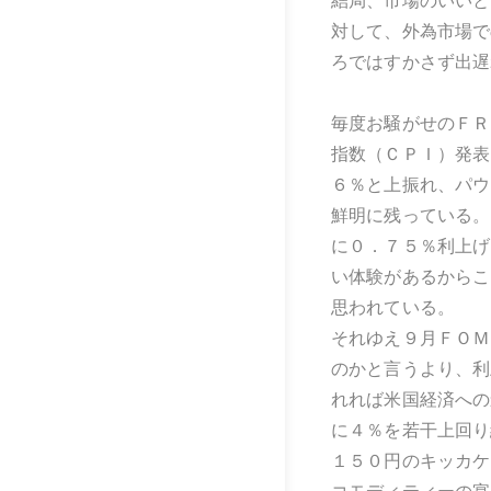
結局、市場のいいと
対して、外為市場で
ろではすかさず出遅
毎度お騒がせのＦＲ
指数（ＣＰＩ）発表
６％と上振れ、パウ
鮮明に残っている。
に０．７５％利上げ
い体験があるからこ
思われている。
それゆえ９月ＦＯＭ
のかと言うより、利
れれば米国経済への
に４％を若干上回り
１５０円のキッカケ