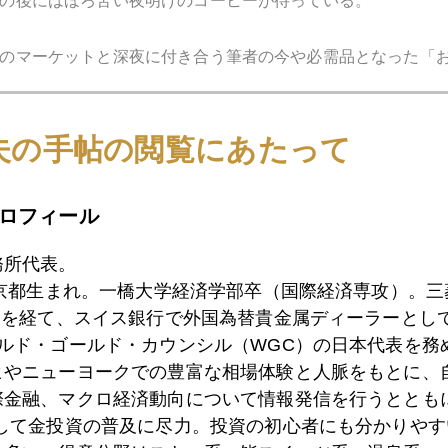
の後にはほろ苦い夜明けのコーヒーが待っている。
のマーケットと深夜に付き合う筆者の今や必需品となった「
夫の手帖の閲覧にあたって
ロフィール
務所代表。
東京都生まれ。一橋大学経済学部卒（国際経済専攻）。
）を経て、スイス銀行で外国為替貴金属ディーラーとして
ールド・ゴールド・カウンシル（WGC）の日本代表を務
ヒやニューヨークでの豊富な相場体験と人脈をもとに、
際金融、マクロ経済動向について情報発信を行うとともに
「
頑張っている人
の前にだけ現れる園田駅付近在住の白いネ
として金投資の普及に尽力。投資の初心者にも分かりやす
ードジャムを食べて、昼寝するぐうたら
日本代表かつ能天気