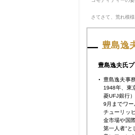
コモディティーの宴
さてさて、荒れ模様
豊島逸
豊島逸夫氏プ
豊島逸夫事
1948年、
菱UFJ銀行
9月までワ
チューリッ
金市場や国
名前の由来が判明。
第一人者”
おやつにはマーマレ