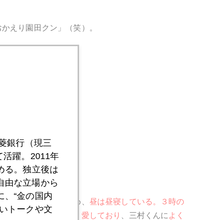
おかえり園田クン」（笑）。
三菱銀行（現三
活躍。2011年
める。独立後は
自由な立場から
、“金の国内
コ。おかえりを言うため、
昼は昼寝している。３時の
いトークや文
代表。
まくらをこよなく愛しており
、三村くんに
よく