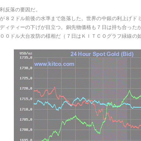
利反落の要因だ。
が８２ドル前後の水準まで急落した。世界の中銀の利上げド
ディティーの下げが目立つ。銅先物価格も７日は持ち合った
００ドル大台攻防の様相だ（７日はＫＩＴＣＯグラフ緑線の