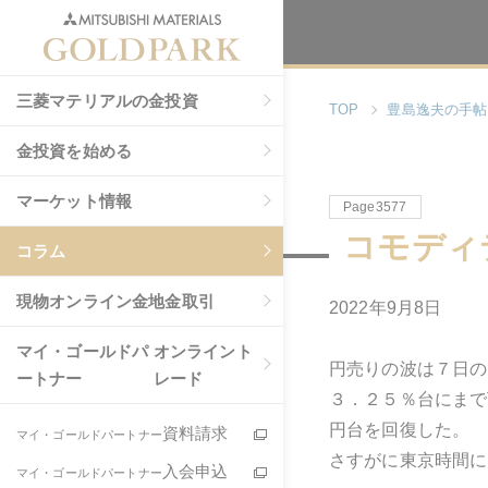
三菱マテリアルの金投資
TOP
豊島逸夫の手帖
金投資を始める
マーケット情報
Page3577
コモディ
コラム
現物
オンライン金地金取引
2022年9月8日
マイ・ゴールドパ
オンライント
円売りの波は７日の
ートナー
レード
３．２５％台にまで
円台を回復した。
資料請求
マイ・ゴールドパートナー
さすがに東京時間に
入会申込
マイ・ゴールドパートナー