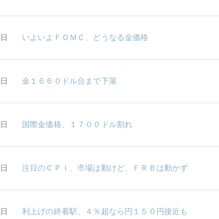
0日
いよいよＦＯＭＣ、どうなる金価格
6日
金１６６０ドル台まで下落
5日
国際金価格、１７００ドル割れ
3日
注目のＣＰＩ、市場は動けど、ＦＲＢは動かず
2日
利上げの終着駅、４％超なら円１５０円接近も