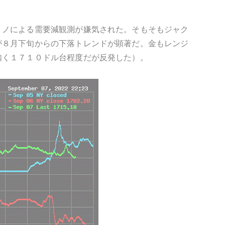
ミノによる需要減観測が嫌気された。そもそもジャク
が８月下旬からの下落トレンドが顕著だ。金もレンジ
如く１７１０ドル台程度だが反発した）。