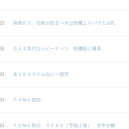
8日
為替介入、日銀が恐るべきは投機よりパウエル氏
7日
介入３兆円ならピーナッツ、投機筋に勝算
6日
金１６４０ドル台に一段安
2日
ＦＯＭＣ総括
1日
ＦＯＭＣ初日、ＳＰＡＣ（空箱上場）、空中分解