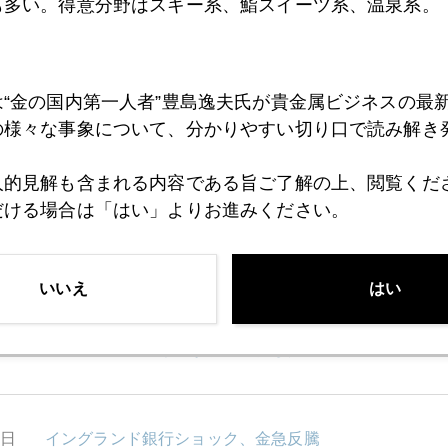
も多い。得意分野はスキー系、鮨スイーツ系、温泉系。
ーダム
キャット」だそうです。「頑張る人に頑張らない時間
こロス」から脱し切れていない私にピッタリだよ。しかも私
あるし。この逆流に悩む人がこれまたゾロゾロ出て来て、多
は“金の国内第一人者”豊島逸夫氏が貴金属ビジネスの最
としたブームになりつつあり在庫切れ続出。連日連夜マーケ
の様々な事象について、分かりやすい切り口で読み解き
人的見解も含まれる内容である旨ご了解の上、閲覧くだ
だける場合は「はい」よりお進みください。
1月
2月
3月
4月
5月
6月
7月
いいえ
はい
0日
豊島逸夫チャンネルがブレークした
9日
イングランド銀行ショック、金急反騰