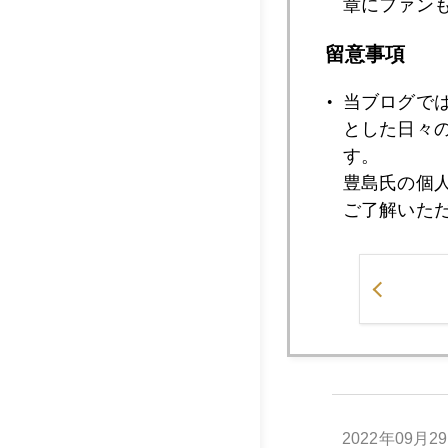
章にファン
変人と言われるフリ
（笑）。未だに「ね
留意事項
道炎になった経緯も
当ブログで
私の周辺ではちょっ
とした日々
るね。
す。
豊島氏の個
ご了解いた
2022年
2022年09月3
2022年09月2