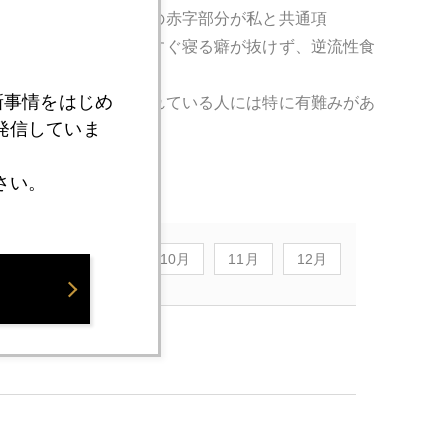
を」がスローガン。この赤字部分が私と共通項
は子供の頃から食べてすぐ寝る癖が抜けず、逆流性食
いのだね～。
新事情をはじめ
ットのストレスに晒されている人には特に有難みがあ
発信していま
さい。
8月
9月
10月
11月
12月