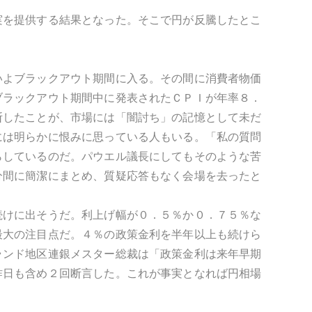
実を提供する結果となった。そこで円が反騰したとこ
いよブラックアウト期間に入る。その間に消費者物価
ブラックアウト期間中に発表されたＣＰＩが年率８．
断したことが、市場には「闇討ち」の記憶として未だ
には明らかに恨みに思っている人もいる。「私の質問
らしているのだ。パウエル議長にしてもそのような苦
分間に簡潔にまとめ、質疑応答もなく会場を去ったと
続けに出そうだ。利上げ幅が０．５％か０．７５％な
最大の注目点だ。４％の政策金利を半年以上も続けら
ランド地区連銀メスター総裁は「政策金利は来年早期
昨日も含め２回断言した。これが事実となれば円相場