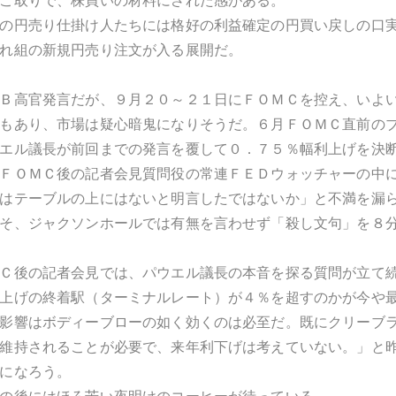
こ取りで、株買いの材料にされた感がある。
の円売り仕掛け人たちには格好の利益確定の円買い戻しの口
れ組の新規円売り注文が入る展開だ。
Ｂ高官発言だが、９月２０～２１日にＦＯＭＣを控え、いよ
もあり、市場は疑心暗鬼になりそうだ。６月ＦＯＭＣ直前の
エル議長が前回までの発言を覆して０．７５％幅利上げを決
ＦＯＭＣ後の記者会見質問役の常連ＦＥＤウォッチャーの中
はテーブルの上にはないと明言したではないか」と不満を漏
そ、ジャクソンホールでは有無を言わせず「殺し文句」を８
Ｃ後の記者会見では、パウエル議長の本音を探る質問が立て
上げの終着駅（ターミナルレート）が４％を超すのかが今や
影響はボディーブローの如く効くのは必至だ。既にクリーブ
維持されることが必要で、来年利下げは考えていない。」と
になろう。