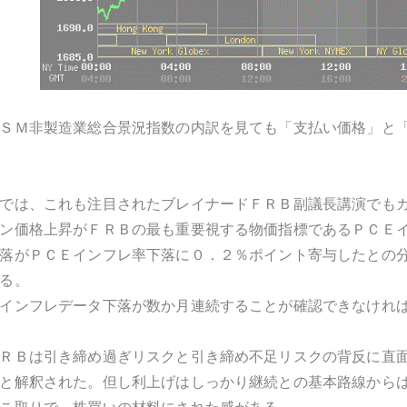
ＳＭ非製造業総合景況指数の内訳を見ても「支払い価格」と
では、これも注目されたブレイナードＦＲＢ副議長講演でも
ン価格上昇がＦＲＢの最も重要視する物価指標であるＰＣＥ
落がＰＣＥインフレ率下落に０．２％ポイント寄与したとの
る。
インフレデータ下落が数か月連続することが確認できなけれ
ＲＢは引き締め過ぎリスクと引き締め不足リスクの背反に直
と解釈された。但し利上げはしっかり継続との基本路線から