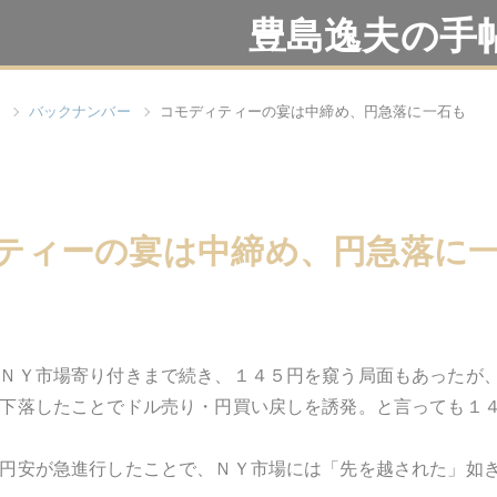
豊島逸夫の手
バックナンバー
コモディティーの宴は中締め、円急落に一石も
ティーの宴は中締め、円急落に
ＮＹ市場寄り付きまで続き、１４５円を窺う局面もあったが
下落したことでドル売り・円買い戻しを誘発。と言っても１
円安が急進行したことで、ＮＹ市場には「先を越された」如