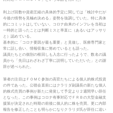
利上げ回数や資産圧縮の具体的予定に関しては「検討中だが
今後の情勢を見極め決める」姿勢を強調していた。特に具体
的にコミットはしていない。コロナ由来のインフレを当初は
一時的と語ったことは判断ミスと率直に（あるいはアッサリ
と）認めている。
基本的に「コロナ要因が最も重要」と見做し、医療専門家と
常に話し合い、情報収集に努めているとも語った。
議員たちとの個別の根回しも入念に行ったようで、数名の議
員から「先日はわざわざ丁寧に説明していただいた」との謝
辞が述べられた。
筆者の注目はＦＯＭＣ参加の高官たちによる個人的株式投資
の件であった。公聴会直前にはクラリダ副議長の新たな個人
的株式売買の事例が新たに発覚して予定より２週間早い辞任
となった。この事例はコロナ有事対応でＦＲＢの大型金融支
援策が決定された時期の前後に個人的に株を売買。更に内部
報告を修正したことも明らかになりクラリダ氏が辞任に追い