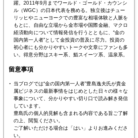
躍。2011年9月までワールド・ゴールド・カウンシ
る。株・ドル含め教科書どおりには反応しない局面も頻発す
ル（WGC）の日本代表を務める。独立後はチュー
る。それだけ市場も迷っているということだ。最も重要なこ
リッヒやニューヨークでの豊富な相場体験と人脈を
とはドル実質金利が依然マイナスであること。債券には逆風
もとに、自由な立場から金市場や国際金融、マクロ
だが金と株には追い風である。
経済動向について情報発信を行うとともに、“金の
国内第一人者”として金投資の普及に尽力。投資の
初心者にも分かりやすいトークや文章にファンも多
い。得意分野はスキー系、鮨スイーツ系、温泉系。
2022年
留意事項
1月
2月
3月
4月
5月
6月
7月
8月
9月
10月
11月
12月
当ブログでは“金の国内第一人者”豊島逸夫氏が貴金
属ビジネスの最新事情をはじめとした日々の様々な
事象について、分かりやすい切り口で読み解き発信
しています。
2022年01月31日
豊島氏の個人的見解も含まれる内容である旨ご了解
パウエル氏、市場の敵役に転身、株も金も転機
の上、閲覧ください。
ご了解いただける場合は「はい」よりお進みくださ
2022年01月28日
い。