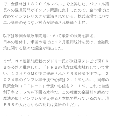
で、金価格は１８２０ドルレベルまで上昇した。パウエル議
長への議員質問がインフレ問題に集中したので、金市場では
改めてインフレリスクが意識されている。株式市場ではパウ
エル議長のそつない対応が評価され株価も上昇。
以下は米国金融政策問題について最新の状況を詳述。
日本の連休中、米国市場では１２月雇用統計を受け、金融政
策に関する様々な議論が噴出した。
まず、ＮＹ連銀前総裁のダドリー氏が米経済テレビで現ＦＲ
Ｂを公然と批判した。「ＦＲＢの見方は現実離れしていて甘
い。１２月ＦＯＭＣ後に発表されたＦＲＢ経済予測では、２
０２４年のインフレ率予測中心値は２．１％なのに、同年の
政策金利（ＦＦレート）予測中心値も２．１％。これは自然
利子率２．５％を下回る水準だ。この程度の金融引き締めで
魔法の如くインフレが消え去ると本気で思っているのか。現
ＦＲＢの人たちからの批判は覚悟の上だ」。