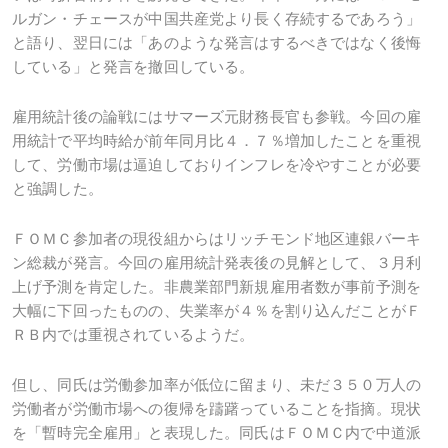
ルガン・チェースが中国共産党より長く存続するであろう」
と語り、翌日には「あのような発言はするべきではなく後悔
している」と発言を撤回している。
雇用統計後の論戦にはサマーズ元財務長官も参戦。今回の雇
用統計で平均時給が前年同月比４．７％増加したことを重視
して、労働市場は逼迫しておりインフレを冷やすことが必要
と強調した。
ＦＯＭＣ参加者の現役組からはリッチモンド地区連銀バーキ
ン総裁が発言。今回の雇用統計発表後の見解として、３月利
上げ予測を肯定した。非農業部門新規雇用者数が事前予測を
大幅に下回ったものの、失業率が４％を割り込んだことがＦ
ＲＢ内では重視されているようだ。
但し、同氏は労働参加率が低位に留まり、未だ３５０万人の
労働者が労働市場への復帰を躊躇っていることを指摘。現状
を「暫時完全雇用」と表現した。同氏はＦＯＭＣ内で中道派