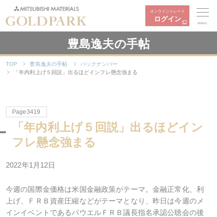
オンライントレード
ログイン
MENU
豊島逸夫の手帖
TOP
豊島逸夫の手帖
バックナンバー
「年内利上げ５回説」出るほどインフレ懸念強まる
Page3419
「年内利上げ５回説」出るほどイン
フレ懸念強まる
2022年
1
月
12
日
今週の国際金価格は米国金融政策がテーマ。金融正常化、利
上げ、ＦＲＢ資産圧縮などがテーマとなり、昨日は今週のメ
インイベントであるパウエルＦＲＢ議長指名承認公聴会の後