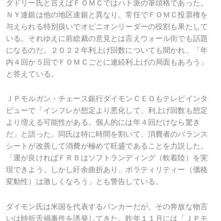
ダドリー氏と言えばＦＯＭＣではハト派の筆頭格であった。
ＮＹ連銀は他の地区連銀と異なり、常任でＦＯＭＣ投票権を
与えられる特別扱いでオピニオンリーダーの役割も果たして
いる。それゆえに前総裁の意見とは言えウォール街でも話題
になるのだ。２０２２年利上げ回数についても聞かれ、「年
内４回か５回でＦＯＭＣごとに連続利上げの局面もあろう」
と答えている。
ＪＰモルガン・チェース銀行ダイモンＣＥＯもテレビインタ
ビューで「インフレが想定より悪化して、利上げ回数も想定
より増える可能性がある。個人的には年４回だけなら驚き
だ」と語った。同氏は特に時間を割いて、消費者のバランス
シートが改善して消費が極めて旺盛であることを力説した。
「運が良ければＦＲＢはソフトランディング（軟着陸）を実
現できよう。しかし紆余曲折あり、ボラティリティー（価格
変動性）は激しくなろう」とも警告している。
ダイモン氏は米国を代表するバンカーだが、その奔放な物言
いは時折舌禍事件を誘発してきた。昨年１１月には「ＪＰモ