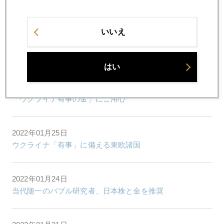
パウエル議長、強力なタカ派となり、金１８００ドル割れ
いいえ
2022年01月27日
パウエル氏との蜜月に終止符？ＦＯＭＣ後、金急落
はい
2022年01月26日
「ウクライナ有事の金」にご用心
2022年01月25日
ウクライナ「有事」に備える東欧諸国
2022年01月24日
当代随一のバブル研究者、日本株と金を推奨