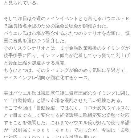
と見られている。
そして昨日は今週のメインイベントとも言えるパウエルＦＲ
Ｂ議長指名承認のための議会公聴会が開催された。
パウエル氏は市場が懸念するふたつのシナリオを念頭に、慎
重に言葉を選びつつ答弁した。
そのリスクシナリオとは、まず金融政策転換のタイミングが
後手後手に回り、インフレ傾向が定着してから慌てて利上げ
と資産圧縮を加速させる展開。
もうひとつは、そのタイミングが前のめり気味に早過ぎて、
ディスインフレ傾向が顕在化するケース。
実はパウエル氏は議長就任後に資産圧縮のタイミングに関し
て「自動操縦」と語り市場を混乱させた苦い経験もある。
そこで今回は「自動操縦」ではなく、コロナ変異ウイルスな
どで目まぐるしく変化する経済環境に臨機応変の姿勢で対応
することを強調した。これまでパウエル氏が好んで使う単語
が「忍耐強く＝ｐａｔｉｅｎｔ」であったが、今回は「柔軟
に対応＝ｎｉｍｂｌｅ」という単語を用いた。