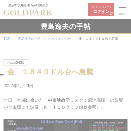
オンライントレード
ログイン
MENU
豊島逸夫の手帖
TOP
豊島逸夫の手帖
バックナンバー
金 １８４０ドル台へ急騰
Page3425
金 １８４０ドル台へ急騰
2022年
1
月
20
日
昨日、本欄に書いた「中東地政学リスクで原油高騰」の影響
が金市場にも波及（ＫＩＴＣＯグラフ緑線参照）。