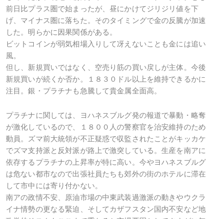
前日比プラス圏で始まったが、昼にかけてジリジリ値を下
げ、マイナス圏に落ちた。そのタイミングで金の反騰が加速
した。明らかに因果関係がある。
ビットコインが弱気相場入りして冴えないことも金には追い
風。
但し、新規買いではなく、空売り筋の買い戻しが主体。今後
新規買いが続くか否か。１８３０ドル以上を維持できるかに
注目。銀・プラチナも急騰して貴金属全面高。
プラチナに関しては、ヨハネスブルグ発の報道で暴動・略奪
が激化しているので、１８００人の警察官を治安維持のため
動員。ズマ前大統領が不正疑惑で収監されたことがキッカケ
でズマ支持派と反対派が路上で激突している。生産を南アに
依存するプラチナの上昇率が特に高い。今やヨハネスブルグ
は危ない都市なので出張社員たちも郊外の街のホテルに滞在
して市中には寄り付かない。
南アの政情不安、原油市場の中東武装過激派の動きやウクラ
イナ情勢の更なる緊迫、そしてカザフスタン国内不安など地