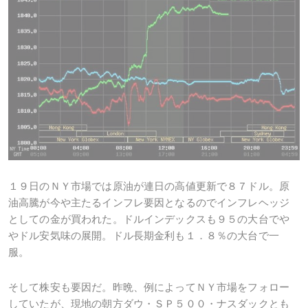
１９日のＮＹ市場では原油が連日の高値更新で８７ドル。原
油高騰が今や主たるインフレ要因となるのでインフレヘッジ
としての金が買われた。ドルインデックスも９５の大台でや
やドル安気味の展開。ドル長期金利も１．８％の大台で一
服。
そして株安も要因だ。昨晩、例によってＮＹ市場をフォロー
していたが、現地の朝方ダウ・ＳＰ５００・ナスダックとも