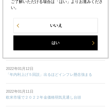
2022年01月18日
ご了解いただける場合は「はい」よりお進みくださ
ゴルファー松山英樹選手に見る相場の極意
い。
2022年01月14日
いいえ
「ハト派の女性旗手」の変身、ちらつくバイデン色
はい
2022年01月13日
米消費者物価、３０年ぶり高水準
2022年01月12日
「年内利上げ５回説」出るほどインフレ懸念強まる
2022年01月11日
欧米市場で２０２２年金価格弱気見通し台頭