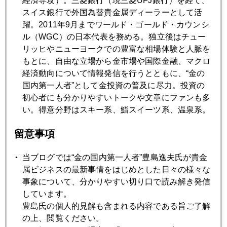
経済専攻）。三菱銀行（現三菱UFJ銀行）を経て、
当代随一のバブル研究者、日本株と金を推奨
スイス銀行で外国為替貴金属ディーラーとして活
躍。2011年9月までワールド・ゴールド・カウンシ
ル（WGC）の日本代表を務める。独立後はチュー
2022年01月21日
リッヒやニューヨークでの豊富な相場体験と人脈を
金・プラチナに見る南アの凋落と苦渋
もとに、自由な立場から金市場や国際金融、マクロ
経済動向について情報発信を行うとともに、“金の
国内第一人者”として金投資の普及に尽力。投資の
2022年01月20日
初心者にも分かりやすいトークや文章にファンも多
金 １８４０ドル台へ急騰
い。得意分野はスキー系、鮨スイーツ系、温泉系。
留意事項
2022年01月19日
きな臭い地政学的リスク、原油市場を直撃
当ブログでは“金の国内第一人者”豊島逸夫氏が貴金
属ビジネスの最新事情をはじめとした日々の様々な
2022年01月18日
事象について、分かりやすい切り口で読み解き発信
中国の金需要
しています。
豊島氏の個人的見解も含まれる内容である旨ご了解
の上、閲覧ください。