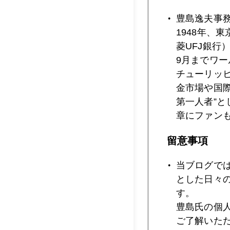
豊島逸夫事
2022年12月2
1948年、
菱UFJ銀行
9月までワ
チューリッ
2022年12月2
金市場や国
第一人者”
章にファン
2022年12月1
留意事項
当ブログで
2022年12月1
とした日々
す。
豊島氏の個
2022年12月1
ご了解いた