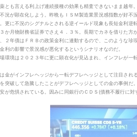
薬とも言える利上げ連続接種の効果も精査できないまま越年
不況が顕在化しよう。昨晩もＩＳＭ製造業景況感指数が好不
。更に不況のシグナルとされる逆イールド現象も長短金利逆
３か月物財務省証券でさえ４．３％。長期でカネを借りた方
、２年債はＦＲＢの政策金利に連動するので、このような珍
金利の影響で景況感が悪化するというシナリオなのだ。
場環境は２０２３年に更に顕在化が見込まれ、インフレが一
は金がインフレヘッジから一転デフレヘッジとして注目され
を突破して急騰したことがデフレヘッジとしての金の事例だ
安が危惧されている。因みに同銀行のＣＤＳ(債務不履行に対