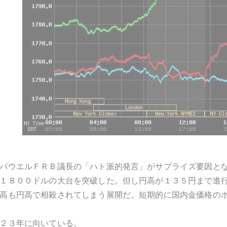
パウエルＦＲＢ議長の「ハト派的発言」がサプライズ要因と
１８００ドルの大台を突破した。但し円高が１３５円まで進
高も円高で相殺されてしまう展開だ。短期的に国内金価格の
２３年に向いている。