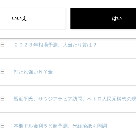
2日
いよいよ２０２２年相場、今週フィナーレへ
いいえ
はい
9日
２０２３年相場予測、大当たり賞は？
8日
打たれ強いＮＹ金
7日
習近平氏、サウジアラビア訪問、ペトロ人民元構想の
6日
本欄ドル金利５％超予測、米経済紙も同調