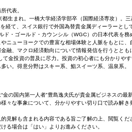
務所代表。
6日
東京都生まれ。一橋大学経済学部卒（国際経済専攻）。
初心者向け「金についての素朴な疑問」に答える
）を経て、スイス銀行で外国為替貴金属ディーラーとして
ールド・ゴールド・カウンシル（WGC）の日本代表を務
ヒやニューヨークでの豊富な相場体験と人脈をもとに、
0日
日銀テーパリング、ＮＹ市場の反応は冷ややか
際金融、マクロ経済動向について情報発信を行うとともに
として金投資の普及に尽力。投資の初心者にも分かりやす
も多い。得意分野はスキー系、鮨スイーツ系、温泉系。
5日
２０２３年通年でドル金利５％超も
は“金の国内第一人者”豊島逸夫氏が貴金属ビジネスの最
4日
米ＣＰＩ年率７．１％まで低下
の様々な事象について、分かりやすい切り口で読み解き
人的見解も含まれる内容である旨ご了解の上、閲覧くだ
3日
いよいよ今日明日が２０２２年相場フィナーレ
だける場合は「はい」よりお進みください。