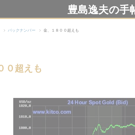
豊島逸夫の手
バックナンバー
金、１８００超えも
００超えも