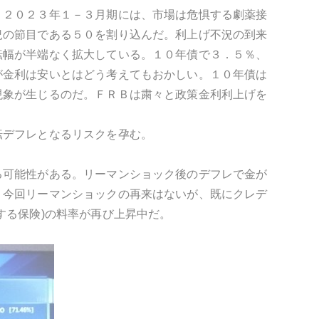
。２０２３年１－３月期には、市場は危惧する劇薬接
況の節目である５０を割り込んだ。利上げ不況の到来
転幅が半端なく拡大している。１０年債で３．５％、
が金利は安いとはどう考えてもおかしい。１０年債は
現象が生じるのだ。ＦＲＢは粛々と政策金利利上げを
転デフレとなるリスクを孕む。
る可能性がある。リーマンショック後のデフレで金が
。今回リーマンショックの再来はないが、既にクレデ
する保険)の料率が再び上昇中だ。