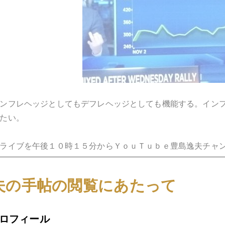
ンフレヘッジとしてもデフレヘッジとしても機能する。イン
たい。
ライブを午後１０時１５分からＹｏｕＴｕｂｅ豊島逸夫チャ
夫の手帖の閲覧にあたって
1月
2月
3月
4月
5月
6月
7月
ロフィール