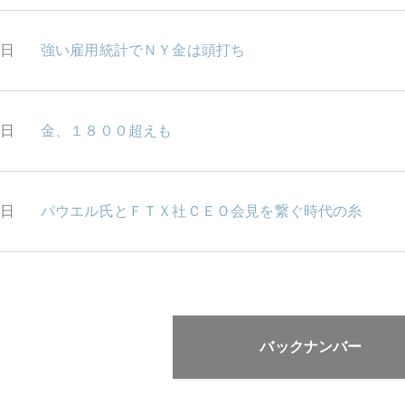
5日
強い雇用統計でＮＹ金は頭打ち
2日
金、１８００超えも
1日
パウエル氏とＦＴＸ社ＣＥＯ会見を繋ぐ時代の糸
バックナンバー