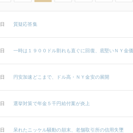
1日
質疑応答集
0日
一時は１９００ドル割れも直ぐに回復、底堅いＮＹ金
9日
円安加速どこまで、ドル高・ＮＹ金安の展開
8日
選挙対策で年金５千円給付案が炎上
5日
呆れたニッケル騒動の顛末、老舗取引所の信用失墜