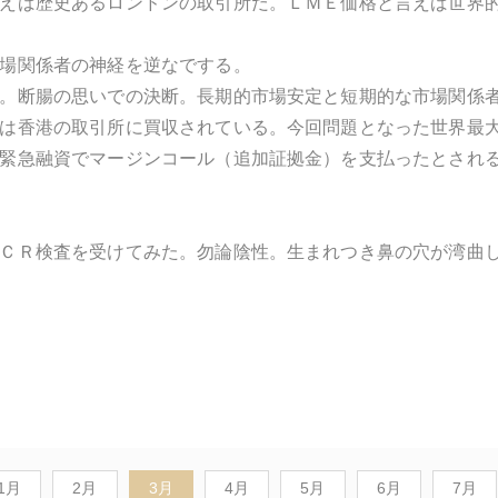
えば歴史あるロンドンの取引所だ。ＬＭＥ価格と言えば世界
場関係者の神経を逆なでする。
。断腸の思いでの決断。長期的市場安定と短期的な市場関係
は香港の取引所に買収されている。今回問題となった世界最
緊急融資でマージンコール（追加証拠金）を支払ったとされ
ＣＲ検査を受けてみた。勿論陰性。生まれつき鼻の穴が湾曲
1月
2月
3月
4月
5月
6月
7月