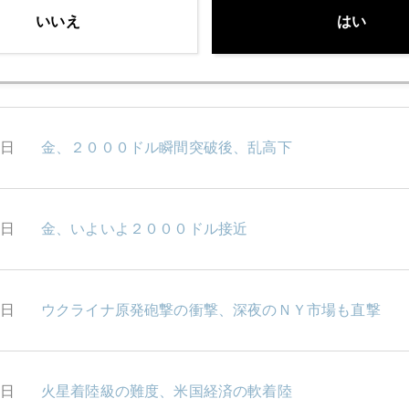
いいえ
はい
9日
金価格２０００ドル本格突破
8日
金、２０００ドル瞬間突破後、乱高下
7日
金、いよいよ２０００ドル接近
4日
ウクライナ原発砲撃の衝撃、深夜のＮＹ市場も直撃
3日
火星着陸級の難度、米国経済の軟着陸