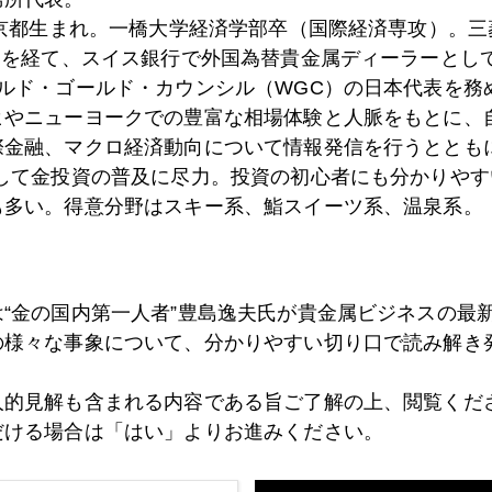
東京都生まれ。一橋大学経済学部卒（国際経済専攻）。
）を経て、スイス銀行で外国為替貴金属ディーラーとして
6日
金、下げ止まらず
ールド・ゴールド・カウンシル（WGC）の日本代表を務
ヒやニューヨークでの豊富な相場体験と人脈をもとに、
際金融、マクロ経済動向について情報発信を行うとともに
として金投資の普及に尽力。投資の初心者にも分かりやす
5日
通貨投機筋、１２３円狙い、黒田ラインはスルー
も多い。得意分野はスキー系、鮨スイーツ系、温泉系。
4日
金、１９７０ドル台まで低下
は“金の国内第一人者”豊島逸夫氏が貴金属ビジネスの最
の様々な事象について、分かりやすい切り口で読み解き
1日
米消費者物価上昇率２月７．９％
人的見解も含まれる内容である旨ご了解の上、閲覧くだ
だける場合は「はい」よりお進みください。
0日
金、昨晩は２０００ドル割れ