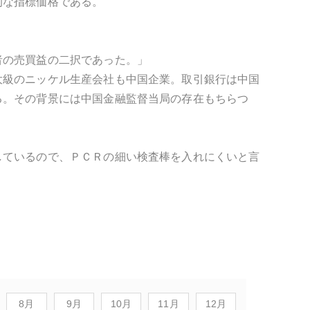
的な指標価格である。
者の売買益の二択であった。」
大級のニッケル生産会社も中国企業。取引銀行は中国
る。その背景には中国金融監督当局の存在もちらつ
しているので、ＰＣＲの細い検査棒を入れにくいと言
8月
9月
10月
11月
12月