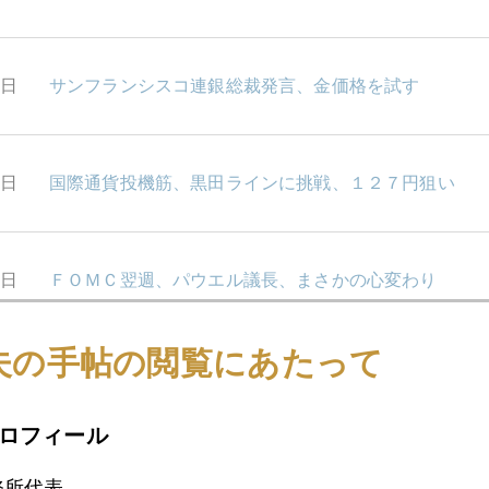
4日
サンフランシスコ連銀総裁発言、金価格を試す
3日
国際通貨投機筋、黒田ラインに挑戦、１２７円狙い
2日
ＦＯＭＣ翌週、パウエル議長、まさかの心変わり
夫の手帖の閲覧にあたって
8日
国内金価格は円安の重要性が今後も高まる
ロフィール
7日
ＦＯＭＣ通過、金価格１９２０ドル台
務所代表。