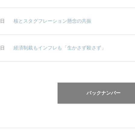
2日
核とスタグフレーション懸念の共振
1日
経済制裁もインフレも「生かさず殺さず」
バックナンバー