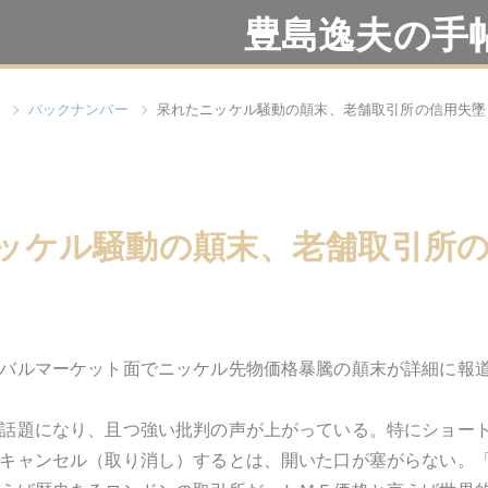
豊島逸夫の手
バックナンバー
呆れたニッケル騒動の顛末、老舗取引所の信用失墜
ッケル騒動の顛末、老舗取引所
バルマーケット面でニッケル先物価格暴騰の顛末が詳細に報
話題になり、且つ強い批判の声が上がっている。特にショー
キャンセル（取り消し）するとは、開いた口が塞がらない。