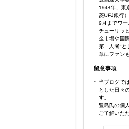
1948年、
菱UFJ銀行
2022年03月1
9月までワ
チューリッ
金市場や国
第一人者”
2022年03月1
章にファン
留意事項
2022年03月1
当ブログで
とした日々
す。
2022年03月1
豊島氏の個
ご了解いた
2022年03月1