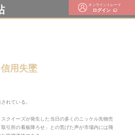
オンライントレード
帖
ログイン
の信用失墜
道されている。
トスクイーズが発生した当日の多くのニッケル先物売
「取引所の看板降ろせ」との荒げた声が市場内には飛