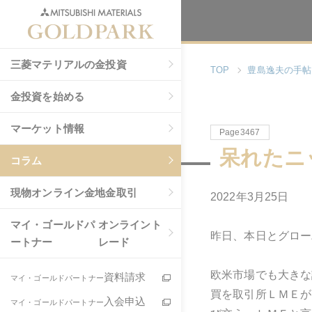
三菱マテリアルの金投資
TOP
豊島逸夫の手帖
金投資を始める
マーケット情報
Page3467
呆れたニ
コラム
現物
オンライン金地金取引
2022年3月25日
マイ・ゴールドパ
オンライント
昨日、本日とグロー
ートナー
レード
欧米市場でも大きな
資料請求
マイ・ゴールドパートナー
買を取引所ＬＭＥが
入会申込
マイ・ゴールドパートナー