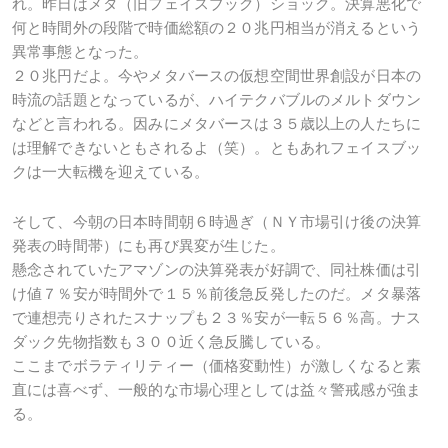
れ。昨日はメタ（旧フェイスブック）ショック。決算悪化で
何と時間外の段階で時価総額の２０兆円相当が消えるという
異常事態となった。
２０兆円だよ。今やメタバースの仮想空間世界創設が日本の
時流の話題となっているが、ハイテクバブルのメルトダウン
などと言われる。因みにメタバースは３５歳以上の人たちに
は理解できないともされるよ（笑）。ともあれフェイスブッ
クは一大転機を迎えている。
そして、今朝の日本時間朝６時過ぎ（ＮＹ市場引け後の決算
発表の時間帯）にも再び異変が生じた。
懸念されていたアマゾンの決算発表が好調で、同社株価は引
け値７％安が時間外で１５％前後急反発したのだ。メタ暴落
で連想売りされたスナップも２３％安が一転５６％高。ナス
ダック先物指数も３００近く急反騰している。
ここまでボラティリティー（価格変動性）が激しくなると素
直には喜べず、一般的な市場心理としては益々警戒感が強ま
る。