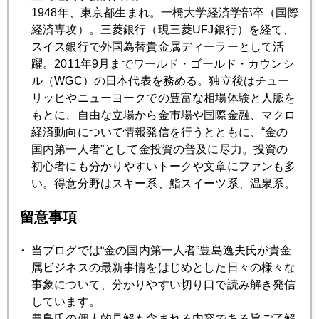
週末ウクライナ情勢急変、有事の金買い第二波あるか
1948年、東京都生まれ。一橋大学経済学部卒（国際
経済専攻）。三菱銀行（現三菱UFJ銀行）を経て、
スイス銀行で外国為替貴金属ディーラーとして活
2022年02月25日
躍。2011年9月までワールド・ゴールド・カウンシ
金価格大変動の一日
ル（WGC）の日本代表を務める。独立後はチュー
リッヒやニューヨークでの豊富な相場体験と人脈を
もとに、自由な立場から金市場や国際金融、マクロ
2022年02月24日
経済動向について情報発信を行うとともに、“金の
ロシア金大量売却の可能性
国内第一人者”として金投資の普及に尽力。投資の
初心者にも分かりやすいトークや文章にファンも多
2022年02月22日
い。得意分野はスキー系、鮨スイーツ系、温泉系。
中世のキエフ公国とモスクワ公国がロシアの起源
留意事項
2022年02月21日
当ブログでは“金の国内第一人者”豊島逸夫氏が貴金
円建て金価格史上最高値更新
属ビジネスの最新事情をはじめとした日々の様々な
事象について、分かりやすい切り口で読み解き発信
しています。
2022年02月18日
豊島氏の個人的見解も含まれる内容である旨ご了解