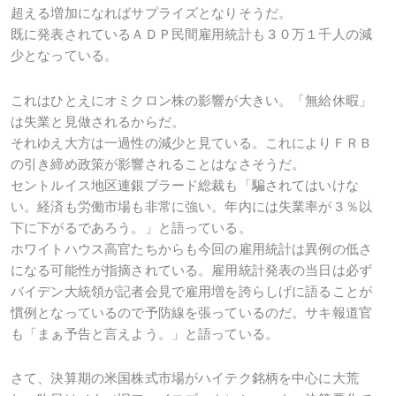
超える増加になればサプライズとなりそうだ。
既に発表されているＡＤＰ民間雇用統計も３０万１千人の減
少となっている。
これはひとえにオミクロン株の影響が大きい。「無給休暇」
は失業と見做されるからだ。
それゆえ大方は一過性の減少と見ている。これによりＦＲＢ
の引き締め政策が影響されることはなさそうだ。
セントルイス地区連銀ブラード総裁も「騙されてはいけな
い。経済も労働市場も非常に強い。年内には失業率が３％以
下に下がるであろう。」と語っている。
ホワイトハウス高官たちからも今回の雇用統計は異例の低さ
になる可能性が指摘されている。雇用統計発表の当日は必ず
バイデン大統領が記者会見で雇用増を誇らしげに語ることが
慣例となっているので予防線を張っているのだ。サキ報道官
も「まぁ予告と言えよう。」と語っている。
さて、決算期の米国株式市場がハイテク銘柄を中心に大荒