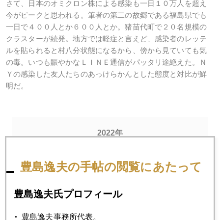
さて、日本のオミクロン株による感染も一日１０万人を超え
今がピークと思われる。筆者の第二の故郷である福島県でも
一日で４００人とか６００人とか。猪苗代町で２０名規模の
クラスターが続発。地方では軽症と言えど、感染者のレッテ
ルを貼られると村八分状態になるから、傍から見ていても気
の毒。いつも賑やかなＬＩＮＥ通信がパッタリ途絶えた。Ｎ
Ｙの感染した友人たちのあっけらかんとした態度と対比が鮮
明だ。
2022年
1月
2月
3月
4月
5月
6月
豊島逸夫の手帖の閲覧にあたって
7月
8月
9月
10月
11月
12月
豊島逸夫氏プロフィール
2022年02月28日
豊島逸夫事務所代表。