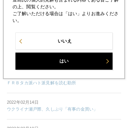
円建て金価格過去最高水準に接近
の上、閲覧ください。
ご了解いただける場合は「はい」よりお進みくださ
い。
2022年02月17日
プーチン・パウエル先導役のパシュート相場
いいえ
2022年02月16日
パウエル「暫定」ＦＲＢ議長職の危うさ
はい
2022年02月15日
ＦＲＢタカ派ハト派見解を読む勘所
2022年02月14日
ウクライナ瀬戸際、久しぶり「有事の金買い」