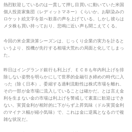
熱烈歓迎しているのは一貫して押し目買いに動いていた米国
個人投資家集団（レディットマネー）くらいか。お馴染みの
ロケット絵文字を並べ歓喜の声を上げている。しかし彼らは
メタ株も買い持っており、悲鳴に近い声も聞こえてくる。
今回の米企業決算シーズンは、じっくり企業の実力を計ると
いうより、投機が先行する相場大荒れの局面と化してしまっ
た。
昨日はイングランド銀行も利上げ、ＥＣＢも年内利上げを排
除しない姿勢を明らかにして世界的金融引き締めの時代に入
った（除く日本）。委縮する過剰流動性は株式市場を離れ、
その一部が金市場に流入していることは確かだ。とは言え金
利を生まない金の市場は利上げを警戒して素直に歓迎はでき
ない。実質金利が相対的に下がらず上昇気味（ドル実質金利
のマイナス幅が縮小気味）で、これは金に逆風となるので複
雑な状況だ。