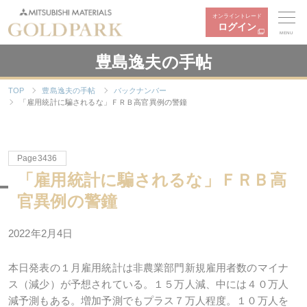
オンライントレード
ログイン
MENU
豊島逸夫の手帖
TOP
豊島逸夫の手帖
バックナンバー
「雇用統計に騙されるな」ＦＲＢ高官異例の警鐘
Page3436
「雇用統計に騙されるな」ＦＲＢ高
官異例の警鐘
2022年2月4日
本日発表の１月雇用統計は非農業部門新規雇用者数のマイナ
ス（減少）が予想されている。１５万人減、中には４０万人
減予測もある。増加予測でもプラス７万人程度。１０万人を