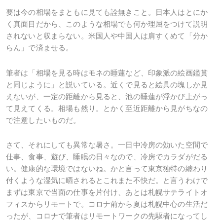
要は今の相場をまともに見ても詮無きこと。日本人はとにか
く真面目だから、このような相場でも何か理屈をつけて説明
されないと収まらない。米国人や中国人は肩すくめて「分か
らん」で済ませる。
筆者は「相場を見る時はモネの睡蓮など、印象派の絵画鑑賞
と同じように」と説いている。近くで見ると絵具の塊しか見
えないが、一定の距離から見ると、池の睡蓮が浮かび上がっ
て見えてくる。相場も然り。とかく至近距離から見がちなの
で注意したいものだ。
さて、それにしても異常な暑さ。一日中冷房の効いた空間で
仕事、食事、遊び、睡眠の日々なので、冷房でカラダがだる
い。健康的な環境ではないね。かと言って東京独特の纏わり
付くような湿気に晒されるとこれまた不快だ。と言うわけで
まずは東京で当面の仕事を片付け、あとは札幌サテライトオ
フィスからリモートで。コロナ前から夏は札幌中心の生活だ
ったが、コロナで筆者はリモートワークの先駆者になってし