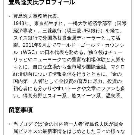
豊島逸夫氏プロフィール
2022年07月28日
開き直ったかパウエル氏、ＦＲＢ経済予測は「眉唾」
豊島逸夫事務所代表。
1948年、東京都生まれ。一橋大学経済学部卒（国際
2022年07月27日
経済専攻）。三菱銀行（現三菱UFJ銀行）を経て、
今年利上げ、来年利下げで金安反転も
スイス銀行で外国為替貴金属ディーラーとして活
躍。2011年9月までワールド・ゴールド・カウンシ
ル（WGC）の日本代表を務める。独立後はチュー
2022年07月26日
リッヒやニューヨークでの豊富な相場体験と人脈を
ＦＯＭＣを控えた相場
もとに、自由な立場から金市場や国際金融、マクロ
経済動向について情報発信を行うとともに、“金の
国内第一人者”として金投資の普及に尽力。投資の
2022年07月25日
初心者にも分かりやすいトークや文章にファンも多
米インフレ期待率低下、円安継続論に一石
い。得意分野はスキー系、鮨スイーツ系、温泉系。
留意事項
2022年07月22日
ＦＲＢ闇討ち懸念、市場は全面降伏
当ブログでは“金の国内第一人者”豊島逸夫氏が貴金
属ビジネスの最新事情をはじめとした日々の様々な