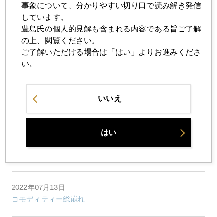
事象について、分かりやすい切り口で読み解き発信
2022年07月20日
しています。
ウクライナ公的金準備を売却
豊島氏の個人的見解も含まれる内容である旨ご了解
の上、閲覧ください。
ご了解いただける場合は「はい」よりお進みくださ
2022年07月19日
い。
円売りかユーロ売りか金売りか、迷うヘッジファンド
2022年07月15日
いいえ
ＮＹ金、１７００ドル割れの局面も
はい
2022年07月14日
ＣＰＩショック、１％幅利上げで円１４０円も
2022年07月13日
コモディティー総崩れ