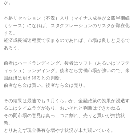
か。
本格リセッション（不況）入り（マイナス成長が２四半期続
くケース）になれば、スタグフレーションのリスクが顕在化
する。
経済成長減速程度で収まるのであれば、市場は良しと見るで
あろう。
前者はハードランディング、後者はソフト（あるいはソフテ
ィッシュ）ランディング。後者なら労働市場が強いので、米
国経済は耐え得るとの判断。
前者なら金は買い。後者なら金は売り。
その結果は最速でも９月くらいか。金融政策の効果が浸透す
るにはタイムラグがあり、おいそれと判断はできかねる。
その間市場の意見は真っ二つに割れ、売りと買いが拮抗状
態。
とりあえず現金保有を増やす状況が未だ続いている。