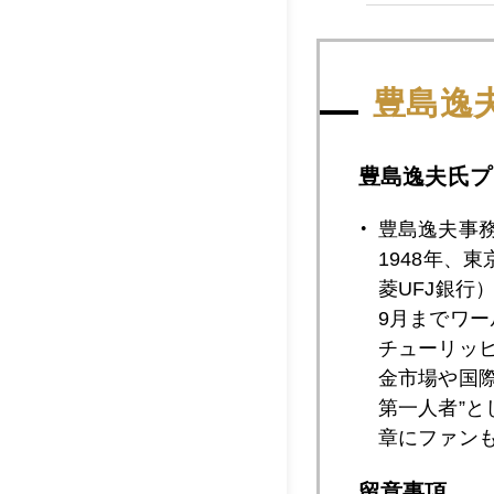
2022年05月2
豊島逸
2022年05月2
豊島逸夫氏プ
豊島逸夫事
2022年05月2
1948年、
菱UFJ銀行
9月までワ
チューリッ
2022年05月2
金市場や国
第一人者”
章にファン
2022年05月2
留意事項