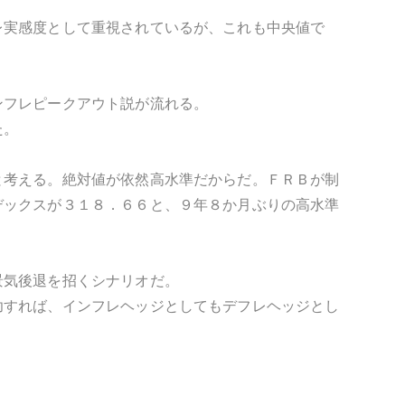
レ実感度として重視されているが、これも中央値で
ンフレピークアウト説が流れる。
た。
と考える。絶対値が依然高水準だからだ。ＦＲＢが制
デックスが３１８．６６と、９年８か月ぶりの高水準
景気後退を招くシナリオだ。
功すれば、インフレヘッジとしてもデフレヘッジとし