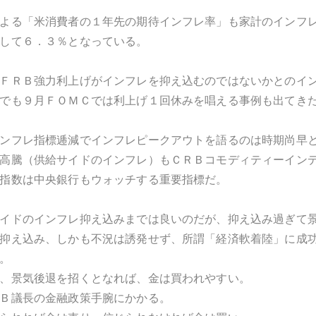
よる「米消費者の１年先の期待インフレ率」も家計のインフ
して６．３％となっている。
ＦＲＢ強力利上げがインフレを抑え込むのではないかとのイ
でも９月ＦＯＭＣでは利上げ１回休みを唱える事例も出てき
ンフレ指標逓減でインフレピークアウトを語るのは時期尚早
高騰（供給サイドのインフレ）もＣＲＢコモディティーイン
指数は中央銀行もウォッチする重要指標だ。
イドのインフレ抑え込みまでは良いのだが、抑え込み過ぎて
抑え込み、しかも不況は誘発せず、所謂「経済軟着陸」に成
。
、景気後退を招くとなれば、金は買われやすい。
Ｂ議長の金融政策手腕にかかる。