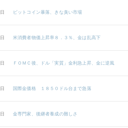
3日
ビットコイン暴落、きな臭い市場
2日
米消費者物価上昇率８．３％、金は乱高下
1日
ＦＯＭＣ後、ドル「実質」金利急上昇、金に逆風
0日
国際金価格 １８５０ドル台まで急落
9日
金専門家、後継者養成の難しさ