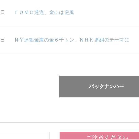
6日
ＦＯＭＣ通過、金には逆風
2日
ＮＹ連銀金庫の金６千トン、ＮＨＫ番組のテーマに
バックナンバー