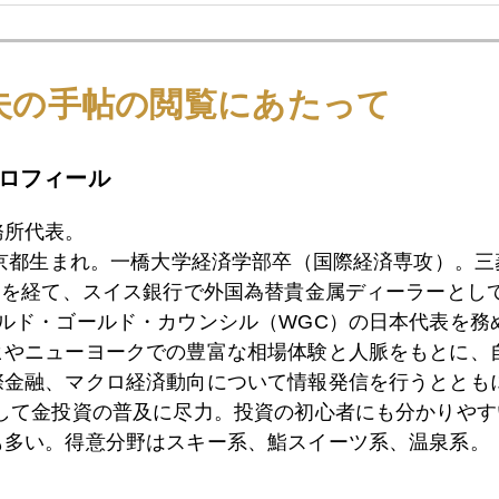
7日
「金」を買いたがる日銀ＯＢたち
夫の手帖の閲覧にあたって
6日
今年のジャクソンホールが特に注目される理由
ロフィール
務所代表。
5日
ロシア国債デフォルトの可能性
東京都生まれ。一橋大学経済学部卒（国際経済専攻）。
）を経て、スイス銀行で外国為替貴金属ディーラーとして
ールド・ゴールド・カウンシル（WGC）の日本代表を務
ヒやニューヨークでの豊富な相場体験と人脈をもとに、
4日
台湾有事に備えよ
際金融、マクロ経済動向について情報発信を行うとともに
として金投資の普及に尽力。投資の初心者にも分かりやす
も多い。得意分野はスキー系、鮨スイーツ系、温泉系。
3日
バイデン大統領来日、円安問題はスルー