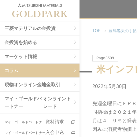
三菱マテリアルの金投資
TOP
豊島逸夫の手帖
金投資を始める
マーケット情報
Page3509
米インフ
コラム
現物
オンライン金地金取引
2022年
5
月
30
日
マイ・ゴールドパ
オンライント
先週金曜日にＦＲＢ
ートナー
レード
同指標は２０２１年
月は４．９％と発表
資料請求
マイ・ゴールドパートナー
因みに消費者物価上
入会申込
マイ・ゴールドパートナー