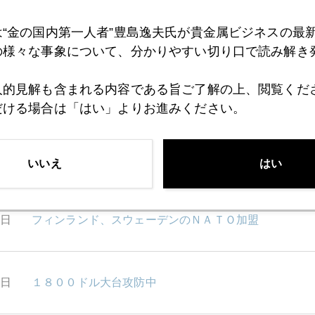
は“金の国内第一人者”豊島逸夫氏が貴金属ビジネスの最
0日
金、１８４０ドル台まで回復
の様々な事象について、分かりやすい切り口で読み解き
人的見解も含まれる内容である旨ご了解の上、閲覧くだ
9日
ＮＹ株暴落、時代の変遷を映す現象
だける場合は「はい」よりお進みください。
8日
ＦＲＢ高官発言に一喜一憂のＮＹ金市場
いいえ
はい
7日
フィンランド、スウェーデンのＮＡＴＯ加盟
6日
１８００ドル大台攻防中