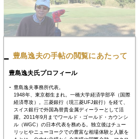
豊島逸夫の手帖の閲覧にあたって
豊島逸夫氏プロフィール
豊島逸夫事務所代表。
2022年
1948年、東京都生まれ。一橋大学経済学部卒（国際
経済専攻）。三菱銀行（現三菱UFJ銀行）を経て、
1月
2月
3月
4月
5月
6月
スイス銀行で外国為替貴金属ディーラーとして活
7月
8月
9月
10月
11月
12月
躍。2011年9月までワールド・ゴールド・カウンシ
ル（WGC）の日本代表を務める。独立後はチュー
リッヒやニューヨークでの豊富な相場体験と人脈を