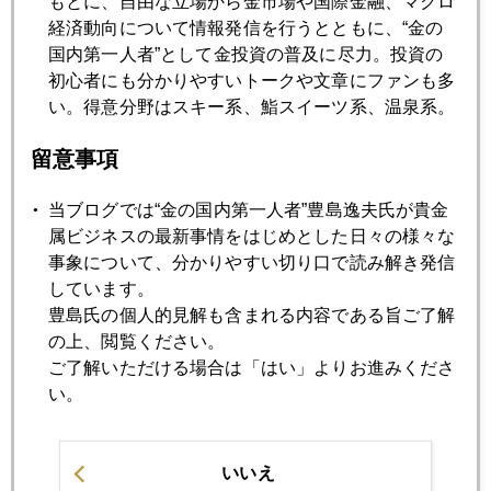
もとに、自由な立場から金市場や国際金融、マクロ
2022年12月26日
経済動向について情報発信を行うとともに、“金の
初心者向け「金についての素朴な疑問」に答える
国内第一人者”として金投資の普及に尽力。投資の
初心者にも分かりやすいトークや文章にファンも多
2022年12月20日
い。得意分野はスキー系、鮨スイーツ系、温泉系。
日銀テーパリング、ＮＹ市場の反応は冷ややか
留意事項
2022年12月15日
当ブログでは“金の国内第一人者”豊島逸夫氏が貴金
２０２３年通年でドル金利５％超も
属ビジネスの最新事情をはじめとした日々の様々な
事象について、分かりやすい切り口で読み解き発信
しています。
2022年12月14日
豊島氏の個人的見解も含まれる内容である旨ご了解
米ＣＰＩ年率７．１％まで低下
の上、閲覧ください。
ご了解いただける場合は「はい」よりお進みくださ
い。
2022年12月13日
いよいよ今日明日が２０２２年相場フィナーレ
いいえ