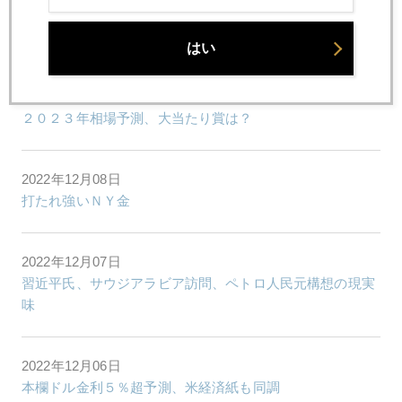
2022年12月12日
いよいよ２０２２年相場、今週フィナーレへ
はい
2022年12月09日
２０２３年相場予測、大当たり賞は？
2022年12月08日
打たれ強いＮＹ金
2022年12月07日
習近平氏、サウジアラビア訪問、ペトロ人民元構想の現実
味
2022年12月06日
本欄ドル金利５％超予測、米経済紙も同調