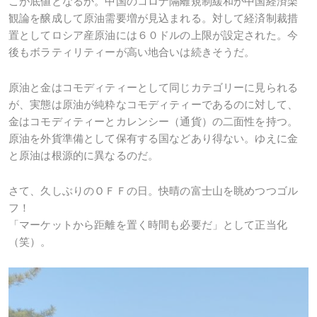
こが底値となるか。中国のコロナ隔離規制緩和が中国経済楽
観論を醸成して原油需要増が見込まれる。対して経済制裁措
置としてロシア産原油には６０ドルの上限が設定された。今
後もボラティリティーが高い地合いは続きそうだ。
原油と金はコモディティーとして同じカテゴリーに見られる
が、実態は原油が純粋なコモディティーであるのに対して、
金はコモディティーとカレンシー（通貨）の二面性を持つ。
原油を外貨準備として保有する国などあり得ない。ゆえに金
と原油は根源的に異なるのだ。
さて、久しぶりのＯＦＦの日。快晴の富士山を眺めつつゴル
フ！
「マーケットから距離を置く時間も必要だ」として正当化
（笑）。