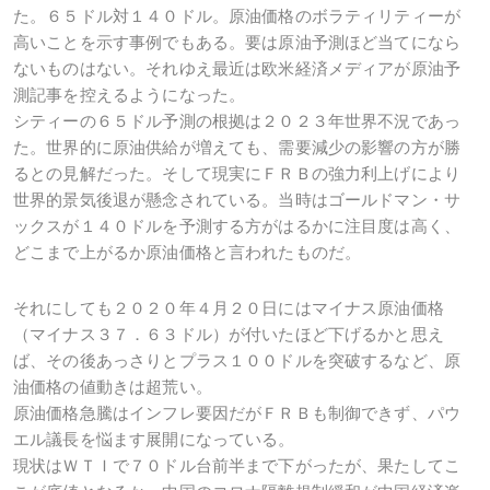
た。６５ドル対１４０ドル。原油価格のボラティリティーが
高いことを示す事例でもある。要は原油予測ほど当てになら
ないものはない。それゆえ最近は欧米経済メディアが原油予
測記事を控えるようになった。
シティーの６５ドル予測の根拠は２０２３年世界不況であっ
た。世界的に原油供給が増えても、需要減少の影響の方が勝
るとの見解だった。そして現実にＦＲＢの強力利上げにより
世界的景気後退が懸念されている。当時はゴールドマン・サ
ックスが１４０ドルを予測する方がはるかに注目度は高く、
どこまで上がるか原油価格と言われたものだ。
それにしても２０２０年４月２０日にはマイナス原油価格
（マイナス３７．６３ドル）が付いたほど下げるかと思え
ば、その後あっさりとプラス１００ドルを突破するなど、原
油価格の値動きは超荒い。
原油価格急騰はインフレ要因だがＦＲＢも制御できず、パウ
エル議長を悩ます展開になっている。
現状はＷＴＩで７０ドル台前半まで下がったが、果たしてこ