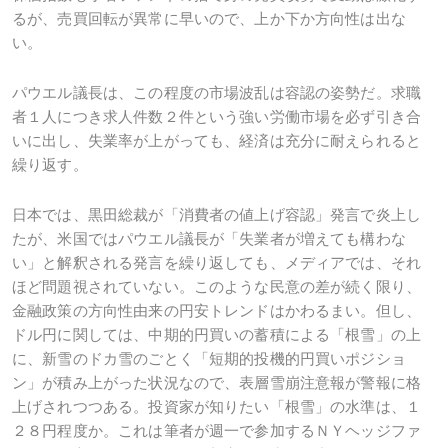
るが、売買回転が異常に早いので、上か下か方向性は出な
い。
パウエル議長は、この程度の市場波乱は容認の姿勢だ。求職
者１人につき求人件数２件という強い労働市場を必ず引き合
いに出し、失業率が上がっても、経済は充分に耐えられると
繰り返す。
日本では、黒田総裁が「消費者の値上げ容認」発言で炎上し
たが、米国ではパウエル議長が「失業者が増えても構わな
い」と解釈される発言を繰り返しても、メディアでは、それ
ほど問題視されていない。このような民意の差が続く限り、
金融政策の方向性由来の円安トレンドはかわるまい。但し、
ドル円に関しては、中期的円買いの蓄積による「根雪」の上
に、新雪のドカ雪のごとく「短期的投機的円買いポジショ
ン」が積み上がった状況なので、表層雪崩注意報が警報に格
上げされつつある。投資家が知りたい「根雪」の水準は、１
２８円程度か。これは筆者が週一で参加するＮＹヘッジファ