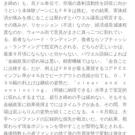
き締め）も、兆ドル単位で、市場の過剰流動性を回収に向か
うという未体験ゾーンにもＦＲＢは挑む。その結果、実体経
済が痛みを感じることは厭わずとパウエル議長は明言する。
その痛みが、リセッション（不況）なのか、経済成長減速程
度なのか。ウォール街で意見がまさに真っ二つに割れてい
る。前者ならハード・ランディング、後者ならソフティッシ
ュ・ランディングで想定内とされる。どちらが正しいかは、
最速９月頃にならないと分からない。パウエル語録によれば
「金融政策の切れ味は悪い。精密機械ではない」「会合ごと
に点検する」だが、例えばＦＲＢが最も重視するコアＰＣＥ
インフレ率が４％台でピークアウトの兆候が出ても、０．７
５％幅の利上げは継続の姿勢だ。「ｃｌｅａｒ ａｎｄ ｃ
ｏｎｖｉｎｃｉｎｇ」（明確に納得できる）水準まで安定的
に収れんするまでは、超引き締めの手は緩めない。そもそも
金融政策に効果発揮までにはタイムラグがある。その間、市
場は宙ぶらりんの姿勢が続くことになる。４－６月期は、大
手ヘッジファンドの記録的な損失が相次いだ。その結果、相
変わらず現金ポジションを増やすことが賢明な策とされる。
株価指数も小者ファンドの捨て身の売買攻勢で変動は激化す