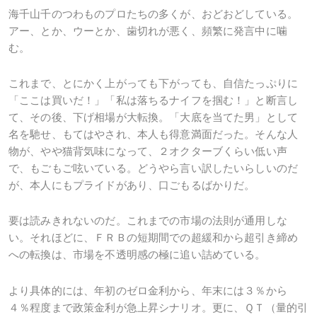
海千山千のつわものプロたちの多くが、おどおどしている。
アー、とか、ウーとか、歯切れが悪く、頻繁に発言中に噛
む。
これまで、とにかく上がっても下がっても、自信たっぷりに
「ここは買いだ！」「私は落ちるナイフを掴む！」と断言し
て、その後、下げ相場が大転換。「大底を当てた男」として
名を馳せ、もてはやされ、本人も得意満面だった。そんな人
物が、やや猫背気味になって、２オクターブくらい低い声
で、もごもご呟いている。どうやら言い訳したいらしいのだ
が、本人にもプライドがあり、口ごもるばかりだ。
要は読みきれないのだ。これまでの市場の法則が通用しな
い。それほどに、ＦＲＢの短期間での超緩和から超引き締め
への転換は、市場を不透明感の極に追い詰めている。
より具体的には、年初のゼロ金利から、年末には３％から
４％程度まで政策金利が急上昇シナリオ。更に、ＱＴ（量的引