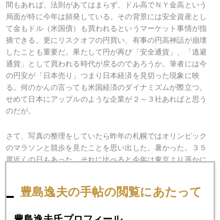
間もあれば、法則があてはまらず、ドル高でＮＹ金高という
局面が特に今年は頻発している。その背景には安全資産とし
て金もドル（米国債）も買われるというマーケット事情が指
摘できる。更にリスクオフの円買い、有事の円高神話が崩壊
したことも重要だ。果たして円が再び「安全通貨」、「逃避
通貨」として買われる時代が戻るのであろうか。筆者には今
の円安が「日本売り」つまり日本経済を見切った現象に映
る。何のかんの言っても米国経済のダイナミズムが際立つ。
せめて日本にアップルのような企業が２～３社あればと思う
のだが。
さて、写真の整理をしていたら昨年の札幌ではオリンピック
のマラソンと競歩を見たことを思い出した。暑かった。３５
度近くの日もあった。それに比べると今年は東京より遥かに
涼しい。涼風が一番のご馳走。空気がおいしい。東京に住む
者としてはそれが最大の贅沢だ。
豊島逸夫の手帖の閲覧にあたって
豊島逸夫氏プロフィール