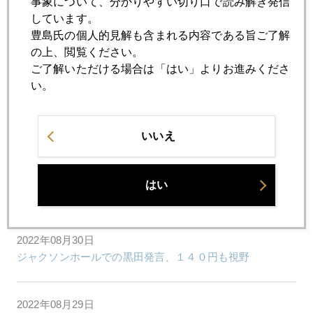
事象について、分かりやすい切り口で読み解き発信
しています。
豊島氏の個人的見解も含まれる内容である旨ご了解
の上、閲覧ください。
2022年
ご了解いただける場合は「はい」よりお進みくださ
い。
1月
2月
3月
4月
5月
6月
7月
8月
9月
10月
11月
12月
いいえ
2022年08月31日
はい
ジャクソンホールと「おかえり園田くん」
2022年08月30日
ジャクソンホールでの黒田発言、１４０円も視野
2022年08月29日