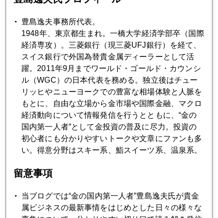
豊島逸夫事務所代表。
1948年、東京都生まれ。一橋大学経済学部卒（国際
経済専攻）。三菱銀行（現三菱UFJ銀行）を経て、
スイス銀行で外国為替貴金属ディーラーとして活
躍。2011年9月までワールド・ゴールド・カウンシ
ル（WGC）の日本代表を務める。独立後はチュー
リッヒやニューヨークでの豊富な相場体験と人脈を
もとに、自由な立場から金市場や国際金融、マクロ
経済動向について情報発信を行うとともに、“金の
国内第一人者”として金投資の普及に尽力。投資の
初心者にも分かりやすいトークや文章にファンも多
い。得意分野はスキー系、鮨スイーツ系、温泉系。
留意事項
当ブログでは“金の国内第一人者”豊島逸夫氏が貴金
属ビジネスの最新事情をはじめとした日々の様々な