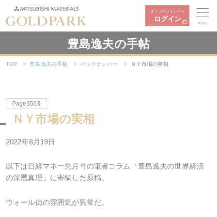
オンライントレード
ログイン
MENU
豊島逸夫の手帖
TOP
豊島逸夫の手帖
バックナンバー
ＮＹ市場の実相
Page3563
ＮＹ市場の実相
2022年8月19日
以下は日経マネー先月号の筆者コラム「豊島逸夫の世界経済
の深層真理」に寄稿した原稿。
ウォール街の雰囲気が異常だ。