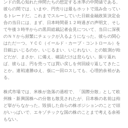
ンドの気心知れた仲間たちの想定する水準の中間値である。
彼らの間では、いまや、円売りは最もホットで混み合ってい
るトレードだ。これまでスルーしていた日銀金融政策決定会
合の当日には、まず、日本時間昼１２時過ぎの声明文、そし
て午後３時半からの黒田総裁記者会見について、当日に深夜
のＮＹから頻繁にチェックが入るようになった。彼らの関心
はただ一つ。ＹＣＣ（イールド・カーブ・コントロール）を
日銀はいじるのか。いじるまい、いじれない、との観測が殆
どだが、まさか、に備え、確認だけは怠らない。振り返れ
ば、彼らは、円を売っては買い戻しを何回繰り返してきたこ
とか。連戦連勝ゆえ、仮に一回ロスしても、心理的余裕があ
る。
株式市場では、米株が急落の過程で、「国際分散」として欧
州株・新興国株への分散も散見されたが、日本株の名前は殆
ど挙がらなかった。毀損した自らの株ポジションのことで頭
がいっぱいで、エキゾチックな国の株のことまで考える余裕
もない。