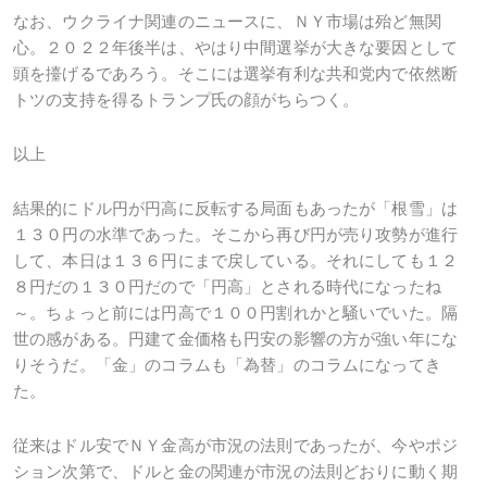
なお、ウクライナ関連のニュースに、ＮＹ市場は殆ど無関
心。２０２２年後半は、やはり中間選挙が大きな要因として
頭を擡げるであろう。そこには選挙有利な共和党内で依然断
トツの支持を得るトランプ氏の顔がちらつく。
以上
結果的にドル円が円高に反転する局面もあったが「根雪」は
１３０円の水準であった。そこから再び円が売り攻勢が進行
して、本日は１３６円にまで戻している。それにしても１２
８円だの１３０円だので「円高」とされる時代になったね
～。ちょっと前には円高で１００円割れかと騒いでいた。隔
世の感がある。円建て金価格も円安の影響の方が強い年にな
りそうだ。「金」のコラムも「為替」のコラムになってき
た。
従来はドル安でＮＹ金高が市況の法則であったが、今やポジ
ション次第で、ドルと金の関連が市況の法則どおりに動く期