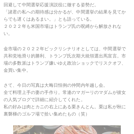
回避して中間選挙応援演説役に徹する姿勢だ。
「諸君の私への期待感は分かるが、中間選挙の結果を見てか
らでも遅くはあるまい。」とも語っている。
２０２２年も米国市場はトランプ氏の呪縛から解放されな
い。
金市場の２０２２年ビックリシナリオとしては、中間選挙で
共和党地滑り的勝利、トランプ氏次期大統領選出馬宣言。市
場の多数派はトランプ嫌いゆえ政治ショックでリスクオフ、
金買い集中。
さて、今日の写真は大晦日恒例の仲間内年越し会。
全て料理上手の妻の手作り。常連のマガーリのマダムが彼女
の人気ブログで詳細に紹介してくれた。
私の好みは肉とカニの右上にある栗きんとん。栗は私が秋に
裏磐梯のゴルフ場で拾い集めたもの（笑）