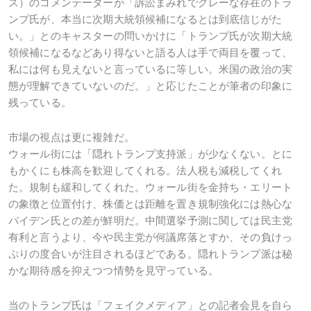
ス）のコメンテーターが「訴訟まみれでグレーな存在のトラ
ンプ氏が、本当に次期大統領候補になるとは到底信じがた
い。」とのキャスターの問いかけに「トランプ氏が次期大統
領候補になるなどあり得ないと語る人は手で両目を覆って、
私には何も見えないと言っているに等しい。米国の政治の実
態が理解できていないのだ。」と応じたことが筆者の印象に
残っている。
市場の視点は更に複雑だ。
ウォール街には「隠れトランプ支持派」が少なくない。とに
もかくにも株高を歓迎してくれる。法人税も減税してくれ
た。規制も緩和してくれた。ウォール街を金持ち・エリート
の象徴と位置付け、株価とは距離を置き規制強化には熱心な
バイデン氏との差が鮮明だ。中間選挙予測に関しては民主党
有利と言うより、今や民主党が何議席落とすか、その負けっ
ぷりの度合いが注目されるほどである。隠れトランプ派は秘
かな期待感を抑えつつ情勢を見守っている。
当のトランプ氏は「フェイクメディア」との記者会見を自ら