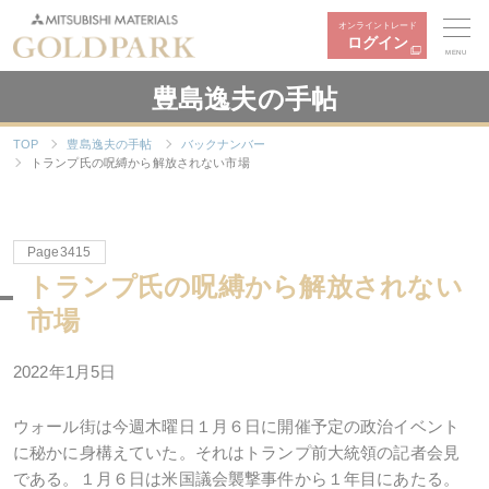
オンライントレード
ログイン
MENU
豊島逸夫の手帖
TOP
豊島逸夫の手帖
バックナンバー
トランプ氏の呪縛から解放されない市場
Page3415
トランプ氏の呪縛から解放されない
市場
2022年1月5日
ウォール街は今週木曜日１月６日に開催予定の政治イベント
に秘かに身構えていた。それはトランプ前大統領の記者会見
である。１月６日は米国議会襲撃事件から１年目にあたる。