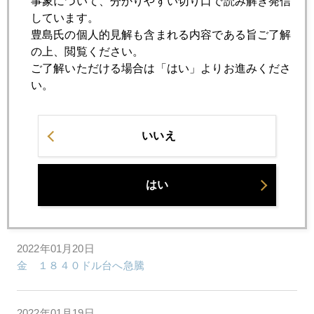
事象について、分かりやすい切り口で読み解き発信
「ウクライナ有事の金」にご用心
しています。
豊島氏の個人的見解も含まれる内容である旨ご了解
の上、閲覧ください。
2022年01月25日
ご了解いただける場合は「はい」よりお進みくださ
ウクライナ「有事」に備える東欧諸国
い。
2022年01月24日
いいえ
当代随一のバブル研究者、日本株と金を推奨
2022年01月21日
はい
金・プラチナに見る南アの凋落と苦渋
2022年01月20日
金 １８４０ドル台へ急騰
2022年01月19日