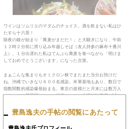
ワインはソムリエのマダムのチョイス。酒を飲まない私はひ
たすら十六茶！
除夜の鐘が始まり「蕎麦がまだだ！」と大騒ぎになり、午前
１２時２分前に滑り込み年越しそば（友人持参の麻布十番川
上）。１分出遅れた私はてんぷら蕎麦を食べながら「明けま
しておめでとうございます」になった次第。
まぁこんな集まりもオミクロン株でまたまた当分お預けだ
ね。沖縄でいきなり６００名感染。米軍基地もあり、数日で
指数関数的感染爆発始まる。東京の規模だと月末には数万人
になっても不思議はない。軽症コロナの心理的許容度が試さ
れそう。心の準備だけはしておこう。
豊島逸夫の手帖の閲覧にあたって
豊島逸夫氏プロフィール