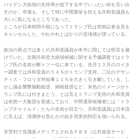
バイデン大統領の支持率が低下する中でいったい何を言い出
すのか。市場も、そして特に中間選挙を控える共和党議員も
大いに気になるところであった。
ところが日本時間今朝になってトランプ氏は突然記者会見を
キャンセルした。やれやれとばかりの安堵感が漂っている。
政治の視点では多くの共和党議員が本件に関しては明言を避
けていた。次期共和党大統領候補に関する予備調査ではトラ
ンプ氏の名前が断トツ一位に来ている。先月１２月のロイタ
ー調査では共和党員の５４％がトランプ支持。二位のデサン
ティス・フロリダ州知事１１％を大きく引き離している。し
かし議会襲撃煽動疑惑、納税疑惑など、灰色のイメージがト
ランプ氏には付きまとう。とは言えトランプ支持の共和党員
は依然一大集団を形成しており、中間選挙候補者には「トラ
ンプチャイルド」たちの名前が目立つ。共和党議員は日本流
に言えば、清濁併せ呑むかの如き現実的対応を強いられる。
非営利で良識派メディアとされるＰＢＳ（公共放送サービ