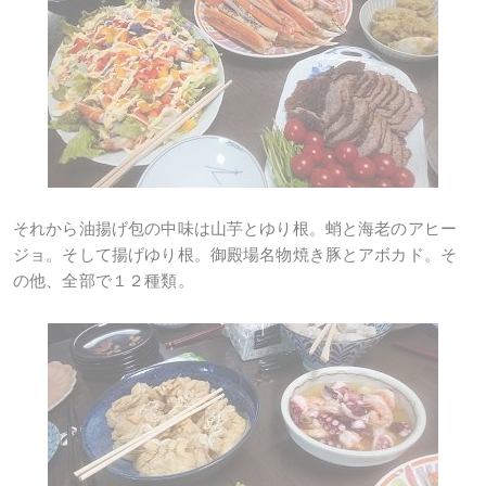
それから油揚げ包の中味は山芋とゆり根。蛸と海老のアヒー
ジョ。そして揚げゆり根。御殿場名物焼き豚とアボカド。そ
の他、全部で１２種類。