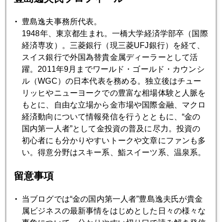
2022年
1月
2月
3月
4月
5月
6月
豊島逸夫事務所代表。
1948年、東京都生まれ。一橋大学経済学部卒（国際
7月
8月
9月
10月
11月
12月
経済専攻）。三菱銀行（現三菱UFJ銀行）を経て、
スイス銀行で外国為替貴金属ディーラーとして活
躍。2011年9月までワールド・ゴールド・カウンシ
2022年01月31日
ル（WGC）の日本代表を務める。独立後はチュー
パウエル氏、市場の敵役に転身、株も金も転機
リッヒやニューヨークでの豊富な相場体験と人脈を
もとに、自由な立場から金市場や国際金融、マクロ
経済動向について情報発信を行うとともに、“金の
2022年01月28日
国内第一人者”として金投資の普及に尽力。投資の
パウエル議長、強力なタカ派となり、金１８００ドル割れ
初心者にも分かりやすいトークや文章にファンも多
い。得意分野はスキー系、鮨スイーツ系、温泉系。
2022年01月27日
留意事項
パウエル氏との蜜月に終止符？ＦＯＭＣ後、金急落
当ブログでは“金の国内第一人者”豊島逸夫氏が貴金
属ビジネスの最新事情をはじめとした日々の様々な
2022年01月26日